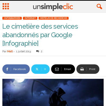
INFOGRAPHIES
INTERNET
MOTEUR DE RECHERCHE
Le cimetière des services
abandonnés par Google
[Infographie]
Par
Matt
-
1 juillet 2013
2
Facebook
X
Email
Print