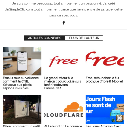
Je suis comme beaucoup, tout simplement un passionné. J’ai créé
UnSimpleClic.com tout simplement parce que j’avais envie de partager cette
passion avec vous.
ARTICLES CONNEXES
PLUS DE L'AUTEUR
Emails sous surveillance :
Le grand retour à la
Free, retour chez le fils
comment la CNIL
maison : pourquoi je suis
prodigue (Fibre & Mobile)
s’attaque aux pixels
(enfin) redevenu
espions invisibles
Freenaute !
Fibre : comment un outil
AI Labyrinth : La nouvelle
Les Jours Amazon Flash