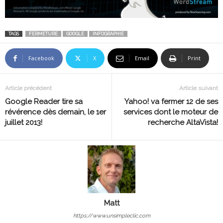
TAGS
FERMETURE
GOOGLE
INFOGRAPHIE
Facebook
X
Email
Print
Article précédent
Article suivant
Google Reader tire sa
Yahoo! va fermer 12 de ses
révérence dès demain, le 1er
services dont le moteur de
juillet 2013!
recherche AltaVista!
Matt
https://www.unsimpleclic.com