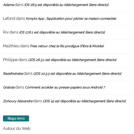
dans
Adama
iOS 26.5 est disponible au téléchargement [liens directs]
Lafond
dans
Konyks App : l’application pour piloter sa maison connectée
Riv
dans
iOS 17.6.1 est disponible au téléchargement [liens directs]
Ma2thieu
dans
Free, retour chez le fils prodigue (Fibre & Mobile)
Philippe
dans
L’iOS 26.3.1 est disponible au téléchargement [liens directs]
dans
Razafindrabe
L’iOS 10.3.3 est disponible au téléchargement [liens directs]
dans
Grabsia
Comment accéder au presse-papiers sous Android ?
dans
Zohoury Alexandre
L’iOS 15 est disponible au téléchargement [liens directs]
Blogs Amis
Autour du Web