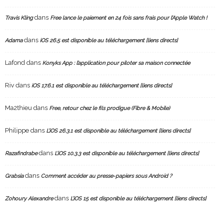
dans
Travis Kling
Free lance le paiement en 24 fois sans frais pour l’Apple Watch !
dans
Adama
iOS 26.5 est disponible au téléchargement [liens directs]
Lafond
dans
Konyks App : l’application pour piloter sa maison connectée
Riv
dans
iOS 17.6.1 est disponible au téléchargement [liens directs]
Ma2thieu
dans
Free, retour chez le fils prodigue (Fibre & Mobile)
Philippe
dans
L’iOS 26.3.1 est disponible au téléchargement [liens directs]
dans
Razafindrabe
L’iOS 10.3.3 est disponible au téléchargement [liens directs]
dans
Grabsia
Comment accéder au presse-papiers sous Android ?
dans
Zohoury Alexandre
L’iOS 15 est disponible au téléchargement [liens directs]