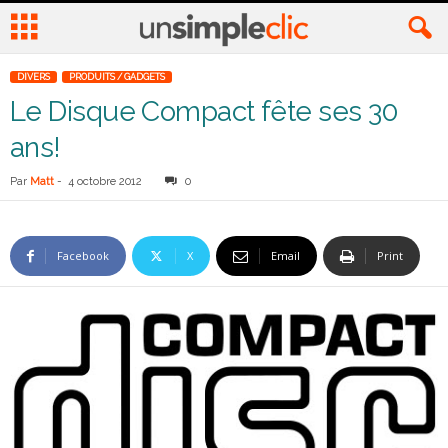
DIVERS
PRODUITS / GADGETS
Le Disque Compact fête ses 30
ans!
Par
Matt
-
4 octobre 2012
0
Facebook
X
Email
Print