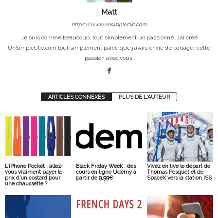
Matt
https://www.unsimpleclic.com
Je suis comme beaucoup, tout simplement un passionné. J’ai créé
UnSimpleClic.com tout simplement parce que j’avais envie de partager cette
passion avec vous.
ARTICLES CONNEXES
PLUS DE L'AUTEUR
L’iPhone Pocket : allez-
Black Friday Week : des
Vivez en live le départ de
vous vraiment payer le
cours en ligne Udemy à
Thomas Pesquet et de
prix d’un costard pour
partir de 9,99€
SpaceX vers la station ISS
une chaussette ?