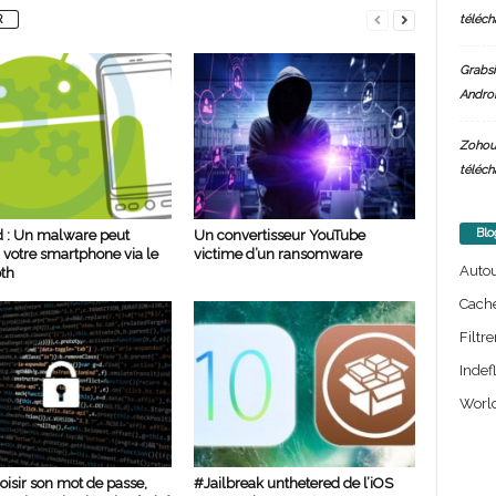
téléch
R
Grabsi
Androi
Zohou
téléch
Blo
 : Un malware peut
Un convertisseur YouTube
r votre smartphone via le
victime d’un ransomware
Auto
th
Cach
Filtre
Indef
World
oisir son mot de passe,
#Jailbreak unthetered de l’iOS