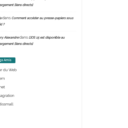
argement [liens directs]
dans
a
Comment accéder au presse-papiers sous
d ?
dans
ry Alexandre
L’iOS 15 est disponible au
argement [liens directs]
gs Amis
ur du Web
em
net
lagration
issmall