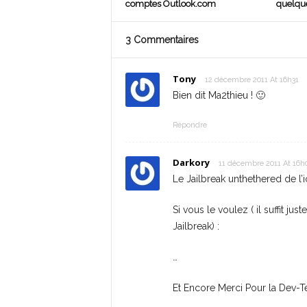
comptes Outlook.com
quelque
3 Commentaires
Tony
12 décembre 2011 At 16h31
Bien dit Ma2thieu ! 🙂
Répondre
Darkory
11 décembre 2011 At 16h
Le Jailbreak unthethered de l’
Si vous le voulez ( il suffit j
Jailbreak) :
…
Et Encore Merci Pour la Dev-