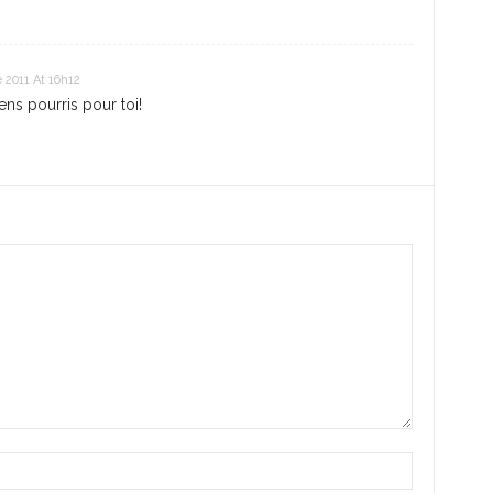
 2011 At 16h12
ens pourris pour toi!