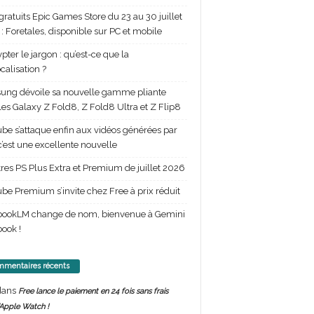
gratuits Epic Games Store du 23 au 30 juillet
: Foretales, disponible sur PC et mobile
pter le jargon : qu’est-ce que la
calisation ?
ng dévoile sa nouvelle gamme pliante
les Galaxy Z Fold8, Z Fold8 Ultra et Z Flip8
be s’attaque enfin aux vidéos générées par
 c’est une excellente nouvelle
itres PS Plus Extra et Premium de juillet 2026
be Premium s’invite chez Free à prix réduit
bookLM change de nom, bienvenue à Gemini
ook !
mentaires récents
ans
Free lance le paiement en 24 fois sans frais
’Apple Watch !