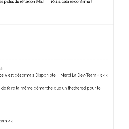
s pistes de réflexion [MàJ]
10.1.1, cela se confirme !
08
ios 5 est désormais Disponible !!! Merci La Dev-Team <3 <3
uste de faire la même démarche que un thethered pour le
Team <3