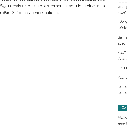
S 5.0.1
mais en plus, apparemment la solution actuelle n’a
Jeux 
2026 
t iPad 2
. Donc patience, patience…
Décry
Géolo
Samsu
avec 
YouTu
IA et
Les t
YouTu
Note
Noteb
Com
d
Matt
pour l