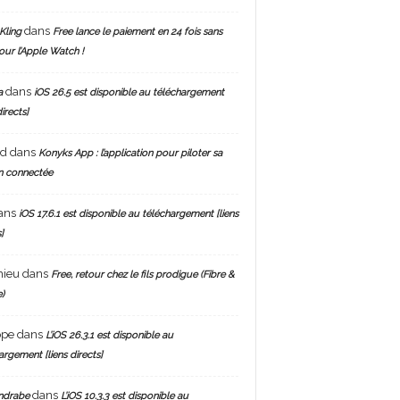
dans
Kling
Free lance le paiement en 24 fois sans
pour l’Apple Watch !
dans
a
iOS 26.5 est disponible au téléchargement
directs]
nd
dans
Konyks App : l’application pour piloter sa
n connectée
ans
iOS 17.6.1 est disponible au téléchargement [liens
]
hieu
dans
Free, retour chez le fils prodigue (Fibre &
)
ppe
dans
L’iOS 26.3.1 est disponible au
argement [liens directs]
dans
ndrabe
L’iOS 10.3.3 est disponible au