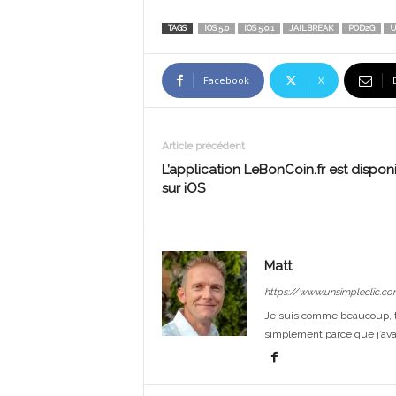
TAGS
IOS 5.0
IOS 5.0.1
JAILBREAK
POD2G
U
Facebook
X
Article précédent
L’application LeBonCoin.fr est dispon
sur iOS
Matt
https://www.unsimpleclic.co
Je suis comme beaucoup, t
simplement parce que j’avai