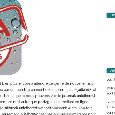
Par
Art
Les t
 bien plus encore à attendre ce genre de nouvelle mais
Jeux 
stée par un membre éminent de la communauté
jailbreak
, et
août 
que, dans laquelle nous pouvons voir le
jailbreak untethered
Samsu
 membre n’est autre que
pod2g
qui en mettant en ligne
2, ce
 le
jailbreak untethered
avançait vraiment! Alors, il va tout
conn
n seulement le
jailbreak
n’est pas encore assez stable pour