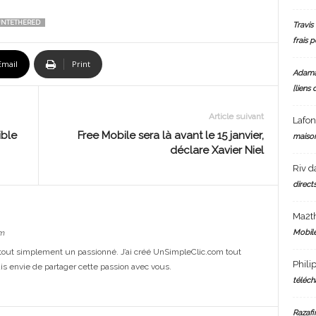
NTETHERED
Travis 
frais 
Email
Print
Adam
[liens 
Article suivant
Lafo
ible
Free Mobile sera là avant le 15 janvier,
maiso
déclare Xavier Niel
Riv
d
directs
Ma2t
Mobile
m
out simplement un passionné. J’ai créé UnSimpleClic.com tout
Phili
s envie de partager cette passion avec vous.
téléch
Razafi