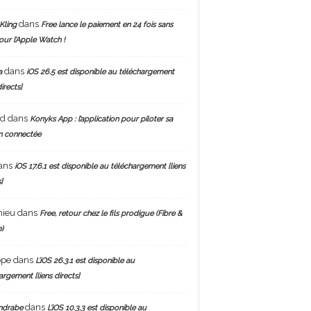
dans
Kling
Free lance le paiement en 24 fois sans
pour l’Apple Watch !
dans
a
iOS 26.5 est disponible au téléchargement
directs]
nd
dans
Konyks App : l’application pour piloter sa
n connectée
ans
iOS 17.6.1 est disponible au téléchargement [liens
]
hieu
dans
Free, retour chez le fils prodigue (Fibre &
)
ppe
dans
L’iOS 26.3.1 est disponible au
argement [liens directs]
dans
ndrabe
L’iOS 10.3.3 est disponible au