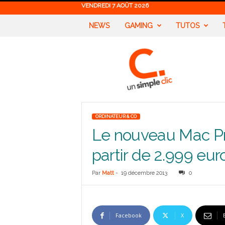
VENDREDI 7 AOÛT 2026
NEWS
GAMING
TUTOS
U
n
S
i
m
p
l
ORDINATEUR & CO
e
Le nouveau Mac Pro
C
l
partir de 2.999 eur
i
c
Par
Matt
-
19 décembre 2013
0
Facebook
X