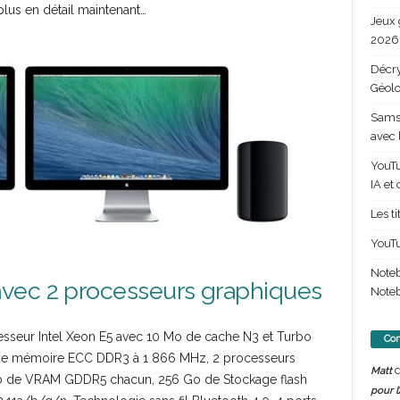
plus en détail maintenant…
Jeux 
2026 
Décry
Géolo
Samsu
avec 
YouTu
IA et
Les t
YouTu
Note
vec 2 processeurs graphiques
Noteb
esseur Intel Xeon E5 avec 10 Mo de cache N3 et Turbo
Com
) de mémoire ECC DDR3 à 1 866 MHz, 2 processeurs
d
Matt
o de VRAM GDDR5 chacun, 256 Go de Stockage flash
pour l