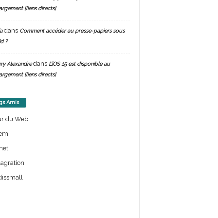
argement [liens directs]
dans
a
Comment accéder au presse-papiers sous
d ?
dans
ry Alexandre
L’iOS 15 est disponible au
argement [liens directs]
gs Amis
ur du Web
em
net
lagration
issmall