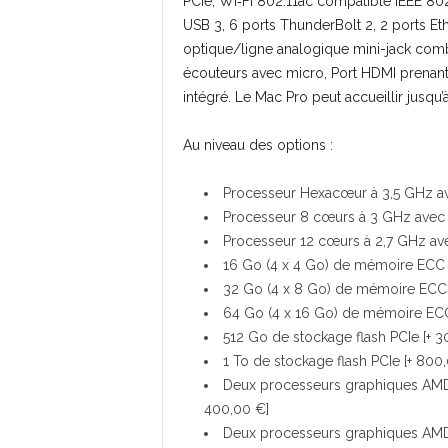
PCIe, Wi‑Fi 802.11ac compatible IEEE 802
USB 3, 6 ports ThunderBolt 2, 2 ports Et
optique/ligne analogique mini-jack comb
écouteurs avec micro, Port HDMI prenant 
intégré. Le Mac Pro peut accueillir jusqu’
Au niveau des options :
Processeur Hexacœur à 3,5 GHz av
Processeur 8 cœurs à 3 GHz avec 
Processeur 12 cœurs à 2,7 GHz av
16 Go (4 x 4 Go) de mémoire ECC 
32 Go (4 x 8 Go) de mémoire ECC
64 Go (4 x 16 Go) de mémoire ECC
512 Go de stockage flash PCIe [+ 3
1 To de stockage flash PCIe [+ 800
Deux processeurs graphiques AM
400,00 €]
Deux processeurs graphiques AM