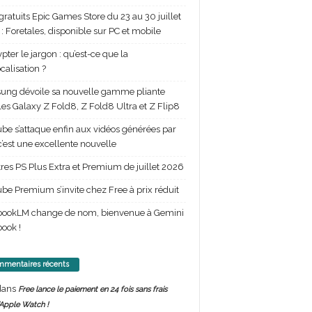
gratuits Epic Games Store du 23 au 30 juillet
: Foretales, disponible sur PC et mobile
pter le jargon : qu’est-ce que la
calisation ?
ng dévoile sa nouvelle gamme pliante
les Galaxy Z Fold8, Z Fold8 Ultra et Z Flip8
be s’attaque enfin aux vidéos générées par
 c’est une excellente nouvelle
itres PS Plus Extra et Premium de juillet 2026
be Premium s’invite chez Free à prix réduit
bookLM change de nom, bienvenue à Gemini
ook !
mentaires récents
ans
Free lance le paiement en 24 fois sans frais
’Apple Watch !