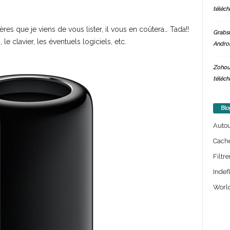
téléch
res que je viens de vous lister, il vous en coûtera… Tada!!
Grabsi
le clavier, les éventuels logiciels, etc.
Androi
Zohou
téléch
Blo
Auto
Cach
Filtre
Indef
World