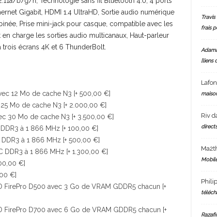
.11a/b/g/n, Technologie sans fil Bluetooth 4.0, 4 ports
hernet Gigabit, HDMI 1.4 UltraHD, Sortie audio numérique
Travis 
inée, Prise mini-jack pour casque, compatible avec les
frais 
en charge les sorties audio multicanaux, Haut-parleur
à trois écrans 4K et 6 ThunderBolt.
Adam
[liens 
Lafo
ec 12 Mo de cache N3 [+ 500,00 €]
maiso
25 Mo de cache N3 [+ 2.000,00 €]
Riv
d
ec 30 Mo de cache N3 [+ 3.500,00 €]
directs
DDR3 à 1 866 MHz [+ 100,00 €]
 DDR3 à 1 866 MHz [+ 500,00 €]
Ma2t
 DDR3 à 1 866 MHz [+ 1.300,00 €]
Mobile
00,00 €]
,00 €]
Phili
D FirePro D500 avec 3 Go de VRAM GDDR5 chacun [+
téléch
D FirePro D700 avec 6 Go de VRAM GDDR5 chacun [+
Razafi