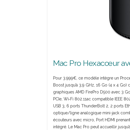
Mac Pro Hexacœur ave
Pour 3.999€, ce modèle intègre un Proc
Boost jusqu’à 3,9 GHz, 16 Go (4 x 4 Go
graphiques AMD FirePro D500 avec 3 G
PCIe, Wi‑Fi 802.11ac compatible IEEE 802
USB 3, 6 ports ThunderBolt 2, 2 ports Et
optique/ligne analogique mini-jack comb
écouteurs avec micro, Port HDMI prenant 
intégré. Le Mac Pro peut accueillir jusqu’