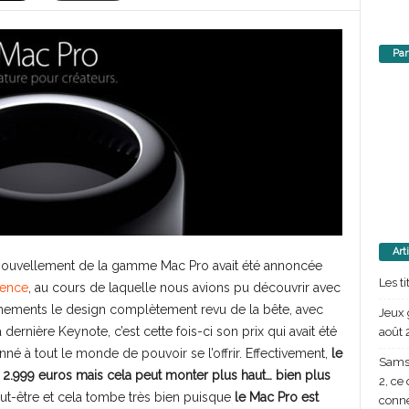
Par
Art
enouvellement de la gamme Mac Pro avait été annoncée
Les t
rence
, au cours de laquelle nous avions pu découvrir avec
nnements le design complètement revu de la bête, avec
Jeux 
a dernière Keynote, c’est cette fois-ci son prix qui avait été
août 
donné à tout le monde de pouvoir se l’offrir. Effectivement,
le
Samsu
 2.999 euros mais cela peut monter plus haut… bien plus
2, ce
peut-être et cela tombe très bien puisque
le Mac Pro est
conn