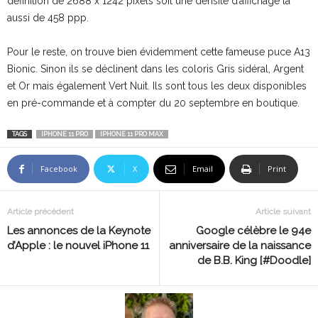
définition de 2688 x 1242 pixels soit une densité d’affichage là
aussi de 458 ppp.
Pour le reste, on trouve bien évidemment cette fameuse puce A13
Bionic. Sinon ils se déclinent dans les coloris Gris sidéral, Argent
et Or mais également Vert Nuit. Ils sont tous les deux disponibles
en pré-commande et à compter du 20 septembre en boutique.
TAGS
IPHONE 11 PRO
IPHONE 11 PRO MAX
Facebook
X
Email
Print
Article précédent
Article suivant
Les annonces de la Keynote
Google célèbre le 94e
d’Apple : le nouvel iPhone 11
anniversaire de la naissance
de B.B. King [#Doodle]