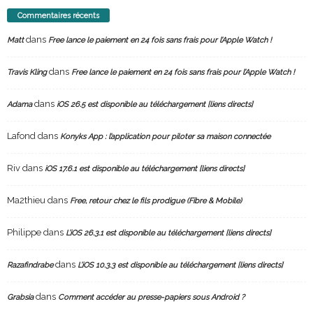
Commentaires récents
dans
Matt
Free lance le paiement en 24 fois sans frais pour l’Apple Watch !
dans
Travis Kling
Free lance le paiement en 24 fois sans frais pour l’Apple Watch !
dans
Adama
iOS 26.5 est disponible au téléchargement [liens directs]
Lafond
dans
Konyks App : l’application pour piloter sa maison connectée
Riv
dans
iOS 17.6.1 est disponible au téléchargement [liens directs]
Ma2thieu
dans
Free, retour chez le fils prodigue (Fibre & Mobile)
Philippe
dans
L’iOS 26.3.1 est disponible au téléchargement [liens directs]
dans
Razafindrabe
L’iOS 10.3.3 est disponible au téléchargement [liens directs]
dans
Grabsia
Comment accéder au presse-papiers sous Android ?