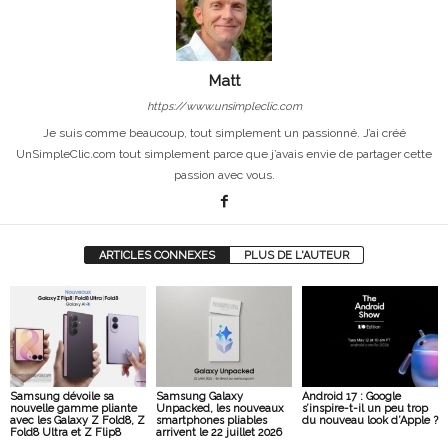
Matt
https://www.unsimpleclic.com
Je suis comme beaucoup, tout simplement un passionné. J’ai créé
UnSimpleClic.com tout simplement parce que j’avais envie de partager cette
passion avec vous.
ARTICLES CONNEXES
PLUS DE L'AUTEUR
Samsung dévoile sa
Samsung Galaxy
Android 17 : Google
nouvelle gamme pliante
Unpacked, les nouveaux
s’inspire-t-il un peu trop
avec les Galaxy Z Fold8, Z
smartphones pliables
du nouveau look d’Apple ?
Fold8 Ultra et Z Flip8
arrivent le 22 juillet 2026