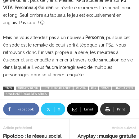
genre durant plus de 7 ans. Meilleur RPG actuellement sur
PS
VITA
,
Personna 4 Golden
se révèle être immersif à souhait, beau
et long. Seul ombre au tableau, le jeu est exclusivement en
anglais. Pas cool ! 🙁
Mais ne vous attendez pas à un nouveau
Personna
, puisque cet
épisode est le remake de celui sorti à l’époque sur PS2. Nous
retrouvons donc l’univers propre à la série, les meurtres à
élucider et une enquête à mener à travers cette simulation de vie
dans laquelle il vous faudra interagir avec de multiples
personnages pour solutionner l’enquête.
TAGS
GRAVITY RUSH
LITTLE BIG PLANET
PS VITA
PSP
SONY
UNCHARTED
UNCHARTED GOLDEN ABYSS
Facebook
X
Email
Print
Article précédent
Article suivant
Pipoldoo : le réseau social
Anyplay : musique gratuite