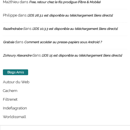
Ma2thieu
dans
Free, retour chez le fils prodigue (Fibre & Mobile)
Philippe
dans
L’iOS 26.3.1 est disponible au téléchargement [liens directs]
dans
Razafindrabe
L’iOS 10.3.3 est disponible au téléchargement [liens directs]
dans
Grabsia
Comment accéder au presse-papiers sous Android ?
dans
Zohoury Alexandre
L’iOS 15 est disponible au téléchargement [liens directs]
Blogs Amis
Autour du Web
Cachem
Filtrenet
Indeflagration
Worldissmall