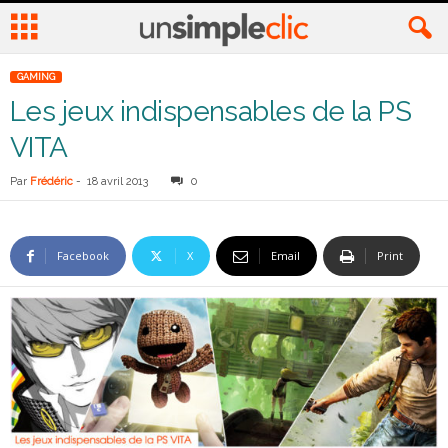
GAMING
Les jeux indispensables de la PS
VITA
Par
Frédéric
-
18 avril 2013
0
Facebook
X
Email
Print