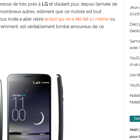
téresse de très près à
LG
et d’autant plus depuis l’arrivée de
Jeux 
e nombreux autres, estiment que ce mobile est tout
2026 
s invite à aller relire
le test qui en a été fait ici même
ou
Décry
remment, est véritablement tombé amoureux de ce
Géolo
Samsu
avec 
YouTu
IA et
Les t
YouTu
Note
Noteb
Com
d
Matt
pour l