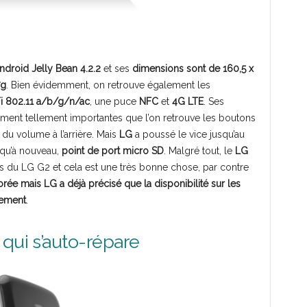
ndroid Jelly Bean 4.2.2
et ses
dimensions sont de 160,5 x
7g
. Bien évidemment, on retrouve également les
i 802.11 a/b/g/n/ac
, une puce
NFC
et
4G LTE
. Ses
ement tellement importantes que l’on retrouve les boutons
 du volume à l’arrière. Mais
LG
a poussé le vice jusqu’au
r qu’à nouveau,
point de port micro SD
. Malgré tout, le
LG
ès du LG G2 et cela est une très bonne chose, par contre
orée mais LG a déjà précisé que la disponibilité sur les
rement
.
qui s’auto-répare