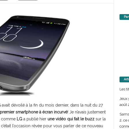
Par
Art
Les t
Jeux 
août 
G
avait dévoilé à la fin du mois dernier, dans la nuit du 27
premier smartphone à écran incurvé
! Je n’avais justement
Samsu
ais comme
LG
a publié hier
une vidéo qui fait le buzz
sur la
2, ce
, c’était l’occasion rêvée pour vous parler de ce nouveau
conn