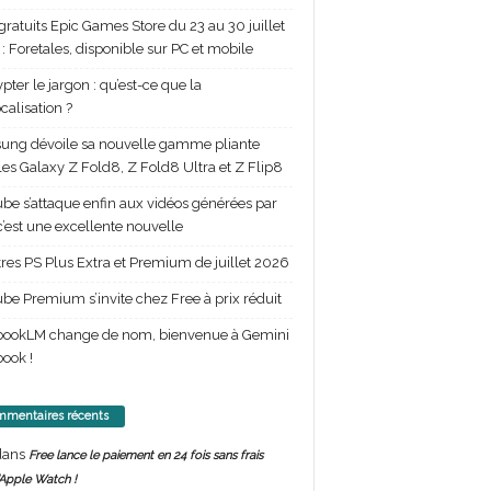
gratuits Epic Games Store du 23 au 30 juillet
: Foretales, disponible sur PC et mobile
pter le jargon : qu’est-ce que la
calisation ?
ng dévoile sa nouvelle gamme pliante
les Galaxy Z Fold8, Z Fold8 Ultra et Z Flip8
be s’attaque enfin aux vidéos générées par
 c’est une excellente nouvelle
itres PS Plus Extra et Premium de juillet 2026
be Premium s’invite chez Free à prix réduit
bookLM change de nom, bienvenue à Gemini
ook !
mentaires récents
ans
Free lance le paiement en 24 fois sans frais
’Apple Watch !