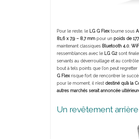
Pour le reste, le
LG G Flex
tourne sous
A
81,6 x 7,9 – 8,7 mm
pour un
poids de 17
maintenant classiques
Bluetooth 4.0
,
WiF
ressemblances avec le
LG G2
sont final
servants au déverrouillage et au contrôle
bout à tels points que l’on peut regrette
G Flex
risque fort de rencontrer le succ
pour le moment, il n’est
destiné qu’à la C
autres marchés serait annoncée ultérieu
Un revêtement arrière 