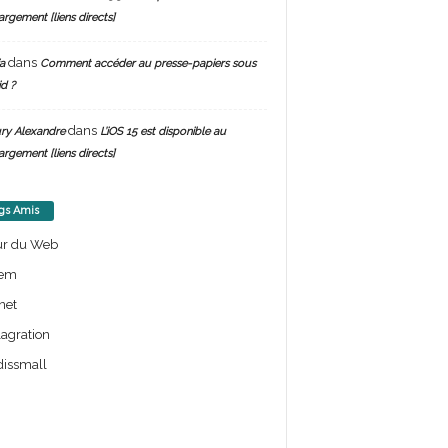
argement [liens directs]
dans
a
Comment accéder au presse-papiers sous
d ?
dans
ry Alexandre
L’iOS 15 est disponible au
argement [liens directs]
gs Amis
ur du Web
em
net
lagration
issmall