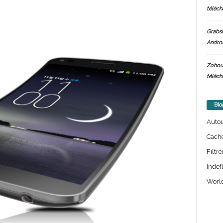
téléch
Grabsi
Androi
Zohou
téléch
Blo
Auto
Cach
Filtre
Indef
World