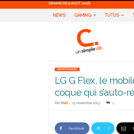
DIMANCHE 9 AOÛT 2026
NEWS
GAMING
TUTOS
U
n
S
i
m
p
l
SMARTPHONES
e
LG G Flex, le mobil
C
l
coque qui s’auto-r
i
c
Par
Matt
-
15 novembre 2013
1
Facebook
X