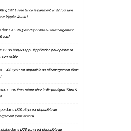
dans
Kling
Free lance le paiement en 24 fois sans
pour l’Apple Watch !
dans
a
iOS 26.5 est disponible au téléchargement
directs]
nd
dans
Konyks App : l’application pour piloter sa
n connectée
ans
iOS 17.6.1 est disponible au téléchargement [liens
]
hieu
dans
Free, retour chez le fils prodigue (Fibre &
)
ppe
dans
L’iOS 26.3.1 est disponible au
argement [liens directs]
dans
ndrabe
L’iOS 10.3.3 est disponible au