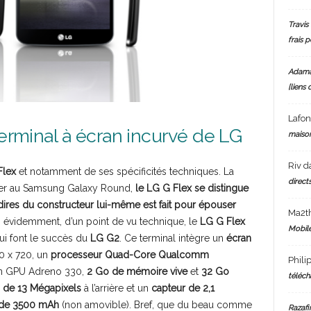
Travis 
frais 
Adam
[liens 
Lafo
terminal à écran incurvé de LG
maiso
Riv
d
Flex
et notamment de ses spécificités techniques. La
directs
rer au Samsung Galaxy Round,
le LG G Flex se distingue
dires du constructeur lui-même est fait pour épouser
Ma2t
n évidemment, d’un point de vu technique, le
LG G Flex
Mobile
qui font le succès du
LG G2
. Ce terminal intègre un
écran
0 x 720, un
processeur Quad-Core Qualcomm
Phili
un GPU Adreno 330,
2 Go de mémoire vive
et
32 Go
téléch
 de 13 Mégapixels
à l’arrière et un
capteur de 2,1
e de 3500 mAh
(non amovible). Bref, que du beau comme
Razafi