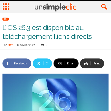
OS
L’iOS 26.3 est disponible au
téléchargement [liens directs]
Par
Matt
-
12 février 2026
0
Facebook
X
Email
Print