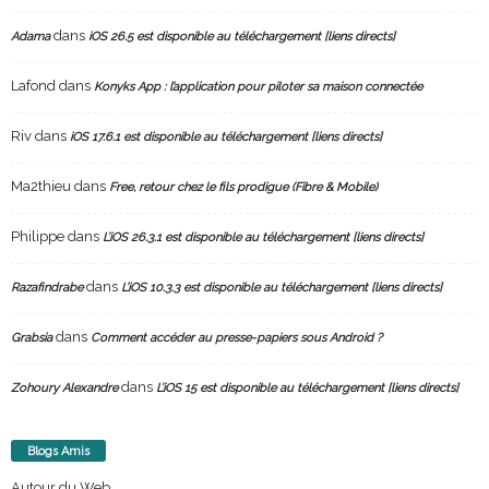
dans
Adama
iOS 26.5 est disponible au téléchargement [liens directs]
Lafond
dans
Konyks App : l’application pour piloter sa maison connectée
Riv
dans
iOS 17.6.1 est disponible au téléchargement [liens directs]
Ma2thieu
dans
Free, retour chez le fils prodigue (Fibre & Mobile)
Philippe
dans
L’iOS 26.3.1 est disponible au téléchargement [liens directs]
dans
Razafindrabe
L’iOS 10.3.3 est disponible au téléchargement [liens directs]
dans
Grabsia
Comment accéder au presse-papiers sous Android ?
dans
Zohoury Alexandre
L’iOS 15 est disponible au téléchargement [liens directs]
Blogs Amis
Autour du Web