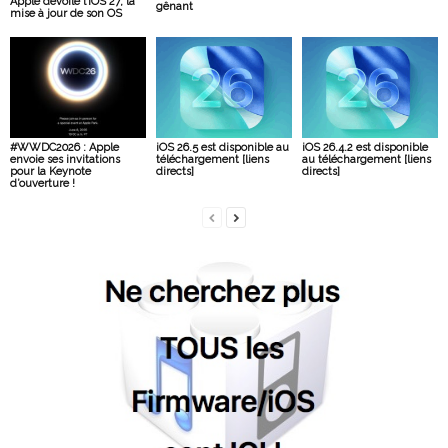
Apple dévoile l’iOS 27, la
gênant
mise à jour de son OS
#WWDC2026 : Apple
iOS 26.5 est disponible au
iOS 26.4.2 est disponible
envoie ses invitations
téléchargement [liens
au téléchargement [liens
pour la Keynote
directs]
directs]
d’ouverture !