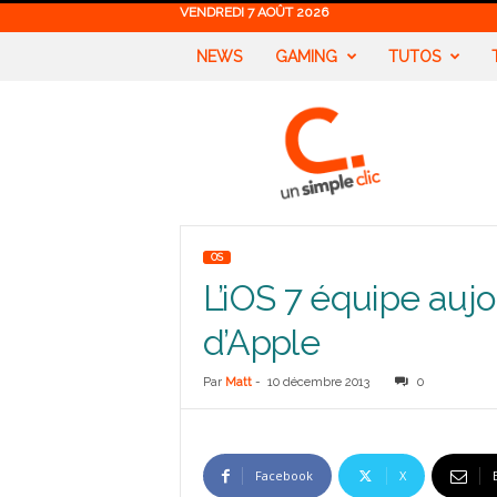
VENDREDI 7 AOÛT 2026
NEWS
GAMING
TUTOS
U
n
S
i
m
p
l
OS
e
L’iOS 7 équipe auj
C
l
d’Apple
i
c
Par
Matt
-
10 décembre 2013
0
Facebook
X