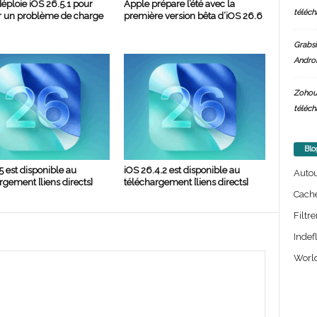
éploie iOS 26.5.1 pour
Apple prépare l’été avec la
téléch
r un problème de charge
première version bêta d’iOS 26.6
Grabsi
Androi
Zohou
téléch
Blo
5 est disponible au
iOS 26.4.2 est disponible au
Auto
rgement [liens directs]
téléchargement [liens directs]
Cach
Filtre
Indef
World