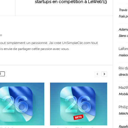
startups en compétition à LeWeb’13
Travis 
frais 
Adam
m
[liens 
out simplement un passionné. J’ai créé UnSimpleClic.com tout
Lafo
s envie de partager cette passion avec vous.
maiso
Riv
d
R
directs
Ma2t
Mobile
Phili
téléch
Razafi