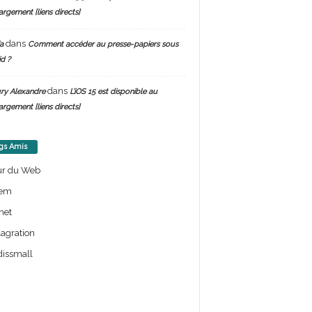
argement [liens directs]
dans
a
Comment accéder au presse-papiers sous
d ?
dans
ry Alexandre
L’iOS 15 est disponible au
argement [liens directs]
gs Amis
ur du Web
em
net
lagration
issmall