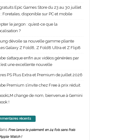
gratuits Epic Games Store du 23 au 30 juillet
: Foretales, disponible sur PC et mobile
pter le jargon : qu’est-ce que la
calisation ?
ng dévoile sa nouvelle gamme pliante
les Galaxy Z Fold8, Z Fold8 Ultra et Z Flip8
be s’attaque enfin aux vidéos générées par
 c’est une excellente nouvelle
itres PS Plus Extra et Premium de juillet 2026
be Premium s’invite chez Free à prix réduit
bookLM change de nom, bienvenue à Gemini
ook !
mentaires récents
ans
Free lance le paiement en 24 fois sans frais
’Apple Watch !