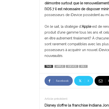
démontre surtout que le renouvellement 
l’iOS 7 il est nécessaire de disposer mi
possesseurs de iDevice possèdent au mo
On le sait, la stratégie d’
Apple
est de ren
produit d’une gamme tous les ans et ce
en être autrement finalement? À chacune 
sont rarement compatibles avec les plus
possesseurs à acquérir un nouvel iDevice
nouveautés.
TAGS
APPLE
IDEVICE
IOS 7
Facebook
X
Article précédent
Disney s’offre la franchise Indiana Jon