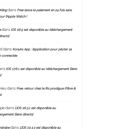
dans
Kling
Free lance le paiement en 24 fois sans
pour l’Apple Watch !
dans
a
iOS 26.5 est disponible au téléchargement
directs]
nd
dans
Konyks App : l’application pour piloter sa
n connectée
ans
iOS 17.6.1 est disponible au téléchargement [liens
]
hieu
dans
Free, retour chez le fils prodigue (Fibre &
)
ppe
dans
L’iOS 26.3.1 est disponible au
argement [liens directs]
dans
ndrabe
L’iOS 10.3.3 est disponible au