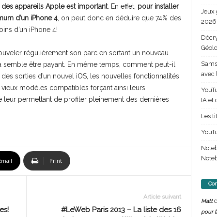
des appareils Apple est important
. En effet,
pour installer
Jeux 
nimum d’un iPhone 4
, on peut donc en déduire que 74% des
2026 
ins d’un iPhone 4!
Décry
Géolo
ouveler régulièrement son parc en sortant un nouveau
Samsu
la semble être payant. En même temps, comment peut-il
avec 
des sorties d’un nouvel iOS, les nouvelles fonctionnalités
 vieux modèles compatibles forçant ainsi leurs
YouTu
 leur permettant de profiter pleinement des dernières
IA et
Les t
YouTu
Note
Noteb
Email
Print
Com
Article suivant
d
Matt
es!
#LeWeb Paris 2013 – La liste des 16
pour l