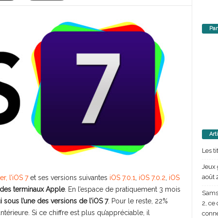
Par
Art
Les t
Jeux 
août 
r, l’iOS 7
et ses versions suivantes
iOS 7.0.1
,
iOS 7.0.2
,
iOS
 des terminaux Apple
. En l’espace de pratiquement 3 mois
Samsu
i sous l’une des versions de l’iOS 7
. Pour le reste, 22%
2, ce
érieure. Si ce chiffre est plus qu’appréciable, il
conn