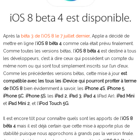
Après la
bêta 3 de l’iOS 8 le 7 juillet dernier
, Apple a décidé de
mettre en ligne l’
iOS 8 bêta 4
comme cela était prévu finalement.
Comme toutes les versions bêtas, l’
iOS 8 bêta 4
est destiné à tous
les développeurs, c’est à dire ceux qui possèdent un compte du
même nom ou qui sont tout simplement inscrits sur l’un d’eux.
Comme les précédentes versions bêtas, cette mise à jour
est
compatible avec les tous les iDevice qui pourront profiter à terme
de l’iOS 8
bien évidemment à savoir, les
iPhone 4S
,
iPhone 5
,
iPhone 5C
,
iPhone 5S
, les
iPad 2
,
iPad 3
,
iPad 4
(iPad Air),
iPad Mini
et
iPad Mini 2
, et l’
iPod Touch 5G
.
Il est encore tôt pour connaître quels sont les apports de l’
iOS 8
bêta 4
mais il est déjà certain que cette mise à apporte plus de
stabilité puisque nous approchons à grands pas la version finale.