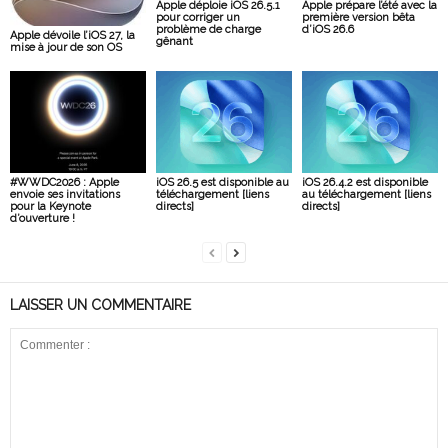
Apple déploie iOS 26.5.1
Apple prépare l’été avec la
pour corriger un
première version bêta
problème de charge
d’iOS 26.6
Apple dévoile l’iOS 27, la
gênant
mise à jour de son OS
#WWDC2026 : Apple
iOS 26.5 est disponible au
iOS 26.4.2 est disponible
envoie ses invitations
téléchargement [liens
au téléchargement [liens
pour la Keynote
directs]
directs]
d’ouverture !
LAISSER UN COMMENTAIRE