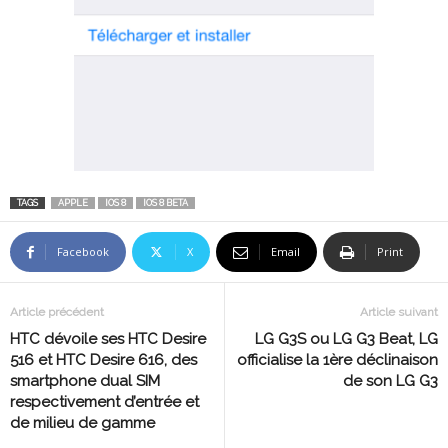
TAGS
APPLE
IOS 8
IOS 8 BETA
Facebook
X
Email
Print
Article précédent
Article suivant
HTC dévoile ses HTC Desire
LG G3S ou LG G3 Beat, LG
516 et HTC Desire 616, des
officialise la 1ère déclinaison
smartphone dual SIM
de son LG G3
respectivement d’entrée et
de milieu de gamme