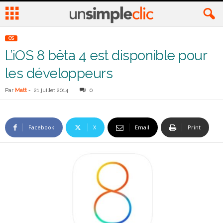
OS
L’iOS 8 bêta 4 est disponible pour
les développeurs
Par
Matt
-
21 juillet 2014
0
Facebook
X
Email
Print