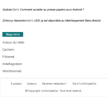
dans
Grabsia
Comment accéder au presse-papiers sous Android ?
dans
Zohoury Alexandre
L’iOS 15 est disponible au téléchargement [liens directs]
Blogs Amis
Autour du Web
Cachem
Filtrenet
Indeflagration
Worldissmall
À propos
Auteurs
Devenez rédacteur !
Vie d’UnSimpleClic
© Copyright UnSimpleClic. Tout droit réservé.