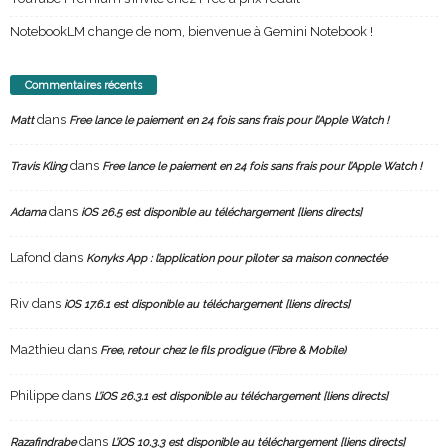
NotebookLM change de nom, bienvenue à Gemini Notebook !
Commentaires récents
dans
Matt
Free lance le paiement en 24 fois sans frais pour l’Apple Watch !
dans
Travis Kling
Free lance le paiement en 24 fois sans frais pour l’Apple Watch !
dans
Adama
iOS 26.5 est disponible au téléchargement [liens directs]
Lafond
dans
Konyks App : l’application pour piloter sa maison connectée
Riv
dans
iOS 17.6.1 est disponible au téléchargement [liens directs]
Ma2thieu
dans
Free, retour chez le fils prodigue (Fibre & Mobile)
Philippe
dans
L’iOS 26.3.1 est disponible au téléchargement [liens directs]
dans
Razafindrabe
L’iOS 10.3.3 est disponible au téléchargement [liens directs]