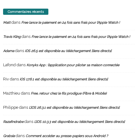
Commentaires récents
dans
Matt
Free lance le paiement en 24 fois sans frais pour l’Apple Watch !
dans
Travis Kling
Free lance le paiement en 24 fois sans frais pour l’Apple Watch !
dans
Adama
iOS 26.5 est disponible au téléchargement [liens directs]
Lafond
dans
Konyks App : l’application pour piloter sa maison connectée
Riv
dans
iOS 17.6.1 est disponible au téléchargement [liens directs]
Ma2thieu
dans
Free, retour chez le fils prodigue (Fibre & Mobile)
Philippe
dans
L’iOS 26.3.1 est disponible au téléchargement [liens directs]
dans
Razafindrabe
L’iOS 10.3.3 est disponible au téléchargement [liens directs]
dans
Grabsia
Comment accéder au presse-papiers sous Android ?