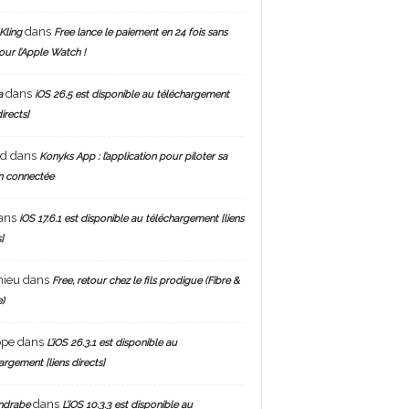
dans
Kling
Free lance le paiement en 24 fois sans
pour l’Apple Watch !
dans
a
iOS 26.5 est disponible au téléchargement
directs]
nd
dans
Konyks App : l’application pour piloter sa
n connectée
ans
iOS 17.6.1 est disponible au téléchargement [liens
]
hieu
dans
Free, retour chez le fils prodigue (Fibre &
)
ppe
dans
L’iOS 26.3.1 est disponible au
argement [liens directs]
dans
ndrabe
L’iOS 10.3.3 est disponible au