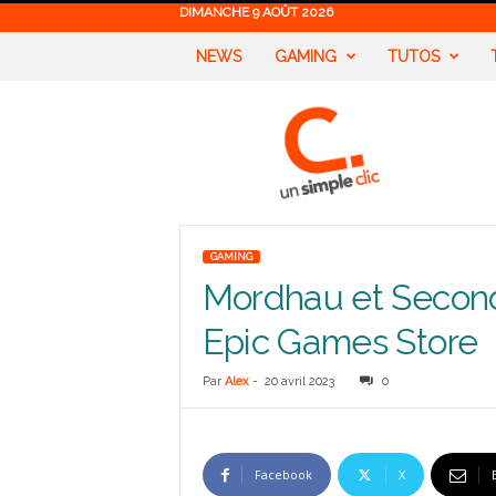
DIMANCHE 9 AOÛT 2026
NEWS
GAMING
TUTOS
U
n
S
i
m
p
l
GAMING
e
Mordhau et Second 
C
l
Epic Games Store
i
c
Par
Alex
-
20 avril 2023
0
Facebook
X