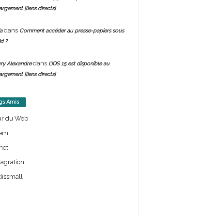
argement [liens directs]
dans
a
Comment accéder au presse-papiers sous
d ?
dans
ry Alexandre
L’iOS 15 est disponible au
argement [liens directs]
gs Amis
ur du Web
em
net
lagration
issmall