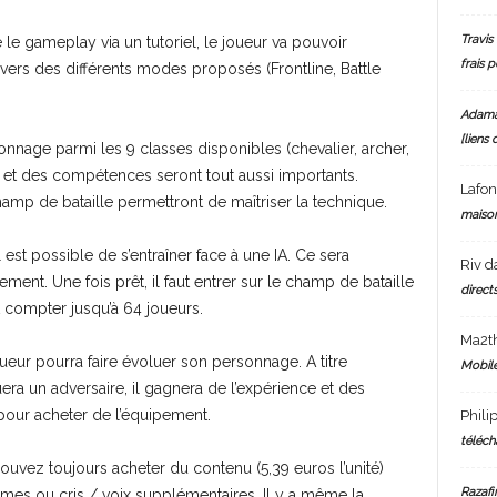
Travis 
le gameplay via un tutoriel, le joueur va pouvoir
frais 
ravers des différents modes proposés (Frontline, Battle
Adam
[liens 
sonnage parmi les 9 classes disponibles (chevalier, archer,
s et des compétences seront tout aussi importants.
Lafo
amp de bataille permettront de maîtriser la technique.
maiso
 est possible de s’entraîner face à une IA. Ce sera
Riv
d
ent. Une fois prêt, il faut entrer sur le champ de bataille
directs
t compter jusqu’à 64 joueurs.
Ma2t
oueur pourra faire évoluer son personnage. A titre
Mobile
era un adversaire, il gagnera de l’expérience et des
 pour acheter de l’équipement.
Phili
téléch
pouvez toujours acheter du contenu (5,39 euros l’unité)
Razafi
mes ou cris / voix supplémentaires. Il y a même la