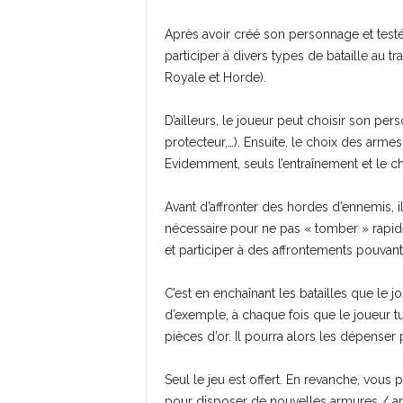
Après avoir créé son personnage et testé 
participer à divers types de bataille au t
Royale et Horde).
D’ailleurs, le joueur peut choisir son per
protecteur,…). Ensuite, le choix des arme
Evidemment, seuls l’entraînement et le ch
Avant d’affronter des hordes d’ennemis, il
nécessaire pour ne pas « tomber » rapidem
et participer à des affrontements pouvan
C’est en enchaînant les batailles que le j
d’exemple, à chaque fois que le joueur tu
pièces d’or. Il pourra alors les dépenser
Seul le jeu est offert. En revanche, vous 
pour disposer de nouvelles armures / ar