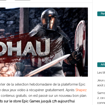
Par
Art
Les t
Jeux 
rler de la sélection hebdomadaire de la plateforme Epic
août 
ore deux jeux vidéo à récupérer gratuitement. Après
Shapez
Samsu
ontenus gratuits, on est passé sur un nouveau bon plan.
2, ce
ts sur le store Epic Games jusqu’à 17h aujourd’hui
.
conn