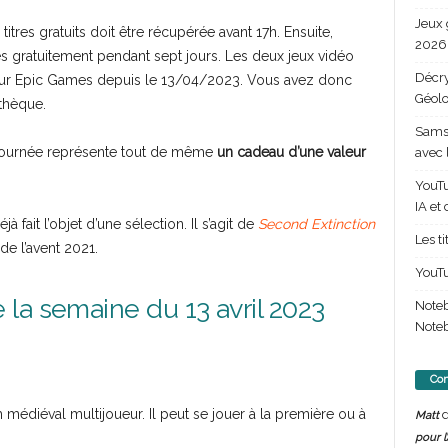
Jeux 
res gratuits doit être récupérée avant 17h. Ensuite,
2026 
s gratuitement pendant sept jours. Les deux jeux vidéo
Décry
sur Epic Games depuis le 13/04/2023. Vous avez donc
Géolo
othèque.
Samsu
a journée représente tout de même
un cadeau d’une valeur
avec 
YouTu
IA et
jà fait l’objet d’une sélection. Il s’agit de
Second Extinction
Les t
 de l’avent 2021.
YouTu
la semaine du 13 avril 2023
Note
Noteb
Com
h médiéval multijoueur. Il peut se jouer à la première ou à
d
Matt
pour l