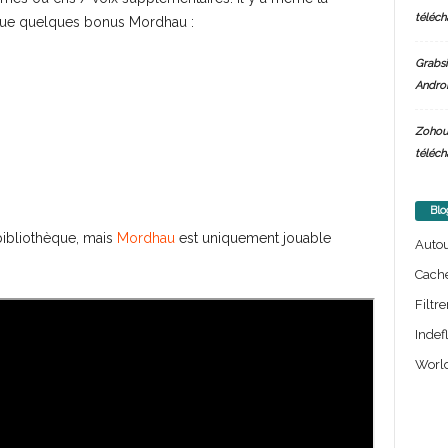
téléch
i que quelques bonus Mordhau :
Grabsi
Androi
Zohou
téléch
Blo
 bibliothèque, mais
Mordhau
est uniquement jouable
Auto
Cach
Filtre
Indef
World