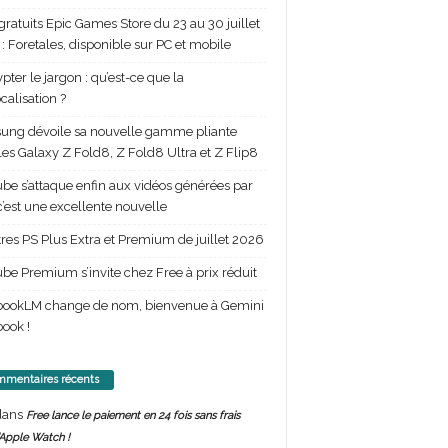
gratuits Epic Games Store du 23 au 30 juillet
: Foretales, disponible sur PC et mobile
pter le jargon : qu’est-ce que la
calisation ?
ng dévoile sa nouvelle gamme pliante
les Galaxy Z Fold8, Z Fold8 Ultra et Z Flip8
be s’attaque enfin aux vidéos générées par
 c’est une excellente nouvelle
itres PS Plus Extra et Premium de juillet 2026
be Premium s’invite chez Free à prix réduit
bookLM change de nom, bienvenue à Gemini
ook !
mentaires récents
ans
Free lance le paiement en 24 fois sans frais
’Apple Watch !