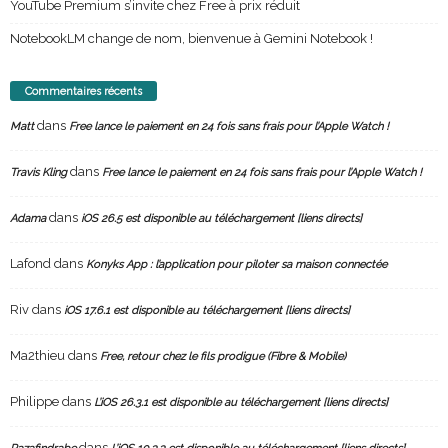
YouTube Premium s’invite chez Free à prix réduit
NotebookLM change de nom, bienvenue à Gemini Notebook !
Commentaires récents
dans
Matt
Free lance le paiement en 24 fois sans frais pour l’Apple Watch !
dans
Travis Kling
Free lance le paiement en 24 fois sans frais pour l’Apple Watch !
dans
Adama
iOS 26.5 est disponible au téléchargement [liens directs]
Lafond
dans
Konyks App : l’application pour piloter sa maison connectée
Riv
dans
iOS 17.6.1 est disponible au téléchargement [liens directs]
Ma2thieu
dans
Free, retour chez le fils prodigue (Fibre & Mobile)
Philippe
dans
L’iOS 26.3.1 est disponible au téléchargement [liens directs]
dans