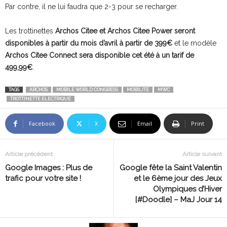
Par contre, il ne lui faudra que 2-3 pour se recharger.
Les trottinettes
Archos Citee et Archos Citee Power seront
disponibles à partir du mois d’avril à partir de 399€
et le modèle
Archos Citee Connect sera disponible cet été à un tarif de
499,99€
.
TAGS
ARCHOS
MOBILE WORLD CONGRESS
MOBILITE
MWC
TROTTINETTE ELECTRIQUE
Facebook
X
Email
Print
Article précédent
Article suivant
Google Images : Plus de
Google fête la Saint Valentin
trafic pour votre site !
et le 6ème jour des Jeux
Olympiques d’Hiver
[#Doodle] – MaJ Jour 14