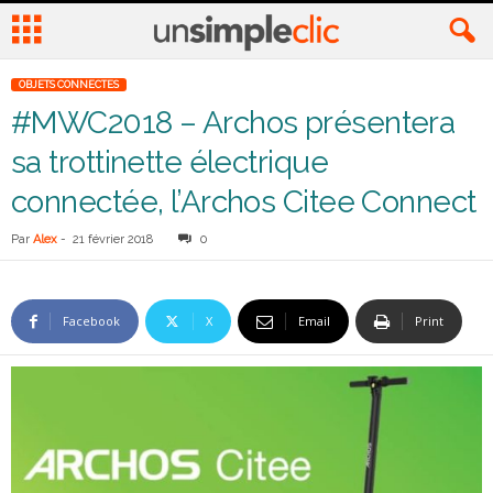
OBJETS CONNECTES
#MWC2018 – Archos présentera
sa trottinette électrique
connectée, l’Archos Citee Connect
Par
Alex
-
21 février 2018
0
Facebook
X
Email
Print