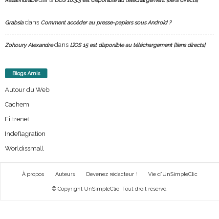
Razafindrabe
L’iOS 10.3.3 est disponible au téléchargement [liens directs]
dans
Grabsia
Comment accéder au presse-papiers sous Android ?
dans
Zohoury Alexandre
L’iOS 15 est disponible au téléchargement [liens directs]
Blogs Amis
Autour du Web
Cachem
Filtrenet
Indeflagration
Worldissmall
À propos
Auteurs
Devenez rédacteur !
Vie d’UnSimpleClic
© Copyright UnSimpleClic. Tout droit réservé.