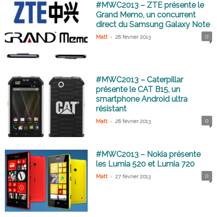
#MWC2013 – ZTE présente le
Grand Memo, un concurrent
direct du Samsung Galaxy Note
-
0
Matt
28 février 2013
#MWC2013 – Caterpillar
présente le CAT B15, un
smartphone Android ultra
résistant
-
0
Matt
28 février 2013
#MWC2013 – Nokia présente
les Lumia 520 et Lumia 720
-
0
Matt
27 février 2013