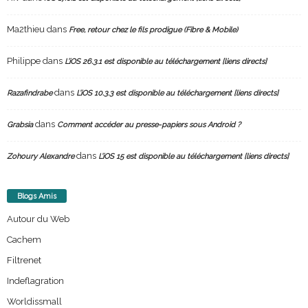
Ma2thieu
dans
Free, retour chez le fils prodigue (Fibre & Mobile)
Philippe
dans
L’iOS 26.3.1 est disponible au téléchargement [liens directs]
dans
Razafindrabe
L’iOS 10.3.3 est disponible au téléchargement [liens directs]
dans
Grabsia
Comment accéder au presse-papiers sous Android ?
dans
Zohoury Alexandre
L’iOS 15 est disponible au téléchargement [liens directs]
Blogs Amis
Autour du Web
Cachem
Filtrenet
Indeflagration
Worldissmall