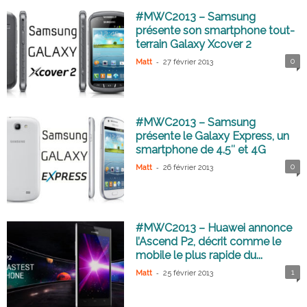
#MWC2013 – Samsung
présente son smartphone tout-
terrain Galaxy Xcover 2
-
0
Matt
27 février 2013
#MWC2013 – Samsung
présente le Galaxy Express, un
smartphone de 4.5″ et 4G
-
0
Matt
26 février 2013
#MWC2013 – Huawei annonce
l’Ascend P2, décrit comme le
mobile le plus rapide du...
-
1
Matt
25 février 2013