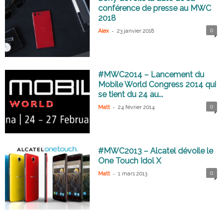
conférence de presse au MWC
2018
-
0
Alex
23 janvier 2018
#MWC2014 – Lancement du
Mobile World Congress 2014 qui
se tient du 24 au...
-
0
Matt
24 février 2014
#MWC2013 – Alcatel dévoile le
One Touch Idol X
-
0
Matt
1 mars 2013