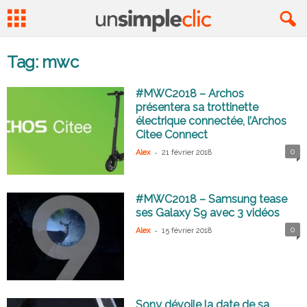
Tag: mwc
#MWC2018 – Archos
présentera sa trottinette
électrique connectée, l’Archos
Citee Connect
-
0
Alex
21 février 2018
#MWC2018 – Samsung tease
ses Galaxy S9 avec 3 vidéos
-
0
Alex
15 février 2018
Sony dévoile la date de sa