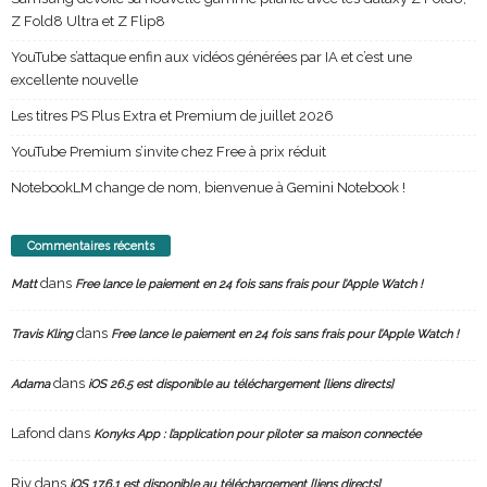
Z Fold8 Ultra et Z Flip8
YouTube s’attaque enfin aux vidéos générées par IA et c’est une
excellente nouvelle
Les titres PS Plus Extra et Premium de juillet 2026
YouTube Premium s’invite chez Free à prix réduit
NotebookLM change de nom, bienvenue à Gemini Notebook !
Commentaires récents
dans
Matt
Free lance le paiement en 24 fois sans frais pour l’Apple Watch !
dans
Travis Kling
Free lance le paiement en 24 fois sans frais pour l’Apple Watch !
dans
Adama
iOS 26.5 est disponible au téléchargement [liens directs]
Lafond
dans
Konyks App : l’application pour piloter sa maison connectée
Riv
dans
iOS 17.6.1 est disponible au téléchargement [liens directs]