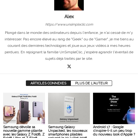
Alex
https://www.unsimpleclic.com
Plongé dans le monde des ordinateurs depuis l'enfance, je n'ai cessé de m'y
intéresser. Pas encore élevé au rang de "Geek" ou de "Gamer", je me tiens au
courant des dernières technologies et joue aux jeux vidéos à mes heures
perdues. En rejoignant la famille UnSimpleClic, j'espère agrandir l'éventail de
sujets déjà traités par le site.
ARTICLES CONNEXES
PLUS DE L'AUTEUR
Samsung dévoile sa
Samsung Galaxy
Android 17 : Google
nouvelle gamme pliante
Unpacked, les nouveaux
s’inspire-t-il un peu trop
avec les Galaxy Z Fold8, Z
smartphones pliables
du nouveau look d’Apple ?