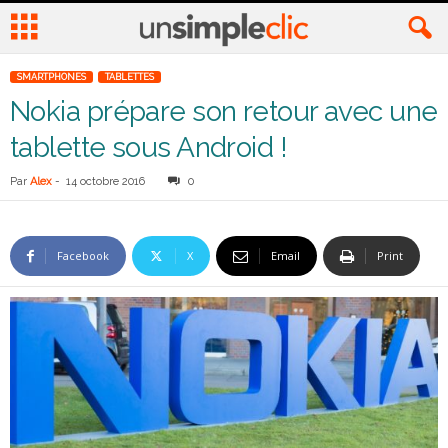
SMARTPHONES
TABLETTES
Nokia prépare son retour avec une
tablette sous Android !
Par
Alex
-
14 octobre 2016
0
Facebook
X
Email
Print