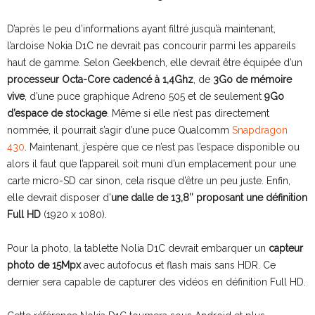
D’après le peu d’informations ayant filtré jusqu’à maintenant,
l’ardoise Nokia D1C ne devrait pas concourir parmi les appareils
haut de gamme. Selon Geekbench, elle devrait être équipée d’un
processeur Octa-Core cadencé à 1,4Ghz
, de
3Go de mémoire
vive
, d’une puce graphique Adreno 505 et de seulement
9Go
d’espace de stockage
. Même si elle n’est pas directement
nommée, il pourrait s’agir d’une puce Qualcomm
Snapdragon
430
. Maintenant, j’espère que ce n’est pas l’espace disponible ou
alors il faut que l’appareil soit muni d’un emplacement pour une
carte micro-SD car sinon, cela risque d’être un peu juste. Enfin,
elle devrait disposer d’
une dalle de 13,8″ proposant une définition
Full HD
(1920 x 1080).
Pour la photo, la tablette Nolia D1C devrait embarquer un
capteur
photo de 15Mpx
avec autofocus et flash mais sans HDR. Ce
dernier sera capable de capturer des vidéos en définition Full HD.