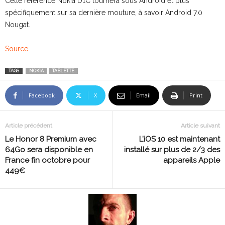
Cette référence Nokia D1C tournera sous Android et plus
spécifiquement sur sa dernière mouture, à savoir Android 7.0
Nougat.
Source
TAGS
NOKIA
TABLETTE
Facebook
X
Email
Print
Article précédent
Article suivant
Le Honor 8 Premium avec
L’iOS 10 est maintenant
64Go sera disponible en
installé sur plus de 2/3 des
France fin octobre pour
appareils Apple
449€