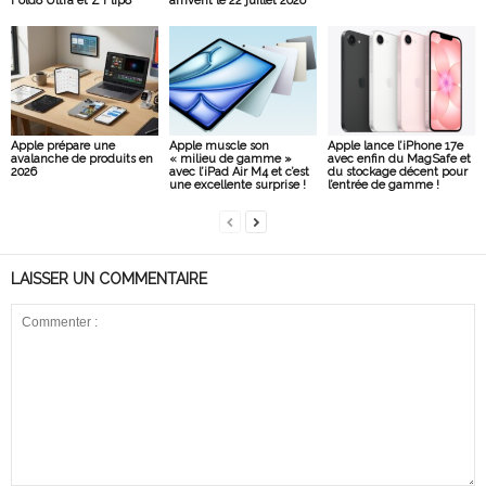
Fold8 Ultra et Z Flip8
arrivent le 22 juillet 2026
Apple prépare une
Apple muscle son
Apple lance l’iPhone 17e
avalanche de produits en
« milieu de gamme »
avec enfin du MagSafe et
2026
avec l’iPad Air M4 et c’est
du stockage décent pour
une excellente surprise !
l’entrée de gamme !
LAISSER UN COMMENTAIRE