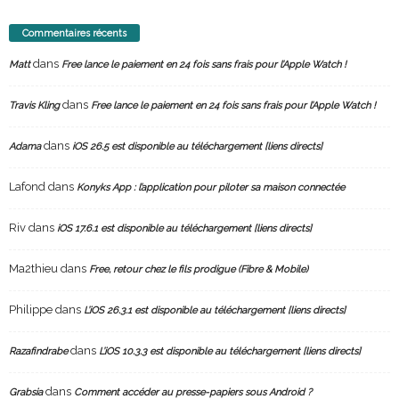
Commentaires récents
dans
Matt
Free lance le paiement en 24 fois sans frais pour l’Apple Watch !
dans
Travis Kling
Free lance le paiement en 24 fois sans frais pour l’Apple Watch !
dans
Adama
iOS 26.5 est disponible au téléchargement [liens directs]
Lafond
dans
Konyks App : l’application pour piloter sa maison connectée
Riv
dans
iOS 17.6.1 est disponible au téléchargement [liens directs]
Ma2thieu
dans
Free, retour chez le fils prodigue (Fibre & Mobile)
Philippe
dans
L’iOS 26.3.1 est disponible au téléchargement [liens directs]
dans
Razafindrabe
L’iOS 10.3.3 est disponible au téléchargement [liens directs]
dans
Grabsia
Comment accéder au presse-papiers sous Android ?