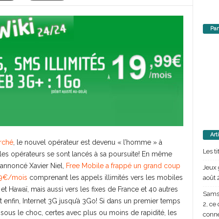
Par
Art
arché
, le nouvel opérateur est devenu « l’homme » à
Les t
s les opérateurs se sont lancés à sa poursuite! En même
t annoncé Xavier Niel,
Free Mobile a frappé un grand coup
Jeux 
,99€/mois
comprenant les appels illimités vers les mobiles
août 
et Hawaï, mais aussi vers les fixes de France et 40 autres
Samsu
et enfin, Internet 3G jusqu’à 3Go! Si dans un premier temps
2, ce
sous le choc, certes avec plus ou moins de rapidité, les
conn