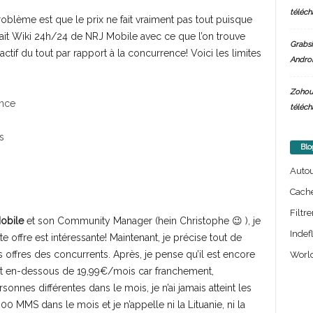
téléch
blème est que le prix ne fait vraiment pas tout puisque
ait Wiki 24h/24 de NRJ Mobile avec ce que l’on trouve
Grabsi
ractif du tout par rapport à la concurrence! Voici les limites
Androi
Zohou
ance
téléch
s
Blo
s
Auto
Cach
Filtre
obile
et son Community Manager (hein Christophe 😉 ), je
Indef
e offre est intéressante! Maintenant, je précise tout de
ffres des concurrents. Après, je pense qu’il est encore
World
rfait en-dessous de 19,99€/mois car franchement,
nnes différentes dans le mois, je n’ai jamais atteint les
 MMS dans le mois et je n’appelle ni la Lituanie, ni la