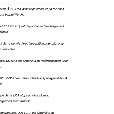
dans
Kling
Free lance le paiement en 24 fois sans
pour l’Apple Watch !
dans
a
iOS 26.5 est disponible au téléchargement
directs]
nd
dans
Konyks App : l’application pour piloter sa
n connectée
ans
iOS 17.6.1 est disponible au téléchargement [liens
]
hieu
dans
Free, retour chez le fils prodigue (Fibre &
)
ppe
dans
L’iOS 26.3.1 est disponible au
argement [liens directs]
dans
ndrabe
L’iOS 10.3.3 est disponible au