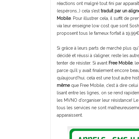
réactions ont malgré tout fini par appar
(espérons…) cela s’est
traduit par un alig
Mobile
. Pour illustrer cela, il suffit de 
via leur enseigne low cost que sont So
proposent tous le fameux forfait à 19,99€/
Si grâce à leurs parts de marché plus qu
décidé et réussi à s’aligner, reste les au
tenter de résister. Si avant
Free Mobile
, l
parce qu’il y avait finalement encore be
qu’aujourd’hui, cela est une tout autre his
même
que Free Mobile, c’est à dire celu
lisant entre les lignes, on se rend rapid
les MVNO d’organiser leur résistance! Le 
tous les services ne sont malheureusemen
apparaissent.