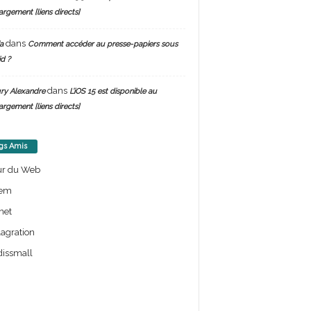
argement [liens directs]
dans
a
Comment accéder au presse-papiers sous
d ?
dans
ry Alexandre
L’iOS 15 est disponible au
argement [liens directs]
gs Amis
ur du Web
em
net
lagration
issmall