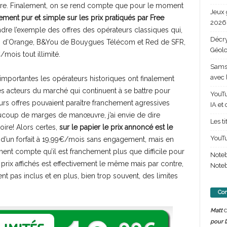
aître. Finalement, on se rend compte que pour le moment
Jeux 
nement pur et simple sur les prix pratiqués par Free
2026 
prendre l’exemple des offres des opérateurs classiques qui,
Décry
sh d’Orange, B&You de Bouygues Télécom et Red de SFR,
Géolo
mois tout illimité.
Samsu
avec 
’importantes les opérateurs historiques ont finalement
tres acteurs du marché qui continuent à se battre pour
YouTu
eurs offres pouvaient paraître franchement agressives
IA et
aucoup de marges de manœuvre, j’ai envie de dire
Les t
toire! Alors certes,
sur le papier le prix annoncé est le
YouTu
i d’un forfait à 19,99€/mois sans engagement, mais en
ement compte qu’il est franchement plus que difficile pour
Note
prix affichés est effectivement le même mais par contre,
Noteb
t pas inclus et en plus, bien trop souvent, des limites
Com
d
Matt
pour l