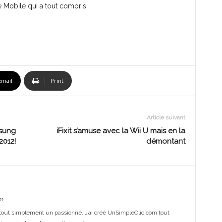
e Mobile qui a tout compris!
Email
Print
Article suivant
msung
iFixit s’amuse avec la Wii U mais en la
2012!
démontant
m
out simplement un passionné. J’ai créé UnSimpleClic.com tout