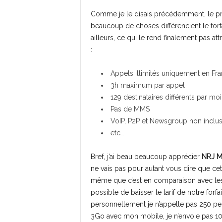
Comme je le disais précédemment, le pro
beaucoup de choses différencient le forf
ailleurs, ce qui le rend finalement pas att
:
Appels illimités uniquement en Fr
3h maximum par appel
129 destinataires différents par moi
Pas de MMS
VoIP, P2P et Newsgroup non inclu
etc…
Bref, j’ai beau beaucoup apprécier
NRJ M
ne vais pas pour autant vous dire que cett
même que c’est en comparaison avec les o
possible de baisser le tarif de notre fo
personnellement je n’appelle pas 250 perso
3Go avec mon mobile, je n’envoie pas 1000