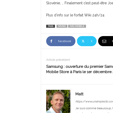
Slovénie, … Finalement c’est peut-être Jo
Plus d’info sur le forfait Wiki 24h/24
TAGS
MVNO
NRJ MOBILE
Facebook
X
Article précédent
Samsung : ouverture du premier Sa
Mobile Store à Paris le 1er décembre 
Matt
https://www.unsimpleclic.co
Je suis comme beaucoup, t