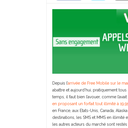
Depuis l’
arrivée de Free Mobile sur le m
abattre et aujourd’hui, pratiquement tou
temps, il faut bien l’avouer, comme l’avai
en proposant un forfait tout illimité à 19
en France, aux Etats-Unis, Canada, Alaska 
destinations, les SMS et MMS en illimité 
les autres acteurs du marché sont restés 