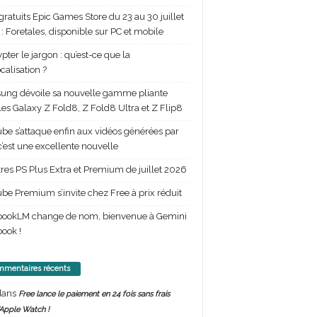
gratuits Epic Games Store du 23 au 30 juillet
: Foretales, disponible sur PC et mobile
pter le jargon : qu’est-ce que la
calisation ?
ng dévoile sa nouvelle gamme pliante
les Galaxy Z Fold8, Z Fold8 Ultra et Z Flip8
be s’attaque enfin aux vidéos générées par
 c’est une excellente nouvelle
itres PS Plus Extra et Premium de juillet 2026
be Premium s’invite chez Free à prix réduit
bookLM change de nom, bienvenue à Gemini
ook !
mentaires récents
ans
Free lance le paiement en 24 fois sans frais
’Apple Watch !