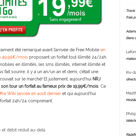
Travis 
frais 
Adam
[liens 
 vraiment été remarqué avant l’arrivée de Free Mobile
en
Lafo
é à 49,99€/mois
proposant un forfait tout illimité 24/24h,
maiso
biles en illimités, les sms illimités, internet illimité et
us fait sourire, il y a un an/un an et demi, c’était une
Riv
d
 trouvait sur le marché! Et justement, aujourd’hui
NRJ
directs
son tour un forfait au fameux prix de 19,99€/mois
. Ce
Ma2t
ffre Wiki lancée en août dernier
et qui aujourd’hui
Mobile
 forfait 24h/24 comprenant:
Phili
téléch
 et débit réduit au-delà
Razafi