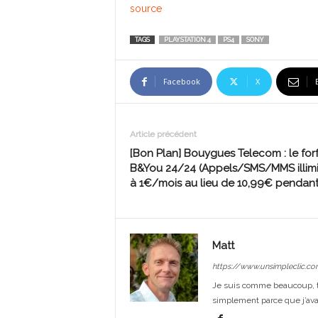
source
TAGS
PLAYSTATION 4
PS4
SONY
Facebook
X
Article précédent
[Bon Plan] Bouygues Telecom : le forf
B&You 24/24 (Appels/SMS/MMS illimi
à 1€/mois au lieu de 10,99€ pendant
Matt
https://www.unsimpleclic.co
Je suis comme beaucoup, t
simplement parce que j’avai