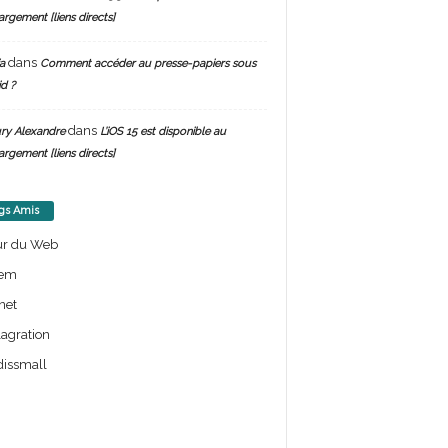
argement [liens directs]
dans
a
Comment accéder au presse-papiers sous
d ?
dans
ry Alexandre
L’iOS 15 est disponible au
argement [liens directs]
gs Amis
ur du Web
em
net
lagration
issmall