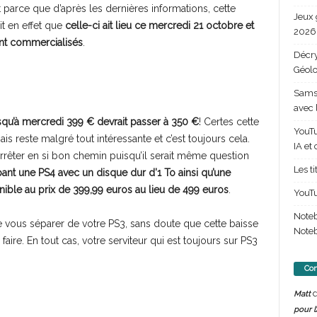
 parce que d’après les dernières informations, cette
Jeux 
ait en effet que
celle-ci ait lieu ce mercredi 21 octobre et
2026 
ent commercialisés
.
Décry
Géolo
Samsu
avec 
usqu’à mercredi 399 € devrait passer à 350 €
! Certes cette
YouTu
is reste malgré tout intéressante et c’est toujours cela.
IA et
arrêter en si bon chemin puisqu’il serait même question
Les t
ant une PS4 avec un disque dur d’1 To ainsi qu’une
ible au prix de 399,99 euros au lieu de 499 euros
.
YouTu
Note
e vous séparer de votre PS3, sans doute que cette baisse
Noteb
aire. En tout cas, votre serviteur qui est toujours sur PS3
Com
d
Matt
pour l