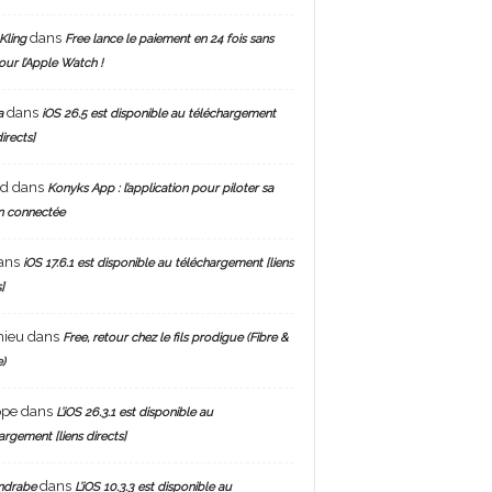
dans
Kling
Free lance le paiement en 24 fois sans
pour l’Apple Watch !
dans
a
iOS 26.5 est disponible au téléchargement
directs]
nd
dans
Konyks App : l’application pour piloter sa
n connectée
ans
iOS 17.6.1 est disponible au téléchargement [liens
]
hieu
dans
Free, retour chez le fils prodigue (Fibre &
)
ppe
dans
L’iOS 26.3.1 est disponible au
argement [liens directs]
dans
ndrabe
L’iOS 10.3.3 est disponible au