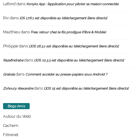
Lafond
dans
Konyks App : l’application pour piloter sa maison connectée
Riv
dans
iOS 17.6.1 est disponible au téléchargement [liens directs]
Ma2thieu
dans
Free, retour chez le fils prodigue (Fibre & Mobile)
Philippe
dans
L’iOS 26.3.1 est disponible au téléchargement [liens directs]
dans
Razafindrabe
L’iOS 10.3.3 est disponible au téléchargement [liens directs]
dans
Grabsia
Comment accéder au presse-papiers sous Android ?
dans
Zohoury Alexandre
L’iOS 15 est disponible au téléchargement [liens directs]
Blogs Amis
Autour du Web
Cachem
Filtrenet