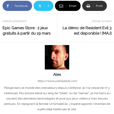
Facebook
X
Email
Print
Article précédent
Article suivant
Epic Games Store : 2 jeux
La démo de Resident Evil 3
gratuits à partir du 19 mars
est disponible ! [MAJ]
Alex
https://www.unsimpleclic.com
Plongé dans le monde des ordinateurs depuis l'enfance, je n'ai cessé de m'y
intéresser. Pas encore élevé au rang de "Geek" ou de "Gamer", je me tiens au
courant des dernières technologies et joue aux jeux vidéos à mes heures
perdues. En rejoignant la famille UnSimpleClic, j'espère agrandir l'éventail de
sujets déjà traités par le site.