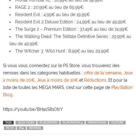
RAGE 2 : 20,99€ au lieu de 69,99€
Resident Evil : 4,99€ au lieu de 19,99€
Resident Evil 2 Deluxe Edition : 24,99€ au lieu de 49,99€
The Surge 2 – Premium Edition : 37,49€ au lieu de 74,99€
The Walking Dead: The Telltale Definitive Series : 29,99€ au
lieu de 49,99€
The Witcher 3: Wild Hunt : 8,99€ au lieu 29,99€
Si vous vous connectez sur le PS Store, vous trouverez des
remises dans les catégories habituelles :
offre de la semaine
,
Jeux
à moins de 20€
,
Jeux à moins de 10€
et
Réductions
. Et pour la
liste de toutes les MEGA MARS, c’est sur cette page de
PlayStation
Blog
.
https://youtu.be/BHaxS81OtrY
TAGS
JEUX VIDEO
PLAYSTATION
PLAYSTATION 4
PROMOTIONS
PS STORE
PS VR
PS4
REMISES