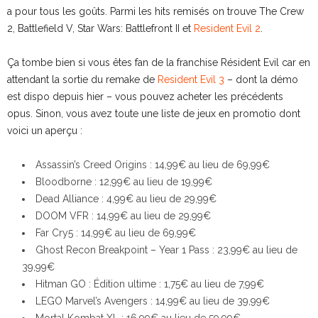
a pour tous les goûts. Parmi les hits remisés on trouve The Crew
2, Battlefield V, Star Wars: Battlefront II et
Resident Evil 2
.
Ça tombe bien si vous êtes fan de la franchise Résident Evil car en
attendant la sortie du remake de
Resident Evil 3
– dont la démo
est dispo depuis hier – vous pouvez acheter les précédents
opus. Sinon, vous avez toute une liste de jeux en promotio dont
voici un aperçu :
Assassin’s Creed Origins : 14,99€ au lieu de 69,99€
Bloodborne : 12,99€ au lieu de 19,99€
Dead Alliance : 4,99€ au lieu de 29,99€
DOOM VFR : 14,99€ au lieu de 29,99€
Far Cry5 : 14,99€ au lieu de 69,99€
Ghost Recon Breakpoint – Year 1 Pass : 23,99€ au lieu de
39,99€
Hitman GO : Édition ultime : 1,75€ au lieu de 7,99€
LEGO Marvel’s Avengers : 14,99€ au lieu de 39,99€
Mortal Kombat XL : 16,99€ au lieu de 59,99€