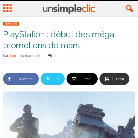
GAMING
PlayStation : début des méga
promotions de mars
Par
Alex
-
20 mars 2020
0
Facebook
X
Email
Print