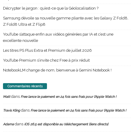
Décrypter le jargon : qu’est-ce que la Géolocalisation ?
Samsung dévoile sa nouvelle gamme pliante avec les Galaxy Z Fold8,
Z Fold8 Ultra et Z Flip8
YouTube s’attaque enfin aux vidéos générées par IA et c’est une
excellente nouvelle
Les titres PS Plus Extra et Premium de juillet 2026
YouTube Premium s’invite chez Free à prix réduit
NotebookLM change de nom, bienvenue à Gemini Notebook !
Commentaires récents
dans
Matt
Free lance le paiement en 24 fois sans frais pour l’Apple Watch !
dans
Travis Kling
Free lance le paiement en 24 fois sans frais pour l’Apple Watch !
dans
Adama
iOS 26.5 est disponible au téléchargement [liens directs]