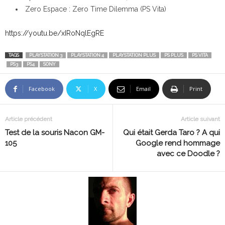
Zero Espace : Zero Time Dilemma (PS Vita)
https://youtu.be/xIRoNqlEgRE
TAGS
PLAYSTATION 3
PLAYSTATION 4
PLAYSTATION PLUS
PS PLUS
PS VITA
PS3
PS4
SONY
Facebook
X
Email
Print
Article précédent
Article suivant
Test de la souris Nacon GM-
Qui était Gerda Taro ? A qui
105
Google rend hommage
avec ce Doodle ?