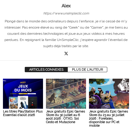
Alex
https://www.unsimpleclic.com
Plongé dans le monde des ordinateurs depuis l'enfance, je n'ai cessé de m'y
intéresser. Pas encore élevé au rang de "Geek" ou de "Gamer", je me tiens au
courant des dernières technologies et joue aux jeux vidéos à mes heures
perdues. En rejoignant la famille UnSimpleClic, j'espère agrandir l'éventail de
sujets déjà traités par le site.
ARTICLES CONNEXES
PLUS DE L'AUTEUR
Les titres PlayStation Plus
Jeux gratuits Epic Games
Jeux gratuits Epic Games
Essential d’août 2026
Store du 30 juillet au 6
Store du 23 au 30 juillet
août 2026 : OTXO, Sol
2026 : Foretales,
Cesto et Mutazione
disponible sur PC et
mobile