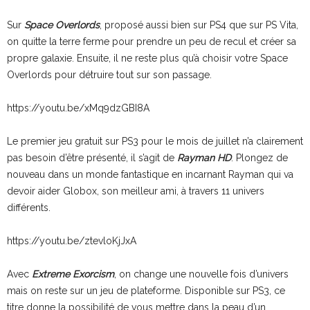
Sur
Space Overlords
, proposé aussi bien sur PS4 que sur PS Vita,
on quitte la terre ferme pour prendre un peu de recul et créer sa
propre galaxie. Ensuite, il ne reste plus qu’à choisir votre Space
Overlords pour détruire tout sur son passage.
https://youtu.be/xMq9dzGBI8A
Le premier jeu gratuit sur PS3 pour le mois de juillet n’a clairement
pas besoin d’être présenté, il s’agit de
Rayman HD
. Plongez de
nouveau dans un monde fantastique en incarnant Rayman qui va
devoir aider Globox, son meilleur ami, à travers 11 univers
différents.
https://youtu.be/ztevloKjJxA
Avec
Extreme Exorcism
, on change une nouvelle fois d’univers
mais on reste sur un jeu de plateforme. Disponible sur PS3, ce
titre donne la possibilité de vous mettre dans la peau d’un