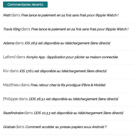
Commentaires récents
dans
Matt
Free lance le paiement en 24 fois sans frais pour l’Apple Watch !
dans
Travis Kling
Free lance le paiement en 24 fois sans frais pour l’Apple Watch !
dans
Adama
iOS 26.5 est disponible au téléchargement [liens directs]
Lafond
dans
Konyks App : l’application pour piloter sa maison connectée
Riv
dans
iOS 17.6.1 est disponible au téléchargement [liens directs]
Ma2thieu
dans
Free, retour chez le fils prodigue (Fibre & Mobile)
Philippe
dans
L’iOS 26.3.1 est disponible au téléchargement [liens directs]
dans
Razafindrabe
L’iOS 10.3.3 est disponible au téléchargement [liens directs]
dans
Grabsia
Comment accéder au presse-papiers sous Android ?