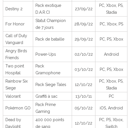
Pack exotique
PC, Xbox, PS,
Destiny 2
27/09/22
D.A.R.CI
Stadia
Statut Champion
For Honor
28/09/22
PC, Xbox, PS
de 7 jours
Call of Duty
Pack de bataille
29/09/22
PC, PS, Xbox
Vanguard
Angry Birds
Power-Ups
02/10/22
Android
Friends
Two point
Pack
03/10/22
PC, PS, Xbox
Hospital
Gramophone
Rainbow Six
PC, Xbox, PS,
Pack Siege Tales
12/10/22
Siege
Stadia
Valorant
Graffiti à sac
13/10/11
PC
Pack Prime
Pokémon GO
05/10/22
iOS, Android
Gaming
Dead by
400 000 points
PC, PS, Xbox,
12/10/22
Daylight
de sang
Switch