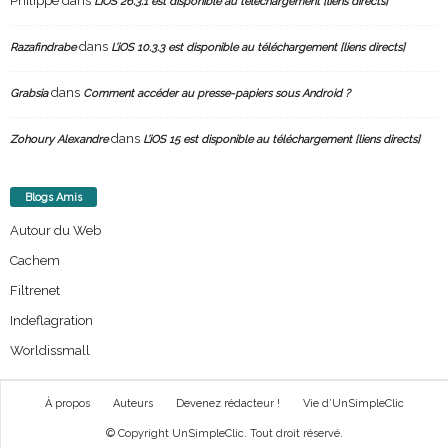
Philippe
dans
L’iOS 26.3.1 est disponible au téléchargement [liens directs]
dans
Razafindrabe
L’iOS 10.3.3 est disponible au téléchargement [liens directs]
dans
Grabsia
Comment accéder au presse-papiers sous Android ?
dans
Zohoury Alexandre
L’iOS 15 est disponible au téléchargement [liens directs]
Blogs Amis
Autour du Web
Cachem
Filtrenet
Indeflagration
Worldissmall
À propos
Auteurs
Devenez rédacteur !
Vie d’UnSimpleClic
© Copyright UnSimpleClic. Tout droit réservé.