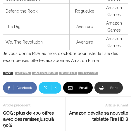
Amazon
Defend the Rook
Roguelike
Games
Amazon
The Dig
Aventure
Games
Amazon
We. The Revolution
Aventure
Games
Je vous donne RDV au mois d’octobre pour lister la liste des
récompenses offertes aux abonnés Amazon Prime
TAGS
AMAZON
AMAZON PRIME
BON PLAN
JEUX VIDEO
Facebook
X
Email
Print
Article précédent
Article suivant
GOG : plus de 400 offres
Amazon dévoile sa nouvelle
avec des remises jusqu’à
tablette Fire HD 8
90%