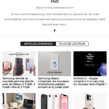
Matt
https://www.unsimpleclic.com
Je suis comme beaucoup, tout simplement un passionné. J’ai créé
UnSimpleClic.com tout simplement parce que j’avais envie de partager cette
passion avec vous.
ARTICLES CONNEXES
PLUS DE L'AUTEUR
Samsung dévoile sa
Samsung Galaxy
Android 17 : Google
nouvelle gamme pliante
Unpacked, les nouveaux
s’inspire-t-il un peu trop
avec les Galaxy Z Fold8, Z
smartphones pliables
du nouveau look d’Apple ?
Fold8 Ultra et Z Flip8
arrivent le 22 juillet 2026