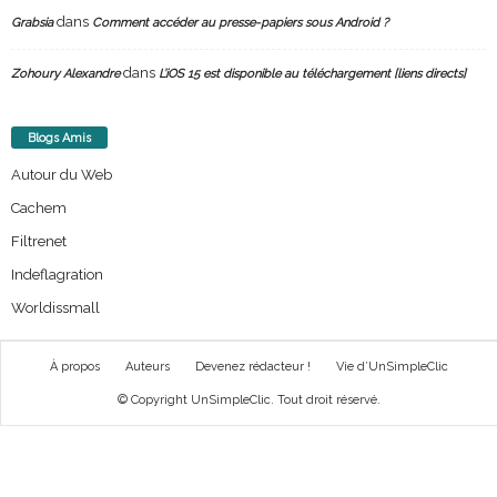
dans
Grabsia
Comment accéder au presse-papiers sous Android ?
dans
Zohoury Alexandre
L’iOS 15 est disponible au téléchargement [liens directs]
Blogs Amis
Autour du Web
Cachem
Filtrenet
Indeflagration
Worldissmall
À propos
Auteurs
Devenez rédacteur !
Vie d’UnSimpleClic
© Copyright UnSimpleClic. Tout droit réservé.