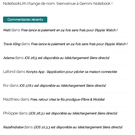
NotebookLM change de nom, bienvenue à Gemini Notebook !
Commentaires récents
dans
Matt
Free lance le paiement en 24 fois sans frais pour l’Apple Watch !
dans
Travis Kling
Free lance le paiement en 24 fois sans frais pour l’Apple Watch !
dans
Adama
iOS 26.5 est disponible au téléchargement [liens directs]
Lafond
dans
Konyks App : l’application pour piloter sa maison connectée
Riv
dans
iOS 17.6.1 est disponible au téléchargement [liens directs]
Ma2thieu
dans
Free, retour chez le fils prodigue (Fibre & Mobile)
Philippe
dans
L’iOS 26.3.1 est disponible au téléchargement [liens directs]
dans
Razafindrabe
L’iOS 10.3.3 est disponible au téléchargement [liens directs]