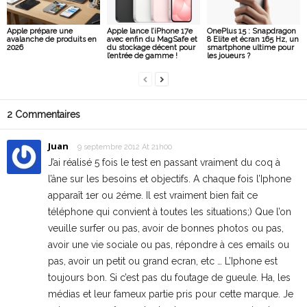
Apple prépare une
Apple lance l’iPhone 17e
OnePlus 15 : Snapdragon
avalanche de produits en
avec enfin du MagSafe et
8 Elite et écran 165 Hz, un
2026
du stockage décent pour
smartphone ultime pour
l’entrée de gamme !
les joueurs ?
2 Commentaires
Juan
9 septembre 2012 At 21h00
J’ai réalisé 5 fois le test en passant vraiment du coq à
l’âne sur les besoins et objectifs. A chaque fois l’Iphone
apparaît 1er ou 2éme. Il est vraiment bien fait ce
téléphone qui convient à toutes les situations;) Que l’on
veuille surfer ou pas, avoir de bonnes photos ou pas,
avoir une vie sociale ou pas, répondre à ces emails ou
pas, avoir un petit ou grand ecran, etc … L’Iphone est
toujours bon. Si c’est pas du foutage de gueule. Ha, les
médias et leur fameux partie pris pour cette marque. Je