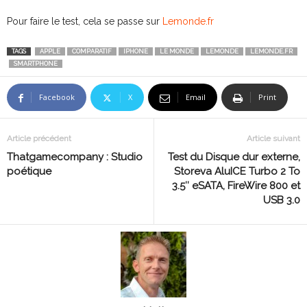
Pour faire le test, cela se passe sur
Lemonde.fr
TAGS
APPLE
COMPARATIF
IPHONE
LE MONDE
LEMONDE
LEMONDE.FR
SMARTPHONE
Facebook
X
Email
Print
Article précédent
Article suivant
Thatgamecompany : Studio
Test du Disque dur externe,
poétique
Storeva AluICE Turbo 2 To
3.5″ eSATA, FireWire 800 et
USB 3.0