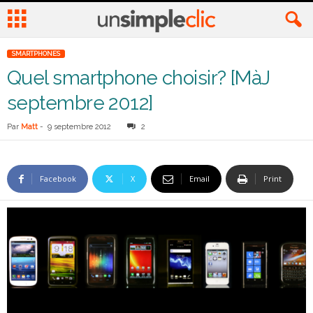
SMARTPHONES
Quel smartphone choisir? [MàJ
septembre 2012]
Par
Matt
-
9 septembre 2012
2
Facebook
X
Email
Print