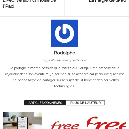
L’iPed, version chinoise de
La magie de l’iPad
l’iPad
Rodolphe
https://www.unsimpleclic.com
Je partage la même passion que
Ma2thieu
. Lorsqu’il m’a proposé de le
rejoindre dans son aventure, j’ai tout de suite accepté car je trouve que c’est
une bonne façon de partager sur le sujet de l’iPhone et des nouvelles
technologies.
ARTICLES CONNEXES
PLUS DE L'AUTEUR