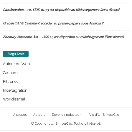
dans
Razafindrabe
L’iOS 10.3.3 est disponible au téléchargement [liens directs]
dans
Grabsia
Comment accéder au presse-papiers sous Android ?
dans
Zohoury Alexandre
L’iOS 15 est disponible au téléchargement [liens directs]
Blogs Amis
Autour du Web
Cachem
Filtrenet
Indeflagration
Worldissmall
À propos
Auteurs
Devenez rédacteur !
Vie d’UnSimpleClic
© Copyright UnSimpleClic. Tout droit réservé.