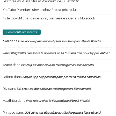
Les titres PS Plus Extra et Premium de juillet 2026
YouTube Premium s’invite chez Free à prix réduit
NotebookLM change de nom, bienvenue à Gemini Notebook !
Commentaires récents
dans
Matt
Free lance le paiement en 24 fois sans frais pour l’Apple Watch !
dans
Travis Kling
Free lance le paiement en 24 fois sans frais pour l’Apple Watch !
dans
Adama
iOS 26.5 est disponible au téléchargement [liens directs]
Lafond
dans
Konyks App : l’application pour piloter sa maison connectée
Riv
dans
iOS 17.6.1 est disponible au téléchargement [liens directs]
Ma2thieu
dans
Free, retour chez le fils prodigue (Fibre & Mobile)
Philippe
dans
L’iOS 26.3.1 est disponible au téléchargement [liens directs]