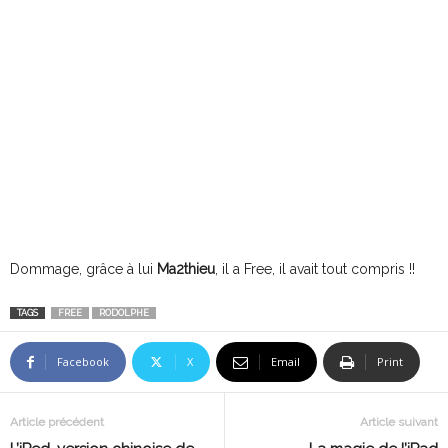
Dommage, grâce à lui
Ma2thieu
, il a Free, il avait tout compris !!
TAGS
FREE
RODOLPHE
Facebook
X
Email
Print
Article précédent
Article suivant