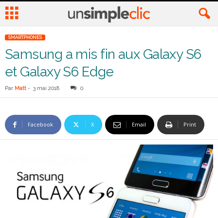
SMARTPHONES
Samsung a mis fin aux Galaxy S6
et Galaxy S6 Edge
Par
Matt
-
3 mai 2018
0
Facebook
X
Email
Print