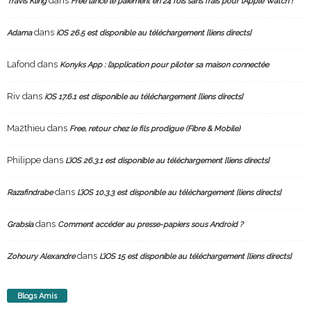
dans
Travis Kling
Free lance le paiement en 24 fois sans frais pour l’Apple Watch !
dans
Adama
iOS 26.5 est disponible au téléchargement [liens directs]
Lafond
dans
Konyks App : l’application pour piloter sa maison connectée
Riv
dans
iOS 17.6.1 est disponible au téléchargement [liens directs]
Ma2thieu
dans
Free, retour chez le fils prodigue (Fibre & Mobile)
Philippe
dans
L’iOS 26.3.1 est disponible au téléchargement [liens directs]
dans
Razafindrabe
L’iOS 10.3.3 est disponible au téléchargement [liens directs]
dans
Grabsia
Comment accéder au presse-papiers sous Android ?
dans
Zohoury Alexandre
L’iOS 15 est disponible au téléchargement [liens directs]
Blogs Amis