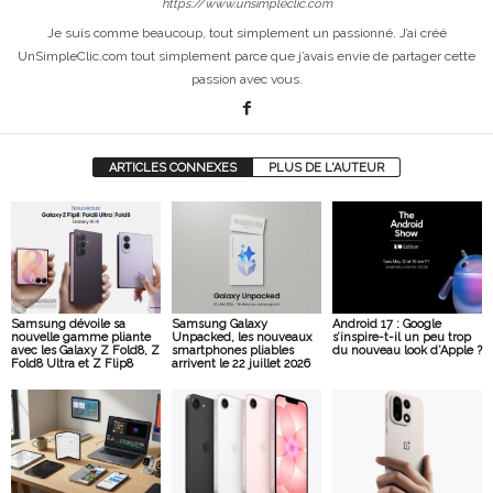
https://www.unsimpleclic.com
Je suis comme beaucoup, tout simplement un passionné. J’ai créé
UnSimpleClic.com tout simplement parce que j’avais envie de partager cette
passion avec vous.
ARTICLES CONNEXES
PLUS DE L'AUTEUR
Samsung dévoile sa
Samsung Galaxy
Android 17 : Google
nouvelle gamme pliante
Unpacked, les nouveaux
s’inspire-t-il un peu trop
avec les Galaxy Z Fold8, Z
smartphones pliables
du nouveau look d’Apple ?
Fold8 Ultra et Z Flip8
arrivent le 22 juillet 2026