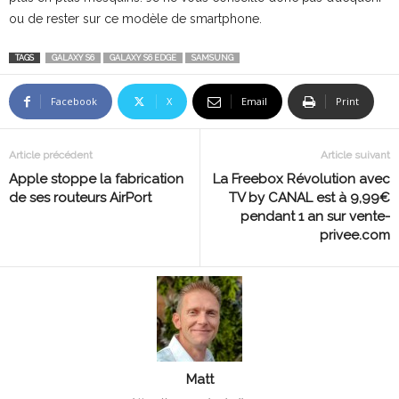
ou de rester sur ce modèle de smartphone.
TAGS
GALAXY S6
GALAXY S6 EDGE
SAMSUNG
Facebook
X
Email
Print
Article précédent
Article suivant
Apple stoppe la fabrication
La Freebox Révolution avec
de ses routeurs AirPort
TV by CANAL est à 9,99€
pendant 1 an sur vente-
privee.com
Matt