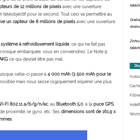
téléch
capteurs de 12 millions de pixels
avec une ouverture
un téléobjectif pour le second. Tout ceci va permettre au
Grabsi
ouve un capteur de 8 millions de pixels
avec une ouverture
Androi
Zohou
n
système à refroidissement liquide
, ce qui ne fait pas
téléch
tronique embarquée, vous en conviendrez. Le Note 9
 AKG
ce qui devrait être pas mal.
Blo
 puisque celle-ci passe à
4 000 mAh (3 500 mAh pour le
Auto
namovible mais nous laisse logiquement espérer une plus
Cach
Filtre
i-Fi 802.11 a/b/g/n/ac
, au
Bluetooth 5.0
, à la
puce GPS
,
Indef
 de proximité, le gyro, etc. Ses
dimensions sont de 161.9 x
World
ammes
.