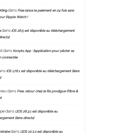
dans
Kling
Free lance le paiement en 24 fois sans
pour l’Apple Watch !
dans
a
iOS 26.5 est disponible au téléchargement
directs]
nd
dans
Konyks App : l’application pour piloter sa
n connectée
ans
iOS 17.6.1 est disponible au téléchargement [liens
]
hieu
dans
Free, retour chez le fils prodigue (Fibre &
)
ppe
dans
L’iOS 26.3.1 est disponible au
argement [liens directs]
dans
ndrabe
L’iOS 10.3.3 est disponible au