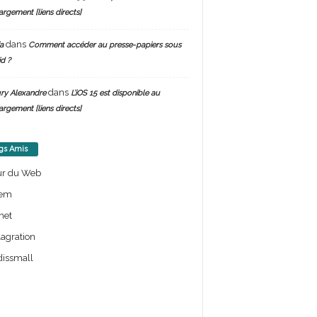
argement [liens directs]
dans
a
Comment accéder au presse-papiers sous
d ?
dans
ry Alexandre
L’iOS 15 est disponible au
argement [liens directs]
gs Amis
ur du Web
em
net
lagration
issmall