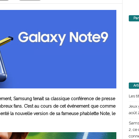
Par
Art
Les t
actement, Samsung tenait sa classique conférence de presse
nombreux fans. C’est au cours de cet événement que comme
Jeux 
août 
enté la nouvelle version de sa fameuse phablette Note, le
Samsu
2, ce
conn