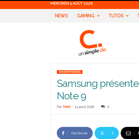
MERCREDI 5 AOÛT 2026
NEWS
GAMING
TUTOS
U
n
S
i
m
p
l
SMARTPHONES
e
Samsung présente o
C
l
Note 9
i
c
Par
Matt
-
13 août 2018
0
Facebook
X