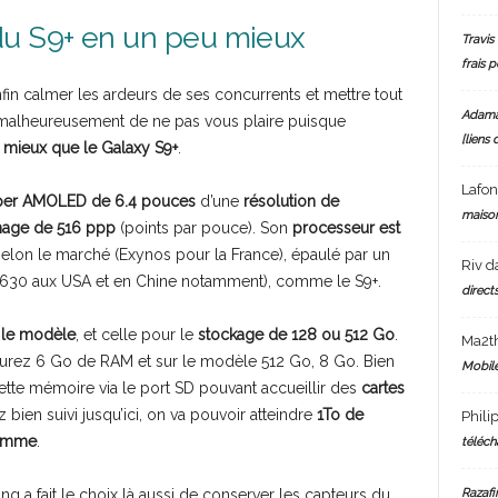
du S9+ en un peu mieux
Travis 
frais 
nfin calmer les ardeurs de ses concurrents et mettre tout
Adam
malheureusement de ne pas vous plaire puisque
[liens 
t mieux que le Galaxy S9+
.
Lafo
per AMOLED de 6.4 pouces
d’une
résolution de
maiso
chage de 516 ppp
(points par pouce). Son
processeur est
lon le marché (Exynos pour la France), épaulé par un
Riv
d
630 aux USA et en Chine notamment), comme le S9+.
directs
 le modèle
, et celle pour le
stockage de 128 ou 512 Go
.
Ma2t
aurez 6 Go de RAM et sur le modèle 512 Go, 8 Go. Bien
Mobile
ette mémoire via le port SD pouvant accueillir des
cartes
z bien suivi jusqu’ici, on va pouvoir atteindre
1To de
Phili
gamme
.
téléch
Razafi
ng a fait le choix là aussi de conserver les capteurs du