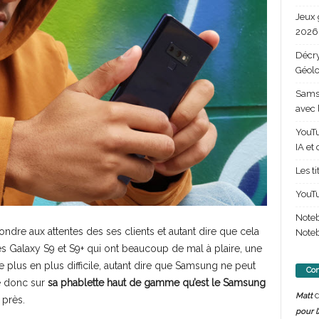
Jeux 
2026 
Décry
Géolo
Samsu
avec 
YouTu
IA et
Les t
YouTu
Note
ndre aux attentes des ses clients et autant dire que cela
Noteb
des Galaxy S9 et S9+ qui ont beaucoup de mal à plaire, une
 plus en plus difficile, autant dire que Samsung ne peut
Com
se donc sur
sa phablette haut de gamme qu’est le Samsung
d
Matt
 près.
pour l