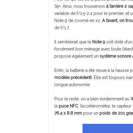
S9+. Ainsi, nous trouverons
à l’arrière 2 
variable de f/1.5-2.4 pour le premier, et 
Note 9 de zoomé en x2.
A l’avant, on tr
de f/1.7.
Il semblerait que le
Note 9
soit doté d’u
forcément bon ménage avec toute l’élec
propose également un
système sonore
Enfin, la batterie a été revue à la hausse
modèle précédent)
. Elle est toujours i
longue autonomie.
Pour le reste, on a bien évidemment au
W
la
puce NFC
, l’accéléromètre, le capteur
76.4 x 8.8 mm
pour un
poids de 201 gr