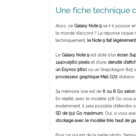
Une fiche technique 
Alors, ce
Galaxy Note 9
va-t-il pouvoir e
le monde d’accord ? La réponse risque 
techniquement,
le Note 9 fait légèremen
Le
Galaxy Note 9
est doté d’un
écran Su
1440×2960 pixels
et d’une
densité d’affi
un Exynos 9810
ou un Snapdragon 845 se
processeur graphique Mali G72
(Adreno 
Sa mémoire vive est de
6 ou 8 Go selon
En réalité, avec le modèle 128 Go vous 
évidemment, il sera possible d’étendre c
SD de 512 Go maximum
. Oui, si vous ave
stockage avec le modèle très haut de 
Pour ce qui est de la partie photo, Samsu