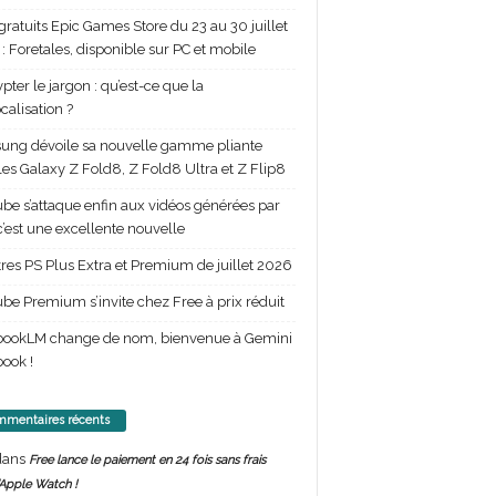
gratuits Epic Games Store du 23 au 30 juillet
: Foretales, disponible sur PC et mobile
pter le jargon : qu’est-ce que la
calisation ?
ng dévoile sa nouvelle gamme pliante
les Galaxy Z Fold8, Z Fold8 Ultra et Z Flip8
be s’attaque enfin aux vidéos générées par
 c’est une excellente nouvelle
itres PS Plus Extra et Premium de juillet 2026
be Premium s’invite chez Free à prix réduit
bookLM change de nom, bienvenue à Gemini
ook !
mentaires récents
ans
Free lance le paiement en 24 fois sans frais
’Apple Watch !