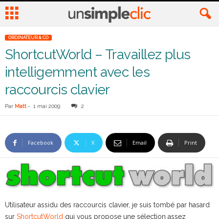
ORDINATEUR & CO
ShortcutWorld – Travaillez plus
intelligemment avec les
raccourcis clavier
Par
Matt
-
1 mai 2009
2
Facebook
X
Email
Print
Utilisateur assidu des raccourcis clavier, je suis tombé par hasard
sur
ShortcutWorld
qui vous propose une sélection assez