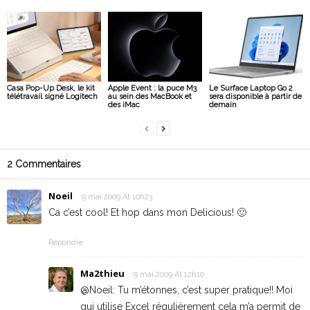
Casa Pop-Up Desk, le kit
Apple Event : la puce M3
Le Surface Laptop Go 2
télétravail signé Logitech
au sein des MacBook et
sera disponible à partir de
des iMac
demain
2 Commentaires
Noeil
9 mai 2009 At 10h23
Ca c’est cool! Et hop dans mon Delicious! 🙂
Répondre
Ma2thieu
9 mai 2009 At 12h10
@Noeil: Tu m’étonnes, c’est super pratique!! Moi
qui utilise Excel régulièrement cela m’a permit de