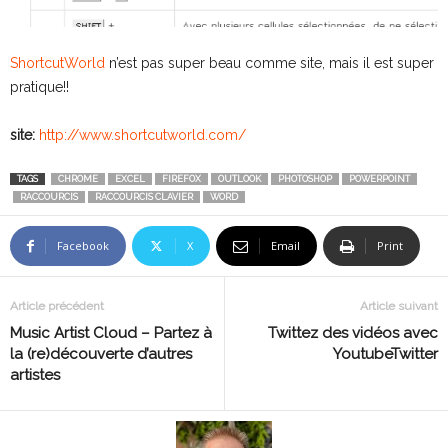
ShortcutWorld
n’est pas super beau comme site, mais il est super
pratique!!
site:
http://www.shortcutworld.com/
TAGS
CHROME
EXCEL
FIREFOX
OUTLOOK
PHOTOSHOP
POWERPOINT
RACCOURCIS
RACCOURCIS CLAVIER
WORD
Facebook
X
Email
Print
Article précédent
Article suivant
Music Artist Cloud – Partez à
Twittez des vidéos avec
la (re)découverte d’autres
YoutubeTwitter
artistes