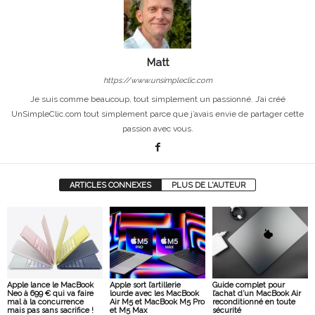
Matt
https://www.unsimpleclic.com
Je suis comme beaucoup, tout simplement un passionné. J’ai créé
UnSimpleClic.com tout simplement parce que j’avais envie de partager cette
passion avec vous.
ARTICLES CONNEXES
PLUS DE L'AUTEUR
Apple lance le MacBook
Apple sort l’artillerie
Guide complet pour
Neo à 699 € qui va faire
lourde avec les MacBook
l’achat d’un MacBook Air
mal à la concurrence
Air M5 et MacBook M5 Pro
reconditionné en toute
mais pas sans sacrifice !
et M5 Max
sécurité