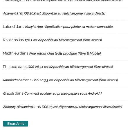
Travis Kling
Free lance le paiement en 24 fois sans frais pour l’Apple Watch !
dans
Adama
iOS 26.5 est disponible au téléchargement [liens directs]
Lafond
dans
Konyks App : l’application pour piloter sa maison connectée
Riv
dans
iOS 17.6.1 est disponible au téléchargement [liens directs]
Ma2thieu
dans
Free, retour chez le fils prodigue (Fibre & Mobile)
Philippe
dans
L’iOS 26.3.1 est disponible au téléchargement [liens directs]
dans
Razafindrabe
L’iOS 10.3.3 est disponible au téléchargement [liens directs]
dans
Grabsia
Comment accéder au presse-papiers sous Android ?
dans
Zohoury Alexandre
L’iOS 15 est disponible au téléchargement [liens directs]
Blogs Amis