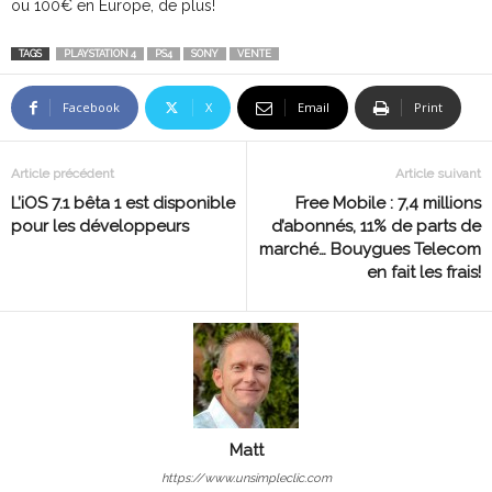
ou 100€ en Europe, de plus!
TAGS
PLAYSTATION 4
PS4
SONY
VENTE
Facebook
X
Email
Print
Article précédent
Article suivant
L’iOS 7.1 bêta 1 est disponible
Free Mobile : 7,4 millions
pour les développeurs
d’abonnés, 11% de parts de
marché… Bouygues Telecom
en fait les frais!
Matt
https://www.unsimpleclic.com