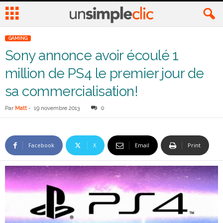
GAMING
Sony annonce avoir écoulé 1
million de PS4 le premier jour de
sa commercialisation!
Par
Matt
-
19 novembre 2013
0
Facebook
X
Email
Print