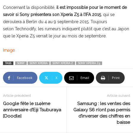
Concernant la disponibilité,
il est impossible pour le moment de
savoir si Sony présentera son Xperia Z5 à l’IFA 2015
, qui se
déroulera à Berlin du 4 au 9 septembre 2015. Toujours
selon Technodify, les rumeurs indiquent plutôt que c’est au Japon
que le Xperia Z5 verrait le jour au mois de septembre.
Image
TAGS
SONY
SONY XPERIA
SONY XPERIA Z
SONY XPERIA Z5
Facebook
X
Email
Print
Article précédent
Article suivant
Google fête le 114ème
Samsung : les ventes des
anniversaire d’Eiji Tsuburaya
Galaxy S6 n’ont pas permis
[Doodle]
d’inverser des chiffres en
baisse