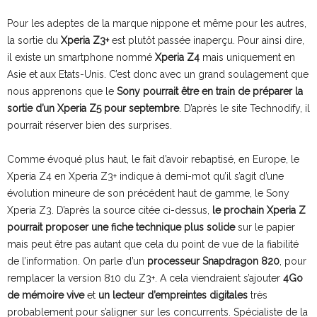
Pour les adeptes de la marque nippone et même pour les autres,
la sortie du
Xperia Z3+
est plutôt passée inaperçu. Pour ainsi dire,
il existe un smartphone nommé
Xperia Z4
mais uniquement en
Asie et aux Etats-Unis. C’est donc avec un grand soulagement que
nous apprenons que le
Sony pourrait être en train de préparer la
sortie d’un Xperia Z5 pour septembre
. D’après le site Technodify, il
pourrait réserver bien des surprises.
Comme évoqué plus haut, le fait d’avoir rebaptisé, en Europe, le
Xperia Z4 en Xperia Z3+ indique à demi-mot qu’il s’agit d’une
évolution mineure de son précédent haut de gamme, le Sony
Xperia Z3. D’après la source citée ci-dessus,
le prochain Xperia Z
pourrait proposer une fiche technique plus solide
sur le papier
mais peut être pas autant que cela du point de vue de la fiabilité
de l’information. On parle d’un
processeur Snapdragon 820
, pour
remplacer la version 810 du Z3+. A cela viendraient s’ajouter
4Go
de mémoire vive
et
un lecteur d’empreintes digitales
très
probablement pour s’aligner sur les concurrents. Spécialiste de la