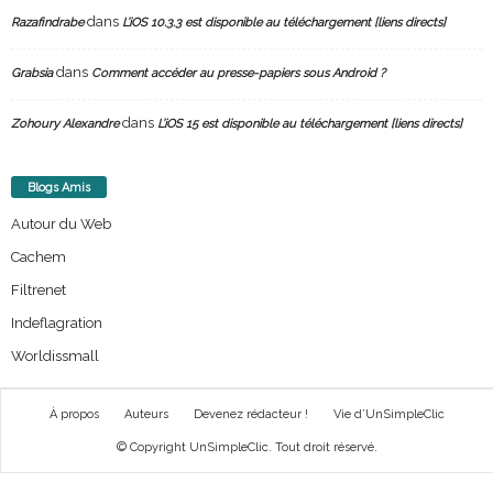
dans
Razafindrabe
L’iOS 10.3.3 est disponible au téléchargement [liens directs]
dans
Grabsia
Comment accéder au presse-papiers sous Android ?
dans
Zohoury Alexandre
L’iOS 15 est disponible au téléchargement [liens directs]
Blogs Amis
Autour du Web
Cachem
Filtrenet
Indeflagration
Worldissmall
À propos
Auteurs
Devenez rédacteur !
Vie d’UnSimpleClic
© Copyright UnSimpleClic. Tout droit réservé.