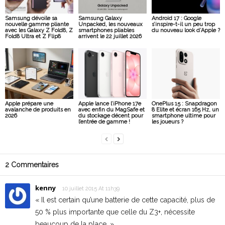
Samsung dévoile sa
Samsung Galaxy
Android 17 : Google
nouvelle gamme pliante
Unpacked, les nouveaux
s’inspire-t-il un peu trop
avec les Galaxy Z Fold8, Z
smartphones pliables
du nouveau look d’Apple ?
Fold8 Ultra et Z Flip8
arrivent le 22 juillet 2026
Apple prépare une
Apple lance l’iPhone 17e
OnePlus 15 : Snapdragon
avalanche de produits en
avec enfin du MagSafe et
8 Elite et écran 165 Hz, un
2026
du stockage décent pour
smartphone ultime pour
l’entrée de gamme !
les joueurs ?
2 Commentaires
kenny
10 juillet 2015 At 11h39
« Il est certain qu’une batterie de cette capacité, plus de
50 % plus importante que celle du Z3+, nécessite
beaucoup de la place. »