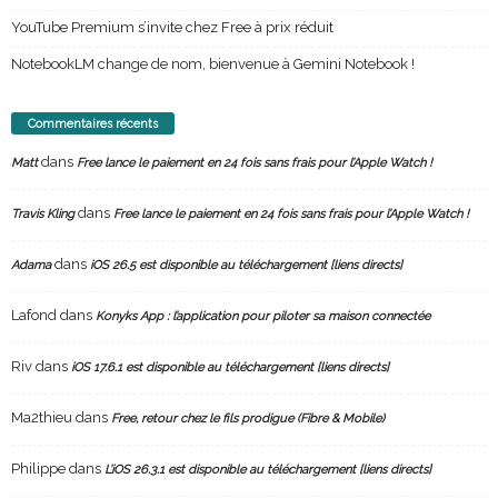
YouTube Premium s’invite chez Free à prix réduit
NotebookLM change de nom, bienvenue à Gemini Notebook !
Commentaires récents
dans
Matt
Free lance le paiement en 24 fois sans frais pour l’Apple Watch !
dans
Travis Kling
Free lance le paiement en 24 fois sans frais pour l’Apple Watch !
dans
Adama
iOS 26.5 est disponible au téléchargement [liens directs]
Lafond
dans
Konyks App : l’application pour piloter sa maison connectée
Riv
dans
iOS 17.6.1 est disponible au téléchargement [liens directs]
Ma2thieu
dans
Free, retour chez le fils prodigue (Fibre & Mobile)
Philippe
dans
L’iOS 26.3.1 est disponible au téléchargement [liens directs]