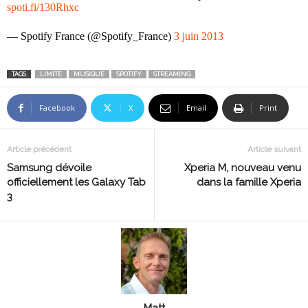
spoti.fi/130Rhxc
— Spotify France (@Spotify_France)
3 juin 2013
TAGS
LIMITE
MUSIQUE
SPOTIFY
STREAMING
Facebook
X
Email
Print
Article précédent
Article suivant
Samsung dévoile
Xperia M, nouveau venu
officiellement les Galaxy Tab
dans la famille Xperia
3
Matt