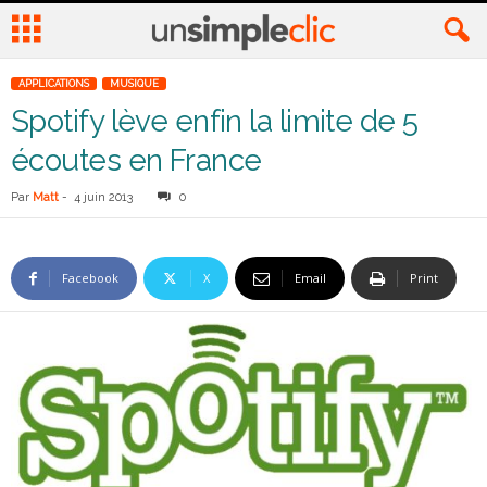
APPLICATIONS
MUSIQUE
Spotify lève enfin la limite de 5
écoutes en France
Par
Matt
-
4 juin 2013
0
Facebook
X
Email
Print