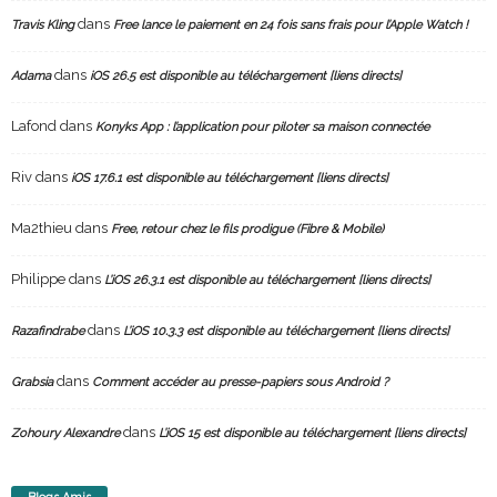
dans
Travis Kling
Free lance le paiement en 24 fois sans frais pour l’Apple Watch !
dans
Adama
iOS 26.5 est disponible au téléchargement [liens directs]
Lafond
dans
Konyks App : l’application pour piloter sa maison connectée
Riv
dans
iOS 17.6.1 est disponible au téléchargement [liens directs]
Ma2thieu
dans
Free, retour chez le fils prodigue (Fibre & Mobile)
Philippe
dans
L’iOS 26.3.1 est disponible au téléchargement [liens directs]
dans
Razafindrabe
L’iOS 10.3.3 est disponible au téléchargement [liens directs]
dans
Grabsia
Comment accéder au presse-papiers sous Android ?
dans
Zohoury Alexandre
L’iOS 15 est disponible au téléchargement [liens directs]