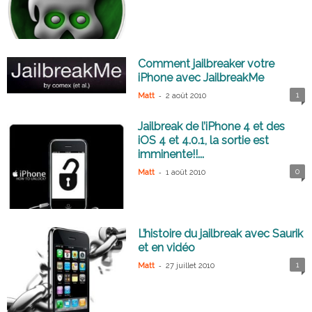
Comment jailbreaker votre
iPhone avec JailbreakMe
-
1
Matt
2 août 2010
Jailbreak de l’iPhone 4 et des
iOS 4 et 4.0.1, la sortie est
imminente!!...
-
0
Matt
1 août 2010
L’histoire du jailbreak avec Saurik
et en vidéo
-
1
Matt
27 juillet 2010