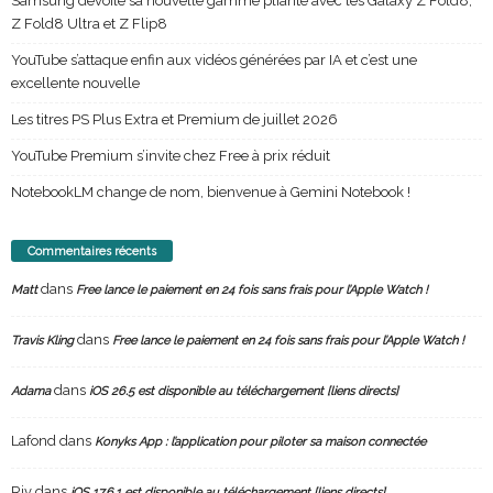
Samsung dévoile sa nouvelle gamme pliante avec les Galaxy Z Fold8,
Z Fold8 Ultra et Z Flip8
YouTube s’attaque enfin aux vidéos générées par IA et c’est une
excellente nouvelle
Les titres PS Plus Extra et Premium de juillet 2026
YouTube Premium s’invite chez Free à prix réduit
NotebookLM change de nom, bienvenue à Gemini Notebook !
Commentaires récents
dans
Matt
Free lance le paiement en 24 fois sans frais pour l’Apple Watch !
dans
Travis Kling
Free lance le paiement en 24 fois sans frais pour l’Apple Watch !
dans
Adama
iOS 26.5 est disponible au téléchargement [liens directs]
Lafond
dans
Konyks App : l’application pour piloter sa maison connectée
Riv
dans
iOS 17.6.1 est disponible au téléchargement [liens directs]