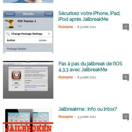
Sécurisez votre iPhone, iPad,
iPod après JailbreakMe
-
0
Rodolphe
6 juillet 2011
Pas à pas du jailbreak de l’iOS
4.3.3 avec JailbreakMe
-
8
Rodolphe
6 juillet 2011
Jailbreakme : info ou intox?
-
0
Rodolphe
5 juillet 2011