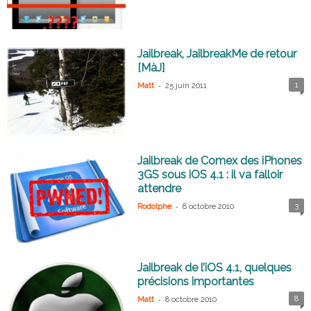
Jailbreak, JailbreakMe de retour
[MàJ]
-
1
Matt
25 juin 2011
Jailbreak de Comex des iPhones
3GS sous iOS 4.1 : il va falloir
attendre
-
3
Rodolphe
8 octobre 2010
Jailbreak de l’iOS 4.1, quelques
précisions importantes
-
8
Matt
8 octobre 2010