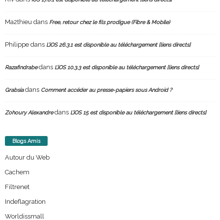
Ma2thieu
dans
Free, retour chez le fils prodigue (Fibre & Mobile)
Philippe
dans
L’iOS 26.3.1 est disponible au téléchargement [liens directs]
dans
Razafindrabe
L’iOS 10.3.3 est disponible au téléchargement [liens directs]
dans
Grabsia
Comment accéder au presse-papiers sous Android ?
dans
Zohoury Alexandre
L’iOS 15 est disponible au téléchargement [liens directs]
Blogs Amis
Autour du Web
Cachem
Filtrenet
Indeflagration
Worldissmall