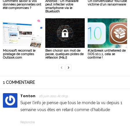
Comment savoir si vos
Android : Un malware
Un convertisseur YouTube
données personnelles ont
peut infecter votre
victime d’un ransomware
été compromises ?
smartphone via le
Bluetooth
Microsoft reconnait le
Bien choisir son mot de
#Jailbreak unthetered de
piratage de comptes
passe, quelques pistes de
l’iOS 10.1.1, cela se
Outlook.com
réflexion [MàJ]
confirme !
1 COMMENTAIRE
Tonton
26 juin 2011 At 0h31
Super l’info je pense que tous le monde la vu depuis 1
semaine vous êtes en retard comme d’habitude
Répondre