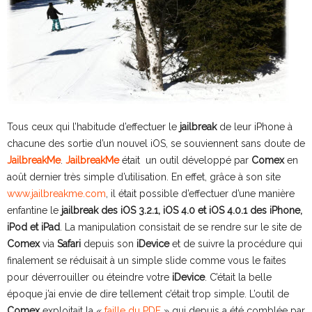
Tous ceux qui l’habitude d’effectuer le
jailbreak
de leur iPhone à
chacune des sortie d’un nouvel iOS, se souviennent sans doute de
JailbreakMe
.
JailbreakMe
était un outil développé par
Comex
en
août dernier très simple d’utilisation. En effet, grâce à son site
www.jailbreakme.com
, il était possible d’effectuer d’une manière
enfantine le
jailbreak des iOS 3.2.1, iOS 4.0 et iOS 4.0.1 des iPhone,
iPod et iPad
. La manipulation consistait de se rendre sur le site de
Comex
via
Safari
depuis son
iDevice
et de suivre la procédure qui
finalement se réduisait à un simple slide comme vous le faites
pour déverrouiller ou éteindre votre
iDevice
. C’était la belle
époque j’ai envie de dire tellement c’était trop simple. L’outil de
Comex
exploitait la «
faille du PDF
» qui depuis a été comblée par