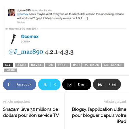
TAGS
COMEX
IDEVICE
IPAD
IPHONE
IPOD
JAILBREAK
JAILBREAKME
SAFARI
Facebook
X
Email
Print
Article précédent
Article suivant
Shazam lève 32 millions de
Blogsy, l’application ultime
dollars pour son service TV
pour bloguer depuis votre
iPad