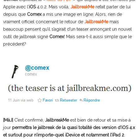
Apple avec l’
iOS
4.0.2. Mais voilà,
JailbreakMe
refait parler de lui
depuis que
Comex
a mis une image en ligne. Alors, rien de
vraiment officiel concernant le retour de
JailbreakMe
mais
beaucoup pensent qu’il s’agirait d’un teaser annonçant un nouvel
outil de jailbreak signé
Comex
! Mais sera-t-il aussi simple que le
précédent?
[MàJ]
C’est confirmé,
JailbreakMe
est bien de retour et sa mise à
jour
permettra le jailbreak de la quasi totalité des version d’iOS 4.x
et surtout pour n’importe-quel iDevice et notamment l’iPad 2
.