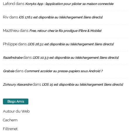
Lafond
dans
Konyks App : l’application pour piloter sa maison connectée
Riv
dans
iOS 17.6.1 est disponible au téléchargement [liens directs]
Ma2thieu
dans
Free, retour chez le fils prodigue (Fibre & Mobile)
Philippe
dans
L’iOS 26.3.1 est disponible au téléchargement [liens directs]
dans
Razafindrabe
L’iOS 10.3.3 est disponible au téléchargement [liens directs]
dans
Grabsia
Comment accéder au presse-papiers sous Android ?
dans
Zohoury Alexandre
L’iOS 15 est disponible au téléchargement [liens directs]
Blogs Amis
Autour du Web
Cachem
Filtrenet