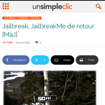
JAILBREAK / PIRATAGE / HACKING
Jailbreak, JailbreakMe de retour
[MàJ]
Par
Matt
-
25 juin 2011
1
Facebook
X
Email
Print