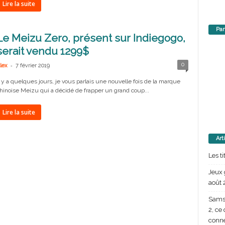
Lire la suite
Par
Le Meizu Zero, présent sur Indiegogo,
serait vendu 1299$
-
0
lex
7 février 2019
l y a quelques jours, je vous parlais une nouvelle fois de la marque
hinoise Meizu qui a décidé de frapper un grand coup...
Lire la suite
Art
Les t
Jeux 
août 
Samsu
2, ce
conn