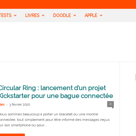
TESTS
LIVRES
DOODLE
APPLE
Circular Ring : lancement d’un projet
Kickstarter pour une bague connectée
-
0
lex
3 février 2020
ous sommes beaucoup à porter un bracelet ou une montre
onnectée, tout simplement pour être informé des messages reçus
ur son smartphone ou pour...