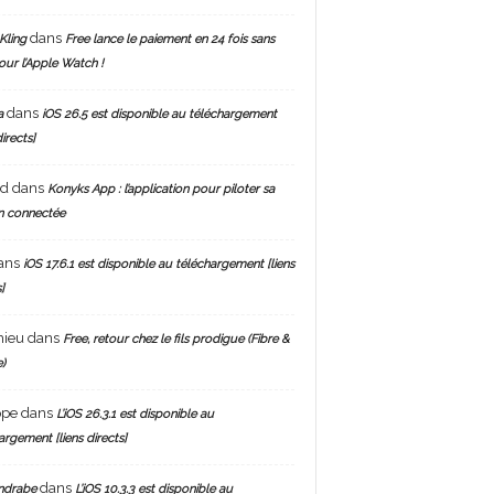
dans
Kling
Free lance le paiement en 24 fois sans
pour l’Apple Watch !
dans
a
iOS 26.5 est disponible au téléchargement
directs]
nd
dans
Konyks App : l’application pour piloter sa
n connectée
ans
iOS 17.6.1 est disponible au téléchargement [liens
]
hieu
dans
Free, retour chez le fils prodigue (Fibre &
)
ppe
dans
L’iOS 26.3.1 est disponible au
argement [liens directs]
dans
ndrabe
L’iOS 10.3.3 est disponible au