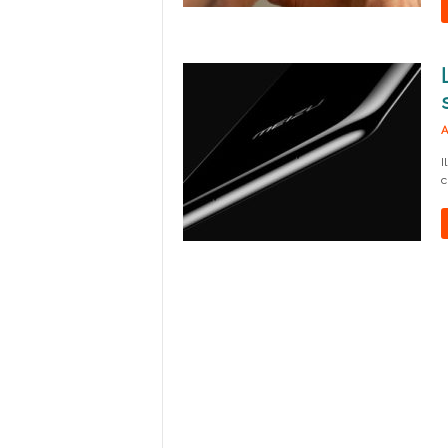
A
I
c