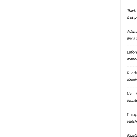
Travis 
frais 
Adam
[liens 
Lafo
maiso
Riv
d
directs
Ma2t
Mobile
Phili
téléch
Razafi