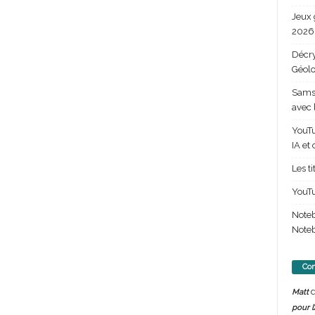
Jeux 
2026 
Décry
Géolo
Samsu
avec 
YouTu
IA et
Les t
YouTu
Note
Noteb
Com
d
Matt
pour l