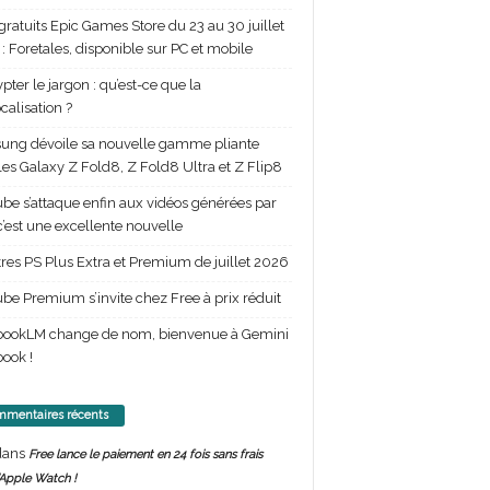
gratuits Epic Games Store du 23 au 30 juillet
: Foretales, disponible sur PC et mobile
pter le jargon : qu’est-ce que la
calisation ?
ng dévoile sa nouvelle gamme pliante
les Galaxy Z Fold8, Z Fold8 Ultra et Z Flip8
be s’attaque enfin aux vidéos générées par
 c’est une excellente nouvelle
itres PS Plus Extra et Premium de juillet 2026
be Premium s’invite chez Free à prix réduit
bookLM change de nom, bienvenue à Gemini
ook !
mentaires récents
ans
Free lance le paiement en 24 fois sans frais
’Apple Watch !