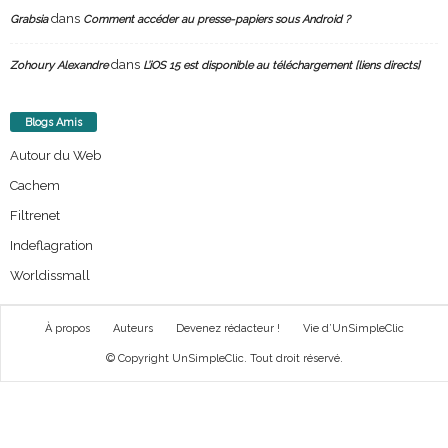
dans
Grabsia
Comment accéder au presse-papiers sous Android ?
dans
Zohoury Alexandre
L’iOS 15 est disponible au téléchargement [liens directs]
Blogs Amis
Autour du Web
Cachem
Filtrenet
Indeflagration
Worldissmall
À propos
Auteurs
Devenez rédacteur !
Vie d’UnSimpleClic
© Copyright UnSimpleClic. Tout droit réservé.