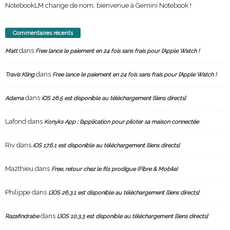
NotebookLM change de nom, bienvenue à Gemini Notebook !
Commentaires récents
dans
Matt
Free lance le paiement en 24 fois sans frais pour l’Apple Watch !
dans
Travis Kling
Free lance le paiement en 24 fois sans frais pour l’Apple Watch !
dans
Adama
iOS 26.5 est disponible au téléchargement [liens directs]
Lafond
dans
Konyks App : l’application pour piloter sa maison connectée
Riv
dans
iOS 17.6.1 est disponible au téléchargement [liens directs]
Ma2thieu
dans
Free, retour chez le fils prodigue (Fibre & Mobile)
Philippe
dans
L’iOS 26.3.1 est disponible au téléchargement [liens directs]
dans
Razafindrabe
L’iOS 10.3.3 est disponible au téléchargement [liens directs]