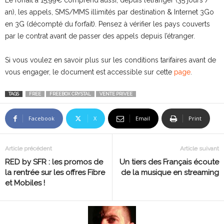
Le forfait à 15,99€ comprend aussi, depuis l’étranger (35 jours /
an), les appels, SMS/MMS illimités par destination & Internet 3Go
en 3G (décompté du forfait). Pensez à vérifier les pays couverts
par le contrat avant de passer des appels depuis l’étranger.
Si vous voulez en savoir plus sur les conditions tarifaires avant de
vous engager, le document est accessible sur cette
page
.
TAGS
FREE
FREEBOX CRYSTAL
VENTE PRIVEE
Facebook
X
Email
Print
Article précédent
Article suivant
RED by SFR : les promos de
Un tiers des Français écoute
la rentrée sur les offres Fibre
de la musique en streaming
et Mobiles !