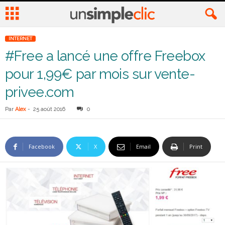
INTERNET
#Free a lancé une offre Freebox
pour 1,99€ par mois sur vente-
privee.com
Par
Alex
-
25 août 2016
0
Facebook
X
Email
Print