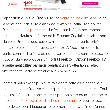
L’apparition du visuel
Free
sur le site
vente-privee.com
la veille de
la vente a tout de suite enflammé le web et il fallait s’en douter.
Dans mon
article précéden
t, il m’avait semblé deviner, comme
beaucoup d’autres, la forme de la
Freebox Crystal
et j’avais raison
: la vente Free qui s’est ouverte hier soir à 19h sur vente-privée
concerne bien un forfait avec cette box. A l’occasion de cette
vente, comme il l’a fait à de nombreuses reprises dans le passé, le
trublion du web propose
un Forfait Freebox + Option Freebox TV
à seulement 1,99€ par mois pendant un an
. Attention à réfléchir
vite car cette vente se terminera le 30/08 à 6h.
Même si nous avons plusieurs fois décrit cette offre désormais
bien connue de Free, voici quelques détails sur son contenu. Tout
ceci est à étudier de près car cela peut valoir le coup. Je rappelle
que
la dernière opération datait du mois de juin
. Si vous passez à
côté de celle-ci, il faudra probablement attendre la fin de l’année