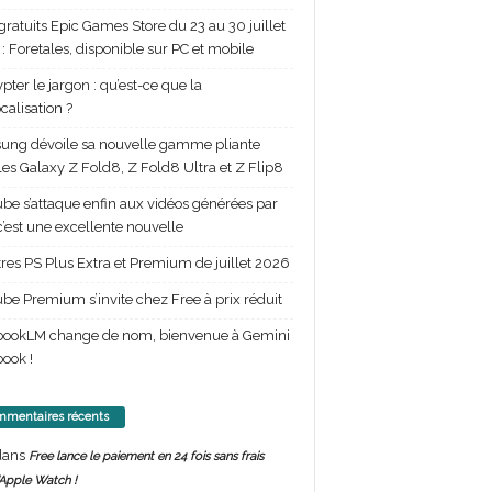
gratuits Epic Games Store du 23 au 30 juillet
: Foretales, disponible sur PC et mobile
pter le jargon : qu’est-ce que la
calisation ?
ng dévoile sa nouvelle gamme pliante
les Galaxy Z Fold8, Z Fold8 Ultra et Z Flip8
be s’attaque enfin aux vidéos générées par
 c’est une excellente nouvelle
itres PS Plus Extra et Premium de juillet 2026
be Premium s’invite chez Free à prix réduit
bookLM change de nom, bienvenue à Gemini
ook !
mentaires récents
ans
Free lance le paiement en 24 fois sans frais
’Apple Watch !