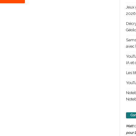
Jeux 
2026 
Décry
Géolo
Samsu
avec 
YouTu
IA et
Les t
YouTu
Note
Noteb
Com
d
Matt
pour l