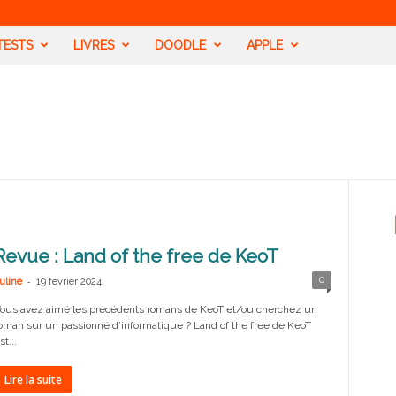
TESTS
LIVRES
DOODLE
APPLE
Revue : Land of the free de KeoT
-
0
uline
19 février 2024
ous avez aimé les précédents romans de KeoT et/ou cherchez un
oman sur un passionné d’informatique ? Land of the free de KeoT
st...
Lire la suite