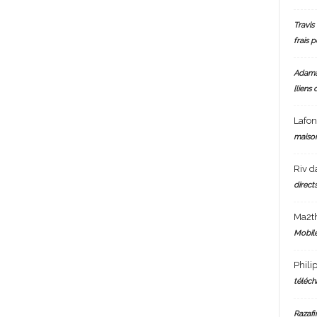
Travis 
frais 
Adam
[liens 
Lafo
maiso
Riv
d
directs
Ma2t
Mobile
Phili
téléch
Razafi