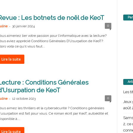
Revue : Les botnets de noël de KeoT
Par
-
0
uline
30 janvier 2024
ous aimeriez lier votre passion pour l’informatique avec la lecture?
ous aviez apprécié Conditions Générales D’Usurpation de KeoT?
lors voilà ce qu’il vous faut...
Lire la suite
Lecture : Conditions Générales
Art
d’Usurpation de KeoT
Les t
-
0
uline
12 octobre 2023
Jeux 
août 
ous aimez les thrillers et la cybersécurité ? Conditions générales
’usurpation est fait pour vous. Ce roman écrit par KeoT, autoédité et
Samsu
isponible à...
2, ce
conn
Lire la suite