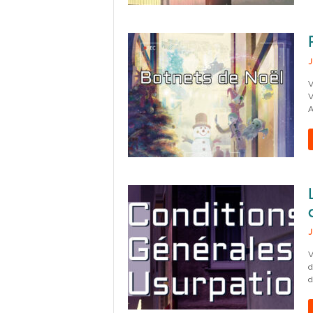
J
V
V
A
J
V
d
d