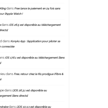
dans
Kling
Free lance le paiement en 24 fois sans
pour l’Apple Watch !
dans
a
iOS 26.5 est disponible au téléchargement
directs]
nd
dans
Konyks App : l’application pour piloter sa
n connectée
ans
iOS 17.6.1 est disponible au téléchargement [liens
]
hieu
dans
Free, retour chez le fils prodigue (Fibre &
)
ppe
dans
L’iOS 26.3.1 est disponible au
argement [liens directs]
dans
ndrabe
L’iOS 10.3.3 est disponible au