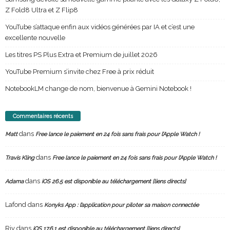
Z Fold8 Ultra et Z Flip8
YouTube s’attaque enfin aux vidéos générées par IA et c’est une
excellente nouvelle
Les titres PS Plus Extra et Premium de juillet 2026
YouTube Premium s’invite chez Free à prix réduit
NotebookLM change de nom, bienvenue à Gemini Notebook !
Commentaires récents
dans
Matt
Free lance le paiement en 24 fois sans frais pour l’Apple Watch !
dans
Travis Kling
Free lance le paiement en 24 fois sans frais pour l’Apple Watch !
dans
Adama
iOS 26.5 est disponible au téléchargement [liens directs]
Lafond
dans
Konyks App : l’application pour piloter sa maison connectée
Riv
dans
iOS 17.6.1 est disponible au téléchargement [liens directs]