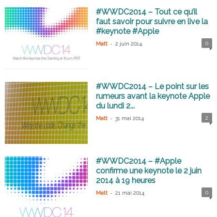
#WWDC2014 – Tout ce qu’il
faut savoir pour suivre en live la
#keynote #Apple
-
0
Matt
2 juin 2014
#WWDC2014 – Le point sur les
rumeurs avant la keynote Apple
du lundi 2...
-
2
Matt
31 mai 2014
#WWDC2014 – #Apple
confirme une keynote le 2 juin
2014 à 19 heures
-
0
Matt
21 mai 2014