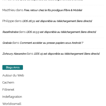
Ma2thieu
dans
Free, retour chez le fils prodigue (Fibre & Mobile)
Philippe
dans
L’iOS 26.3.1 est disponible au téléchargement [liens directs]
dans
Razafindrabe
L’iOS 10.3.3 est disponible au téléchargement [liens directs]
dans
Grabsia
Comment accéder au presse-papiers sous Android ?
dans
Zohoury Alexandre
L’iOS 15 est disponible au téléchargement [liens directs]
Blogs Amis
Autour du Web
Cachem
Filtrenet
Indeflagration
Worldissmall