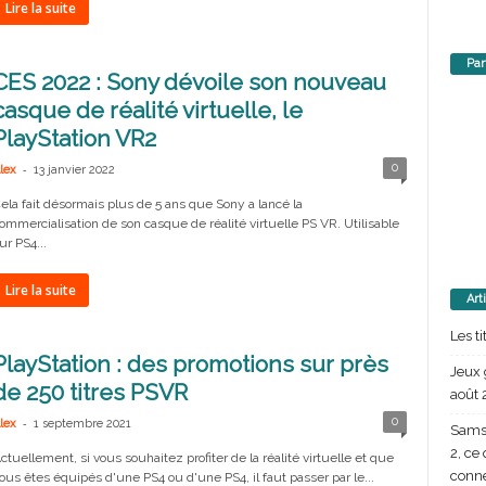
Lire la suite
Par
CES 2022 : Sony dévoile son nouveau
casque de réalité virtuelle, le
PlayStation VR2
-
0
lex
13 janvier 2022
ela fait désormais plus de 5 ans que Sony a lancé la
ommercialisation de son casque de réalité virtuelle PS VR. Utilisable
ur PS4...
Lire la suite
Art
Les t
PlayStation : des promotions sur près
Jeux 
de 250 titres PSVR
août 
-
0
lex
1 septembre 2021
Samsu
2, ce
ctuellement, si vous souhaitez profiter de la réalité virtuelle et que
conn
ous êtes équipés d'une PS4 ou d'une PS4, il faut passer par le...