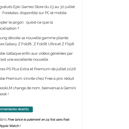
gratuits Epic Games Store du 23 au 30 juillet
: Foretales, disponible sur PC et mobile
pter le jargon : qu’est-ce que la
calisation ?
ng dévoile sa nouvelle gamme pliante
les Galaxy Z Fold8, Z Fold8 Ultra et Z Flip8
be s’attaque enfin aux vidéos générées par
 c’est une excellente nouvelle
itres PS Plus Extra et Premium de juillet 2026
be Premium s’invite chez Free à prix réduit
bookLM change de nom, bienvenue à Gemini
ook !
mentaires récents
ans
Free lance le paiement en 24 fois sans frais
’Apple Watch !