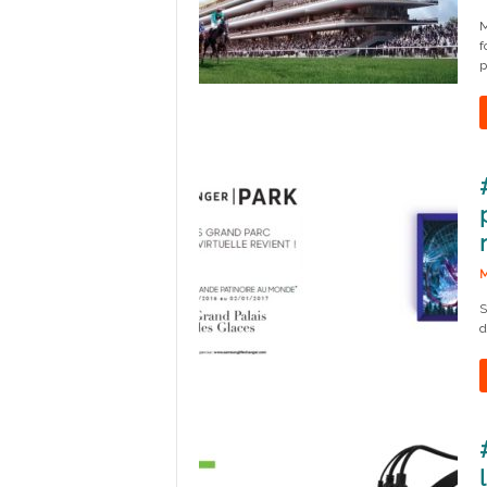
M
f
p
M
S
d