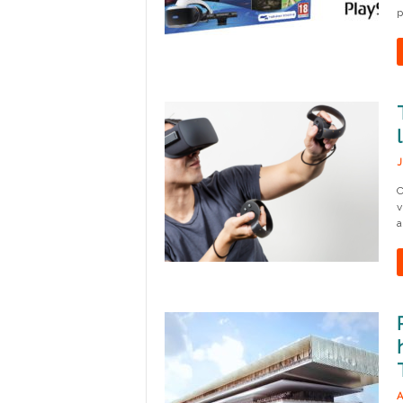
p
J
C
v
a
A