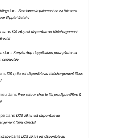
dans
Kling
Free lance le paiement en 24 fois sans
pour l’Apple Watch !
dans
a
iOS 26.5 est disponible au téléchargement
directs]
nd
dans
Konyks App : l’application pour piloter sa
n connectée
ans
iOS 17.6.1 est disponible au téléchargement [liens
]
hieu
dans
Free, retour chez le fils prodigue (Fibre &
)
ppe
dans
L’iOS 26.3.1 est disponible au
argement [liens directs]
dans
ndrabe
L’iOS 10.3.3 est disponible au