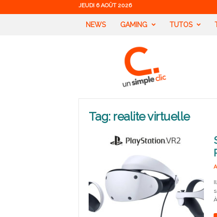
JEUDI 6 AOÛT 2026
NEWS
GAMING
TUTOS
U
n
S
i
m
p
l
Tag: realite virtuelle
e
C
l
i
c
A
I
s
À