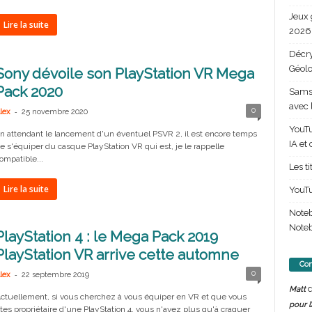
Jeux 
Lire la suite
2026 
Décry
Géolo
Sony dévoile son PlayStation VR Mega
Pack 2020
Samsu
avec 
-
0
lex
25 novembre 2020
YouTu
n attendant le lancement d'un éventuel PSVR 2, il est encore temps
IA et
e s'équiper du casque PlayStation VR qui est, je le rappelle
ompatible...
Les t
Lire la suite
YouTu
Note
Noteb
PlayStation 4 : le Mega Pack 2019
PlayStation VR arrive cette automne
Com
-
0
lex
22 septembre 2019
d
Matt
ctuellement, si vous cherchez à vous équiper en VR et que vous
pour l
tes propriétaire d'une PlayStation 4, vous n'avez plus qu'à craquer