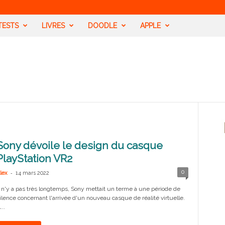
TESTS
LIVRES
DOODLE
APPLE
Sony dévoile le design du casque
PlayStation VR2
-
0
lex
14 mars 2022
l n'y a pas très longtemps, Sony mettait un terme à une période de
ilence concernant l'arrivée d'un nouveau casque de réalité virtuelle.
...