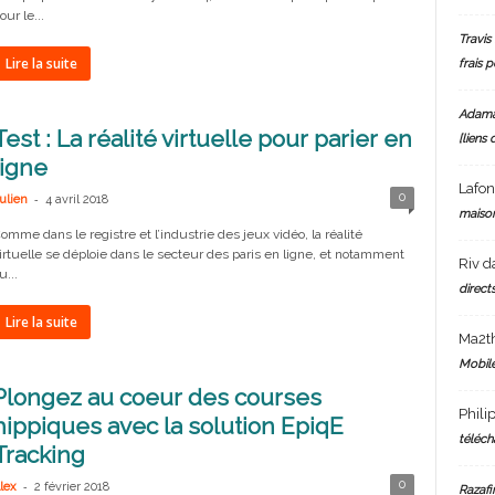
our le...
Travis 
Lire la suite
frais 
Adam
Test : La réalité virtuelle pour parier en
[liens 
ligne
Lafo
-
0
ulien
4 avril 2018
maiso
omme dans le registre et l’industrie des jeux vidéo, la réalité
irtuelle se déploie dans le secteur des paris en ligne, et notamment
Riv
d
u...
directs
Lire la suite
Ma2t
Mobile
Plongez au coeur des courses
Phili
hippiques avec la solution EpiqE
téléch
Tracking
-
0
lex
2 février 2018
Razafi