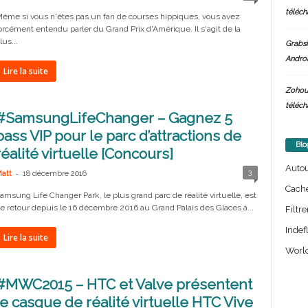
téléch
ême si vous n'êtes pas un fan de courses hippiques, vous avez
orcément entendu parler du Grand Prix d'Amérique. Il s'agit de la
lus...
Grabsi
Androi
Lire la suite
Zohou
téléch
#SamsungLifeChanger – Gagnez 5
pass VIP pour le parc d’attractions de
Blo
réalité virtuelle [Concours]
Auto
-
3
att
18 décembre 2016
Cach
amsung Life Changer Park, le plus grand parc de réalité virtuelle, est
e retour depuis le 16 décembre 2016 au Grand Palais des Glaces à...
Filtre
Indef
Lire la suite
World
#MWC2015 – HTC et Valve présentent
le casque de réalité virtuelle HTC Vive