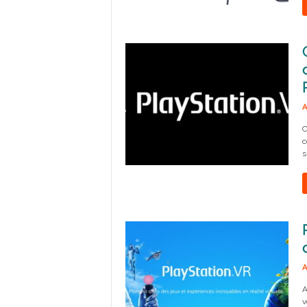
A
C
c
s
A
A
v