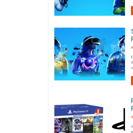
A
E
d
c
A
A
ê