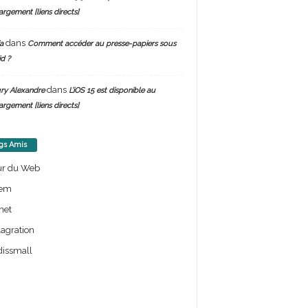
argement [liens directs]
dans
a
Comment accéder au presse-papiers sous
d ?
dans
ry Alexandre
L’iOS 15 est disponible au
argement [liens directs]
gs Amis
ur du Web
em
net
lagration
issmall