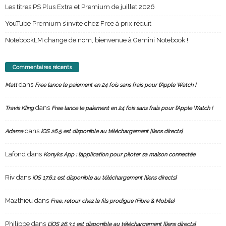
Les titres PS Plus Extra et Premium de juillet 2026
YouTube Premium s’invite chez Free à prix réduit
NotebookLM change de nom, bienvenue à Gemini Notebook !
Commentaires récents
dans
Matt
Free lance le paiement en 24 fois sans frais pour l’Apple Watch !
dans
Travis Kling
Free lance le paiement en 24 fois sans frais pour l’Apple Watch !
dans
Adama
iOS 26.5 est disponible au téléchargement [liens directs]
Lafond
dans
Konyks App : l’application pour piloter sa maison connectée
Riv
dans
iOS 17.6.1 est disponible au téléchargement [liens directs]
Ma2thieu
dans
Free, retour chez le fils prodigue (Fibre & Mobile)
Philippe
dans
L’iOS 26.3.1 est disponible au téléchargement [liens directs]