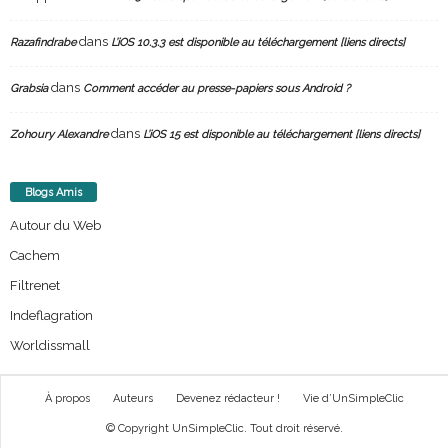
dans
Razafindrabe
L’iOS 10.3.3 est disponible au téléchargement [liens directs]
dans
Grabsia
Comment accéder au presse-papiers sous Android ?
dans
Zohoury Alexandre
L’iOS 15 est disponible au téléchargement [liens directs]
Blogs Amis
Autour du Web
Cachem
Filtrenet
Indeflagration
Worldissmall
À propos
Auteurs
Devenez rédacteur !
Vie d’UnSimpleClic
© Copyright UnSimpleClic. Tout droit réservé.