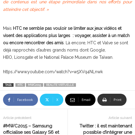
de contenus est une étape primordiale dans nos efforts pour
atteindre cet objectif. »
Mais
HTC ne semble pas vouloir se limiter aux jeux vidéos et
visent des applications plus larges : voyager, assister à un match
ou encore rencontrer des amis
. Là encore, HTC et Valve se sont
déjà rapprochés d’autres grands noms dont Google,
HBO, Lionsgate et le National Palace Museum de Taïwan.
https://www.youtube.com/watch?v=w5XVq4NLnwk
TAGS
HTC
MWC2015
REALITE VIRTUELLE
Facebook
X
Email
Print
Article précédent
Article suivant
#MWC2015 – Samsung
Twitter : il est maintenant
officialise ses Galaxy S6 et
possible d’intégrer une