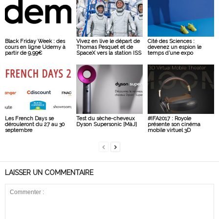
Black Friday Week : des
Vivez en live le départ de
Cité des Sciences :
cours en ligne Udemy à
Thomas Pesquet et de
devenez un espion le
partir de 9,99€
SpaceX vers la station ISS
temps d’une expo
Les French Days se
Test du sèche-cheveux
#IFA2017 : Royole
dérouleront du 27 au 30
Dyson Supersonic [MàJ]
présente son cinéma
septembre
mobile virtuel 3D
LAISSER UN COMMENTAIRE