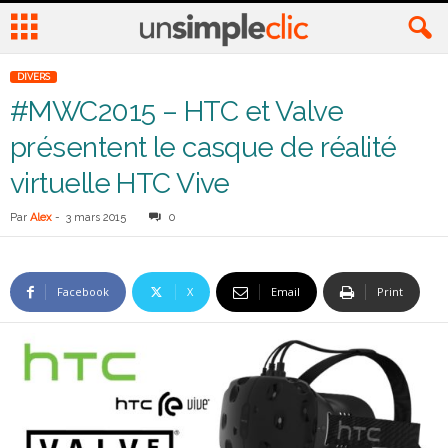
DIVERS
#MWC2015 – HTC et Valve
présentent le casque de réalité
virtuelle HTC Vive
Par
Alex
-
3 mars 2015
0
Facebook
X
Email
Print