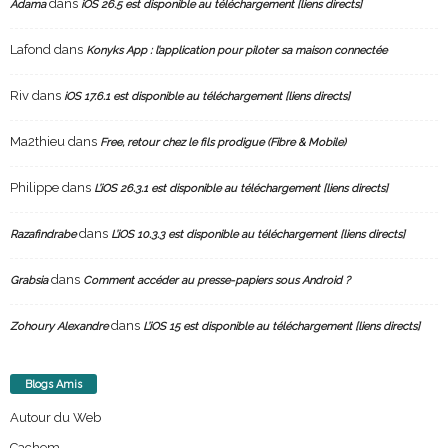
dans
Adama
iOS 26.5 est disponible au téléchargement [liens directs]
Lafond
dans
Konyks App : l’application pour piloter sa maison connectée
Riv
dans
iOS 17.6.1 est disponible au téléchargement [liens directs]
Ma2thieu
dans
Free, retour chez le fils prodigue (Fibre & Mobile)
Philippe
dans
L’iOS 26.3.1 est disponible au téléchargement [liens directs]
dans
Razafindrabe
L’iOS 10.3.3 est disponible au téléchargement [liens directs]
dans
Grabsia
Comment accéder au presse-papiers sous Android ?
dans
Zohoury Alexandre
L’iOS 15 est disponible au téléchargement [liens directs]
Blogs Amis
Autour du Web
Cachem