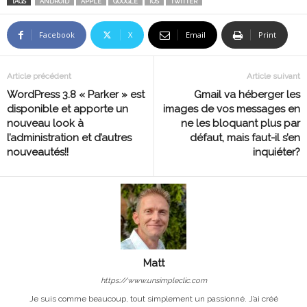
TAGS
ANDROID
APPLE
GOOGLE
IOS
TWITTER
Facebook
X
Email
Print
Article précédent
Article suivant
WordPress 3.8 « Parker » est
Gmail va héberger les
disponible et apporte un
images de vos messages en
nouveau look à
ne les bloquant plus par
l’administration et d’autres
défaut, mais faut-il s’en
nouveautés!!
inquiéter?
Matt
https://www.unsimpleclic.com
Je suis comme beaucoup, tout simplement un passionné. J’ai créé