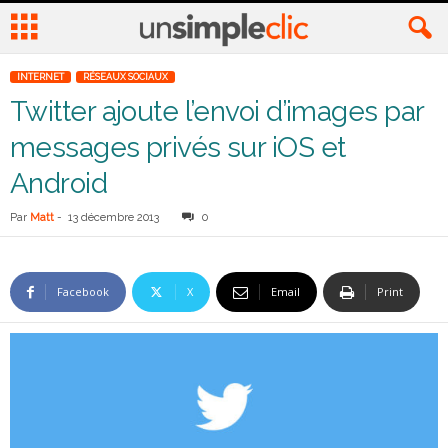
INTERNET
RÉSEAUX SOCIAUX
Twitter ajoute l’envoi d’images par
messages privés sur iOS et
Android
Par
Matt
-
13 décembre 2013
0
Facebook
X
Email
Print