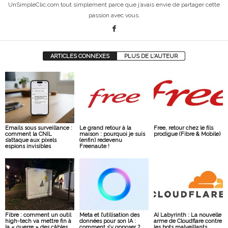
UnSimpleClic.com tout simplement parce que j’avais envie de partager cette
passion avec vous.
ARTICLES CONNEXES
PLUS DE L'AUTEUR
Emails sous surveillance :
Le grand retour à la
Free, retour chez le fils
comment la CNIL
maison : pourquoi je suis
prodigue (Fibre & Mobile)
s’attaque aux pixels
(enfin) redevenu
espions invisibles
Freenaute !
Fibre : comment un outil
Meta et l’utilisation des
AI Labyrinth : La nouvelle
high-tech va mettre fin à
données pour son IA :
arme de Cloudflare contre
la « guerre » des câbles
comment s’y opposer ?
les bots malveillants