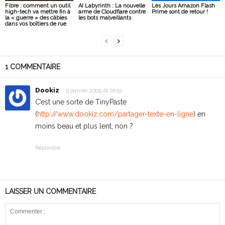
Fibre : comment un outil
AI Labyrinth : La nouvelle
Les Jours Amazon Flash
high-tech va mettre fin à
arme de Cloudflare contre
Prime sont de retour !
la « guerre » des câbles
les bots malveillants
dans vos boîtiers de rue
1 COMMENTAIRE
Dookiz
9 janvier 2009 At 0h52
C’est une sorte de TinyPaste
(
http://www.dookiz.com/partager-texte-en-ligne
) en
moins beau et plus lent, non ?
Répondre
LAISSER UN COMMENTAIRE