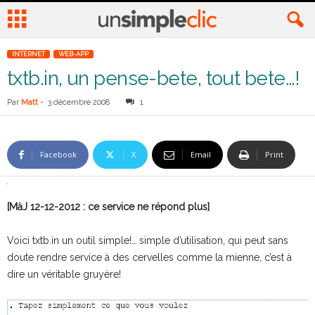
INTERNET
WEB-APP
txtb.in, un pense-bete, tout bete…!
Par
Matt
-
3 décembre 2008
1
Facebook
X
Email
Print
[MàJ 12-12-2012 : ce service ne répond plus]
Voici txtb.in un outil simple!… simple d’utilisation, qui peut sans
doute rendre service à des cervelles comme la mienne, c’est à
dire un véritable gruyère!