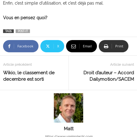
Enfin, c’est simple d’utilisation, et c’est déjà pas mal.
Vous en pensez quoi?
TAGS
POST-IT
Facebook
X
Email
Print
Article précédent
Article suivant
Wikio, le classement de
Droit d’auteur – Accord
decembre est sorti
Dailymotion/SACEM
Matt
https://www.unsimpleclic.com