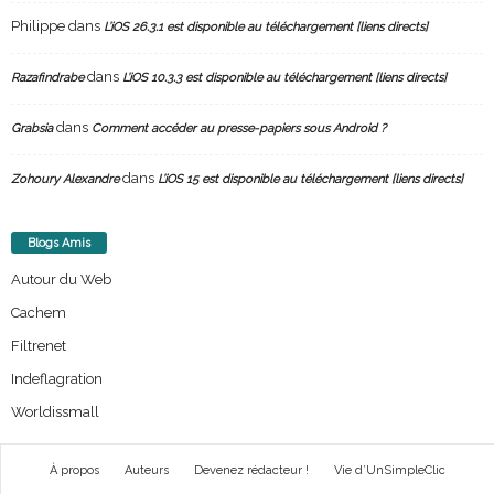
Philippe
dans
L’iOS 26.3.1 est disponible au téléchargement [liens directs]
dans
Razafindrabe
L’iOS 10.3.3 est disponible au téléchargement [liens directs]
dans
Grabsia
Comment accéder au presse-papiers sous Android ?
dans
Zohoury Alexandre
L’iOS 15 est disponible au téléchargement [liens directs]
Blogs Amis
Autour du Web
Cachem
Filtrenet
Indeflagration
Worldissmall
À propos
Auteurs
Devenez rédacteur !
Vie d’UnSimpleClic