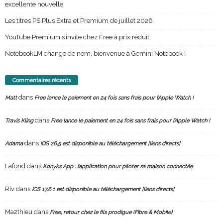
excellente nouvelle
Les titres PS Plus Extra et Premium de juillet 2026
YouTube Premium s’invite chez Free à prix réduit
NotebookLM change de nom, bienvenue à Gemini Notebook !
Commentaires récents
dans
Matt
Free lance le paiement en 24 fois sans frais pour l’Apple Watch !
dans
Travis Kling
Free lance le paiement en 24 fois sans frais pour l’Apple Watch !
dans
Adama
iOS 26.5 est disponible au téléchargement [liens directs]
Lafond
dans
Konyks App : l’application pour piloter sa maison connectée
Riv
dans
iOS 17.6.1 est disponible au téléchargement [liens directs]
Ma2thieu
dans
Free, retour chez le fils prodigue (Fibre & Mobile)