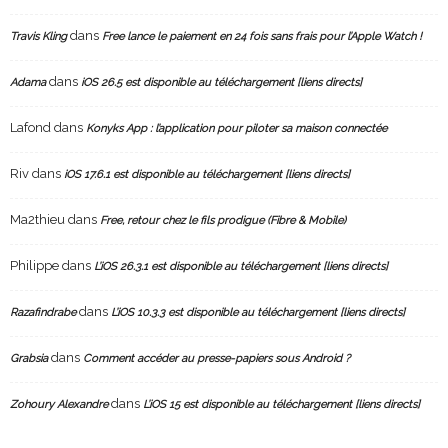
dans
Travis Kling
Free lance le paiement en 24 fois sans frais pour l’Apple Watch !
dans
Adama
iOS 26.5 est disponible au téléchargement [liens directs]
Lafond
dans
Konyks App : l’application pour piloter sa maison connectée
Riv
dans
iOS 17.6.1 est disponible au téléchargement [liens directs]
Ma2thieu
dans
Free, retour chez le fils prodigue (Fibre & Mobile)
Philippe
dans
L’iOS 26.3.1 est disponible au téléchargement [liens directs]
dans
Razafindrabe
L’iOS 10.3.3 est disponible au téléchargement [liens directs]
dans
Grabsia
Comment accéder au presse-papiers sous Android ?
dans
Zohoury Alexandre
L’iOS 15 est disponible au téléchargement [liens directs]