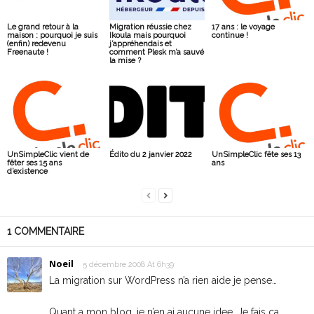
Le grand retour à la
Migration réussie chez
17 ans : le voyage
maison : pourquoi je suis
Ikoula mais pourquoi
continue !
(enfin) redevenu
j’appréhendais et
Freenaute !
comment Plesk m’a sauvé
la mise ?
UnSimpleClic vient de
Édito du 2 janvier 2022
UnSimpleClic fête ses 13
fêter ses 15 ans
ans
d’existence
1 COMMENTAIRE
Noeil
5 décembre 2008 At 6h39
La migration sur WordPress n’a rien aide je pense…
Quant a mon blog, je n’en ai aucune idee. Je fais ca