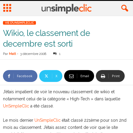
VIE D'UNSIMPLECLIC
Wikio, le classement de
decembre est sorti
Par
Matt
-
3 décembre 2008
1
Facebook
X
Email
Print
J’étais impatient de voir le nouveau classement de wikio et
notamment celui de la catégorie « High-Tech » dans laquelle
UnSimpleClic
a été classé.
Le mois dernier
UnSimpleClic
était classé 221ème pour son 2nd
mois au classement. J’étais assez content de voir que le site