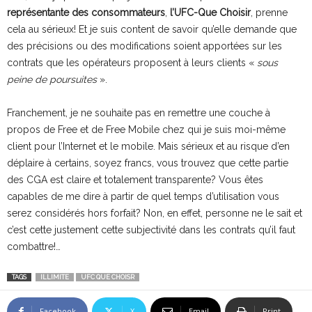
représentante des consommateurs
,
l’UFC-Que Choisir
, prenne
cela au sérieux! Et je suis content de savoir qu’elle demande que
des précisions ou des modifications soient apportées sur les
contrats que les opérateurs proposent à leurs clients «
sous
peine de poursuites
».
Franchement, je ne souhaite pas en remettre une couche à
propos de Free et de Free Mobile chez qui je suis moi-même
client pour l’Internet et le mobile. Mais sérieux et au risque d’en
déplaire à certains, soyez francs, vous trouvez que cette partie
des CGA est claire et totalement transparente? Vous êtes
capables de me dire à partir de quel temps d’utilisation vous
serez considérés hors forfait? Non, en effet, personne ne le sait et
c’est cette justement cette subjectivité dans les contrats qu’il faut
combattre!…
TAGS
ILLIMITE
UFC QUE CHOISR
Facebook
X
Email
Print