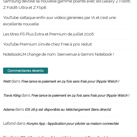
Samsung dévoile sa nouvelle gamme pliante avec les Galaxy Z Fold8,
Z Fold8 Ultra et Z Flip8
YouTube s’attaque enfin aux vidéos générées par IA et c’est une
excellente nouvelle
Les titres PS Plus Extra et Premium de juillet 2026
YouTube Premium s’invite chez Free à prix réduit
NotebookLM change de nom, bienvenue à Gemini Notebook !
Commentaires récents
dans
Matt
Free lance le paiement en 24 fois sans frais pour l’Apple Watch !
dans
Travis Kling
Free lance le paiement en 24 fois sans frais pour l’Apple Watch !
dans
Adama
iOS 26.5 est disponible au téléchargement [liens directs]
Lafond
dans
Konyks App : l’application pour piloter sa maison connectée