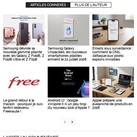
ARTICLES CONNEXES
PLUS DE L'AUTEUR
Samsung dévoile sa
Samsung Galaxy
Emails sous surveillance :
nouvelle gamme pliante
Unpacked, les nouveaux
comment la CNIL
avec les Galaxy Z Fold8, Z
smartphones pliables
s’attaque aux pixels
Fold8 Ultra et Z Flip8
arrivent le 22 juillet 2026
espions invisibles
Le grand retour à la
Android 17 : Google
Apple prépare une
maison : pourquoi je suis
s’inspire-t-il un peu trop
avalanche de produits en
(enfin) redevenu
du nouveau look d’Apple ?
2026
Freenaute !