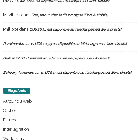
Riv
dans
iOS 17.6.1 est disponible au téléchargement [liens directs]
Ma2thieu
dans
Free, retour chez le fils prodigue (Fibre & Mobile)
Philippe
dans
L’iOS 26.3.1 est disponible au téléchargement [liens directs]
dans
Razafindrabe
L’iOS 10.3.3 est disponible au téléchargement [liens directs]
dans
Grabsia
Comment accéder au presse-papiers sous Android ?
dans
Zohoury Alexandre
L’iOS 15 est disponible au téléchargement [liens directs]
Blogs Amis
Autour du Web
Cachem
Filtrenet
Indeflagration
Worldissmall