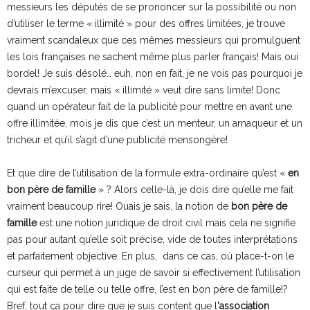
messieurs les députés de se prononcer sur la possibilité ou non
d’utiliser le terme « illimité » pour des offres limitées, je trouve
vraiment scandaleux que ces mêmes messieurs qui promulguent
les lois françaises ne sachent même plus parler français! Mais oui
bordel! Je suis désolé… euh, non en fait, je ne vois pas pourquoi je
devrais m’excuser, mais « illimité » veut dire sans limite! Donc
quand un opérateur fait de la publicité pour mettre en avant une
offre illimitée, mois je dis que c’est un menteur, un arnaqueur et un
tricheur et qu’il s’agit d’une publicité mensongère!
Et que dire de l’utilisation de la formule extra-ordinaire qu’est «
en
bon père de famille
» ? Alors celle-là, je dois dire qu’elle me fait
vraiment beaucoup rire! Ouais je sais, la notion de
bon père de
famille
est une notion juridique de droit civil mais cela ne signifie
pas pour autant qu’elle soit précise, vide de toutes interprétations
et parfaitement objective. En plus, dans ce cas, où place-t-on le
curseur qui permet à un juge de savoir si effectivement l’utilisation
qui est faite de telle ou telle offre, l’est en bon père de famille!?
Bref, tout ça pour dire que je suis content que l
‘association