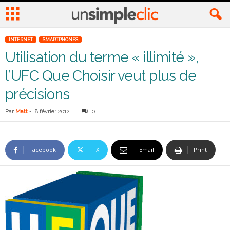
INTERNET
SMARTPHONES
Utilisation du terme « illimité »,
l’UFC Que Choisir veut plus de
précisions
Par
Matt
-
8 février 2012
0
Facebook
X
Email
Print