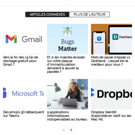
ARTICLES CONNEXES
PLUS DE L'AUTEUR
Vers la fin des 15 Go de
Et si les insectes écrasés
Mots de passe d’Apple vs.
stockage gratuit pour
sur votre plaque
Dashlane : Lequel est le
Gmail ?
d’immatriculation
meilleur pour vous ?
servaient à sauver la
planète ?
Des emojis 3D débarquent
5 applications
Dropbox bientôt
sur Teams
informatiques
disponible en natif sur les
indispensables au bureau
Mac M1