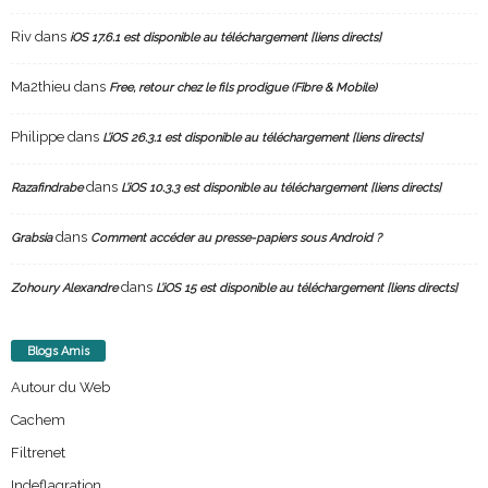
Riv
dans
iOS 17.6.1 est disponible au téléchargement [liens directs]
Ma2thieu
dans
Free, retour chez le fils prodigue (Fibre & Mobile)
Philippe
dans
L’iOS 26.3.1 est disponible au téléchargement [liens directs]
dans
Razafindrabe
L’iOS 10.3.3 est disponible au téléchargement [liens directs]
dans
Grabsia
Comment accéder au presse-papiers sous Android ?
dans
Zohoury Alexandre
L’iOS 15 est disponible au téléchargement [liens directs]
Blogs Amis
Autour du Web
Cachem
Filtrenet
Indeflagration