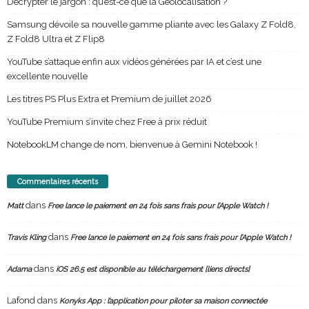
Décrypter le jargon : qu’est-ce que la Géolocalisation ?
Samsung dévoile sa nouvelle gamme pliante avec les Galaxy Z Fold8,
Z Fold8 Ultra et Z Flip8
YouTube s’attaque enfin aux vidéos générées par IA et c’est une
excellente nouvelle
Les titres PS Plus Extra et Premium de juillet 2026
YouTube Premium s’invite chez Free à prix réduit
NotebookLM change de nom, bienvenue à Gemini Notebook !
Commentaires récents
dans
Matt
Free lance le paiement en 24 fois sans frais pour l’Apple Watch !
dans
Travis Kling
Free lance le paiement en 24 fois sans frais pour l’Apple Watch !
dans
Adama
iOS 26.5 est disponible au téléchargement [liens directs]
Lafond
dans
Konyks App : l’application pour piloter sa maison connectée