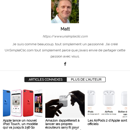
Matt
https://www.unsimpleclic.com
Je suis comme beaucoup, tout simplement un passionné. J’ai créé
UnSimpleClic.com tout simplement parce que j’avais envie de partager cette
passion avec vous.
ARTICLES CONNEXES
PLUS DE L'AUTEUR
Apple lance un nouvel
Amazon s’apprêterait à
Les AirPods 2 d’Apple sont
iPod Touch, un modèle
lancer ses propres
officiels
qui va jusqu’à 256 Go
écouteurs sans fil pour