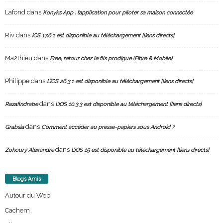
Lafond
dans
Konyks App : l’application pour piloter sa maison connectée
Riv
dans
iOS 17.6.1 est disponible au téléchargement [liens directs]
Ma2thieu
dans
Free, retour chez le fils prodigue (Fibre & Mobile)
Philippe
dans
L’iOS 26.3.1 est disponible au téléchargement [liens directs]
dans
Razafindrabe
L’iOS 10.3.3 est disponible au téléchargement [liens directs]
dans
Grabsia
Comment accéder au presse-papiers sous Android ?
dans
Zohoury Alexandre
L’iOS 15 est disponible au téléchargement [liens directs]
Blogs Amis
Autour du Web
Cachem