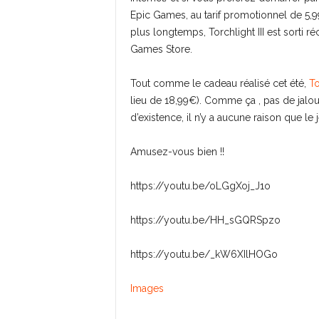
Epic Games, au tarif promotionnel de 5,99
plus longtemps, Torchlight III est sorti 
Games Store.
Tout comme le cadeau réalisé cet été,
To
lieu de 18,99€). Comme ça , pas de jalo
d’existence, il n’y a aucune raison que le
Amusez-vous bien !!
https://youtu.be/oLGgXoj_J1o
https://youtu.be/HH_sGQRSpzo
https://youtu.be/_kW6XIlHOGo
Images