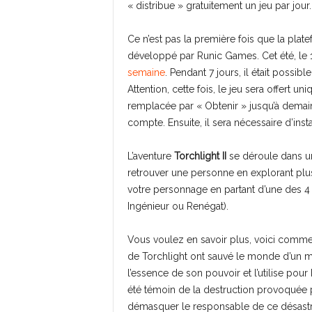
« distribue » gratuitement un jeu par jour
Ce n’est pas la première fois que la plat
développé par Runic Games. Cet été, le 16
semaine
. Pendant 7 jours, il était possib
Attention, cette fois, le jeu sera offert
remplacée par « Obtenir » jusqu’à demain 
compte. Ensuite, il sera nécessaire d’insta
L’aventure
Torchlight II
se déroule dans un
retrouver une personne en explorant plu
votre personnage en partant d’une des 4
Ingénieur ou Renégat).
Vous voulez en savoir plus, voici commen
de Torchlight ont sauvé le monde d’un m
l’essence de son pouvoir et l’utilise pour
été témoin de la destruction provoquée p
démasquer le responsable de ce désastre