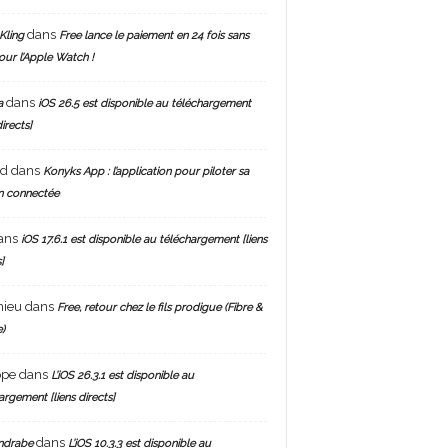
dans
Kling
Free lance le paiement en 24 fois sans
pour l’Apple Watch !
dans
a
iOS 26.5 est disponible au téléchargement
directs]
nd
dans
Konyks App : l’application pour piloter sa
n connectée
ans
iOS 17.6.1 est disponible au téléchargement [liens
]
hieu
dans
Free, retour chez le fils prodigue (Fibre &
)
ppe
dans
L’iOS 26.3.1 est disponible au
argement [liens directs]
dans
ndrabe
L’iOS 10.3.3 est disponible au