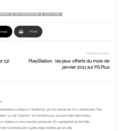
 GAMES
EPIC GAMES STORE
JEUX VIDEO
Email
Print
Article suivant
r 13)
PlayStation : les jeux offerts du mois de
janvier 2021 sur PS Plus
m
dinateurs depuis l'enfance, je n'ai cessé de m'y intéresser. Pas
eek" ou de "Gamer", je me tiens au courant des dernières
ux vidéos à mes heures perdues. En rejoignant la famille
ir l'éventail de sujets déjà traités par le site.