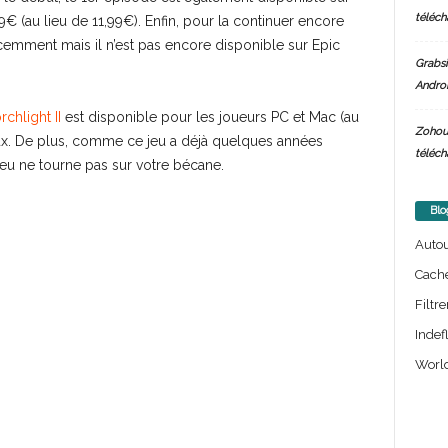
téléch
€ (au lieu de 11,99€). Enfin, pour la continuer encore
récemment mais il n’est pas encore disponible sur Epic
Grabsi
Androi
rchlight II
est disponible pour les joueurs PC et Mac (au
Zohou
ux. De plus, comme ce jeu a déjà quelques années
téléch
 jeu ne tourne pas sur votre bécane.
Blo
Auto
Cach
Filtre
Indef
World