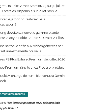
gratuits Epic Games Store du 23 au 30 juillet
: Foretales, disponible sur PC et mobile
pter le jargon : qu’est-ce que la
calisation ?
ng dévoile sa nouvelle gamme pliante
les Galaxy Z Fold8, Z Fold8 Ultra et Z Flip8
be s’attaque enfin aux vidéos générées par
 c’est une excellente nouvelle
itres PS Plus Extra et Premium de juillet 2026
be Premium s’invite chez Free à prix réduit
bookLM change de nom, bienvenue à Gemini
ook !
mentaires récents
ans
Free lance le paiement en 24 fois sans frais
’Apple Watch !