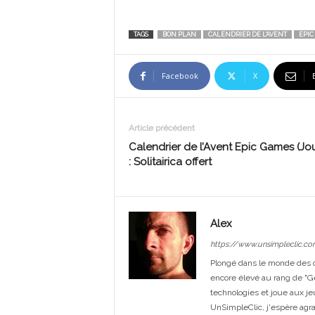
TAGS
BON PLAN
CALENDRIER DE L'AVENT
EPIC
Facebook
X
Article précédent
Calendrier de l’Avent Epic Games (Jou
: Solitairica offert
Alex
https://www.unsimpleclic.co
Plongé dans le monde des or
encore élevé au rang de "G
technologies et joue aux je
UnSimpleClic, j'espère agrand