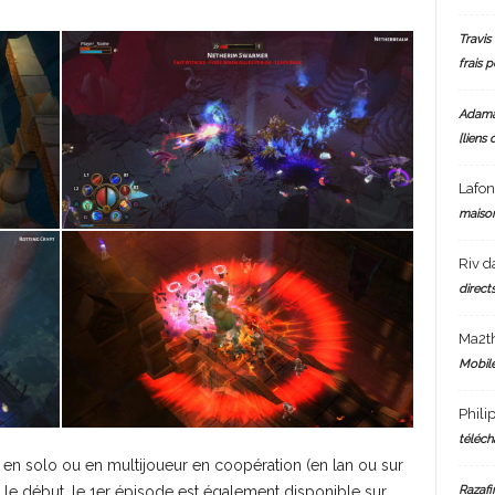
Travis 
frais 
Adam
[liens 
Lafo
maiso
Riv
d
directs
Ma2t
Mobile
Phili
téléch
en solo ou en multijoueur en coopération (en lan ou sur
Razafi
r le début, le 1er épisode est également disponible sur