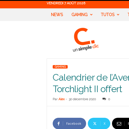
VENDREDI 7 AOÛT 2026
NEWS
GAMING
TUTOS
U
n
S
i
m
p
l
GAMING
e
Calendrier de l’Ave
C
l
Torchlight II offert
i
c
Par
Alex
-
30 décembre 2020
0
Facebook
X