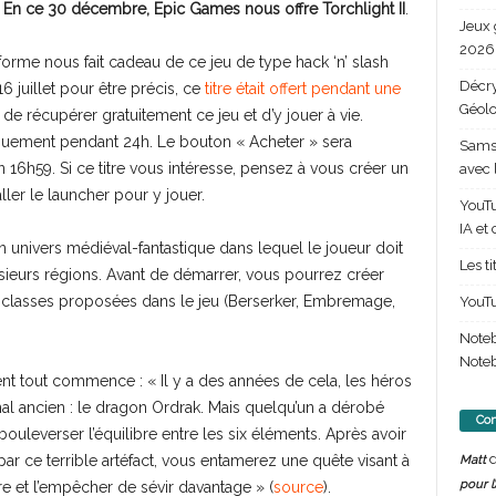
.
En ce 30 décembre, Epic Games nous offre Torchlight II
.
Jeux 
2026 
eforme nous fait cadeau de ce jeu de type hack ‘n’ slash
Décry
 juillet pour être précis, ce
titre était offert pendant une
Géolo
le de récupérer gratuitement ce jeu et d’y jouer à vie.
 uniquement pendant 24h. Le bouton « Acheter » sera
Samsu
16h59. Si ce titre vous intéresse, pensez à vous créer un
avec 
ller le launcher pour y jouer.
YouTu
IA et
 univers médiéval-fantastique dans lequel le joueur doit
Les t
sieurs régions. Avant de démarrer, vous pourrez créer
 classes proposées dans le jeu (Berserker, Embremage,
YouTu
Note
Noteb
t tout commence : « Il y a des années de cela, les héros
al ancien : le dragon Ordrak. Mais quelqu’un a dérobé
Com
 bouleverser l’équilibre entre les six éléments. Après avoir
d
ar ce terrible artéfact, vous entamerez une quête visant à
Matt
pour l
 et l’empêcher de sévir davantage » (
source
).