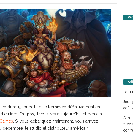
Par
Art
Les t
Jeux 
aura duré 15 jours. Elle se terminera définitivement en
août 
culière. En gros, il vous reste aujourd’hui et demain
Samsu
c Games
. Si vous débarquez maintenant, vous arrivez
2, ce
 17 décembre, le studio et distributeur américain
conn