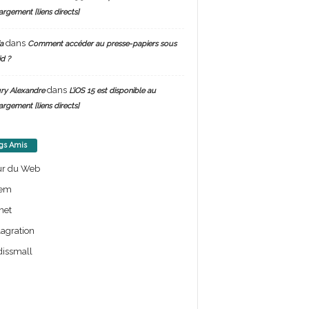
argement [liens directs]
dans
a
Comment accéder au presse-papiers sous
d ?
dans
ry Alexandre
L’iOS 15 est disponible au
argement [liens directs]
gs Amis
ur du Web
em
net
lagration
issmall