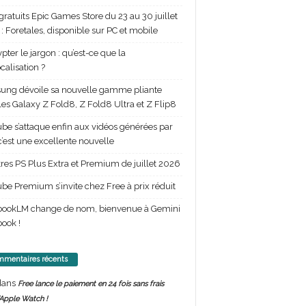
gratuits Epic Games Store du 23 au 30 juillet
: Foretales, disponible sur PC et mobile
pter le jargon : qu’est-ce que la
calisation ?
ng dévoile sa nouvelle gamme pliante
les Galaxy Z Fold8, Z Fold8 Ultra et Z Flip8
be s’attaque enfin aux vidéos générées par
 c’est une excellente nouvelle
itres PS Plus Extra et Premium de juillet 2026
be Premium s’invite chez Free à prix réduit
bookLM change de nom, bienvenue à Gemini
ook !
mentaires récents
ans
Free lance le paiement en 24 fois sans frais
’Apple Watch !