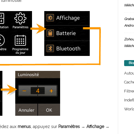
a luminosité.
téléch
Grabsi
Androi
Zohou
téléch
Blo
Auto
Cach
Filtre
Indef
World
cédez aux
menus
, appuyez sur
Paramètres
→
Affichage
→