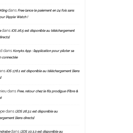
dans
Kling
Free lance le paiement en 24 fois sans
pour l’Apple Watch !
dans
a
iOS 26.5 est disponible au téléchargement
directs]
nd
dans
Konyks App : l’application pour piloter sa
n connectée
ans
iOS 17.6.1 est disponible au téléchargement [liens
]
hieu
dans
Free, retour chez le fils prodigue (Fibre &
)
ppe
dans
L’iOS 26.3.1 est disponible au
argement [liens directs]
dans
ndrabe
L’iOS 10.3.3 est disponible au