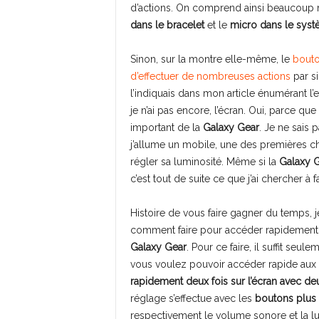
d’actions. On comprend ainsi beaucoup
dans le bracelet
et le
micro dans le syst
Sinon, sur la montre elle-même, le
bouto
d’effectuer de nombreuses actions
par s
l’indiquais dans mon article énumérant l
je n’ai pas encore, l’écran. Oui, parce qu
important de la
Galaxy Gear
. Je ne sais 
j’allume un mobile, une des premières ch
régler sa luminosité. Même si la
Galaxy 
c’est tout de suite ce que j’ai chercher à 
Histoire de vous faire gagner du temps, j
comment faire pour accéder rapidement a
Galaxy Gear
. Pour ce faire, il suffit seul
vous voulez pouvoir accéder rapide aux ré
rapidement deux fois sur l’écran avec de
réglage s’effectue avec les
boutons plus
respectivement le volume sonore et la lum