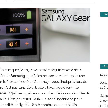
Par
Art
 quelques jours, je vous parle régulièrement de la
Les t
ctée de Samsung
, que j’ai en ma possession depuis une
r le fabricant coréen. Comme je vous l’indiquais lors de
Jeux 
re n’est pas sans défaut, elle a l’avantage d’ouvrir le
août 
Samsung
et ses ingénieurs ont cherché à nous simplifier la
Samsu
ille. C’est pourquoi il a fallu ruser d’ingéniosité pour
2, ce
ionnalités malgré le faible nombre de possibilités
conn