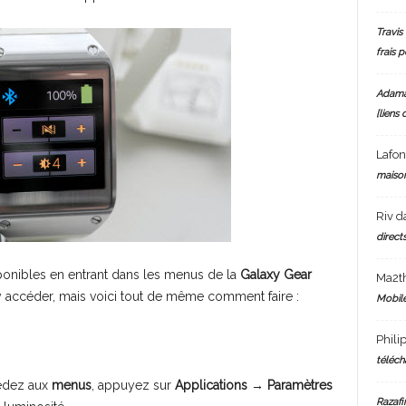
Travis 
frais 
Adam
[liens 
Lafo
maiso
Riv
d
directs
onibles en entrant dans les menus de la
Galaxy Gear
Ma2t
 accéder, mais voici tout de même comment faire :
Mobile
Phili
téléch
cédez aux
menus
, appuyez sur
Applications
→
Paramètres
Razafi