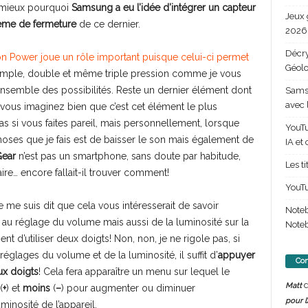
 mieux pourquoi
Samsung a eu l’idée d’intégrer un capteur
Jeux 
ème de fermeture
de ce dernier.
2026 
Décry
n Power joue un rôle important puisque celui-ci permet
Géolo
imple, double et même triple pression comme je vous
’ensemble des possibilités. Reste un dernier élément dont
Samsu
avec 
e vous imaginez bien que c’est cet élément le plus
pas si vous faites pareil, mais personnellement, lorsque
YouTu
oses que je fais est de baisser le son mais également de
IA et
Gear
n’est pas un smartphone, sans doute par habitude,
Les t
faire… encore fallait-il trouver comment!
YouTu
e me suis dit que cela vous intéresserait de savoir
Note
u réglage du volume mais aussi de la luminosité sur la
Noteb
ement d’utiliser deux doigts! Non, non, je ne rigole pas, si
glages du volume et de la luminosité, il suffit d’
appuyer
Com
ux doigts
! Cela fera apparaître un menu sur lequel le
d
Matt
(
+
) et
moins
(
–
) pour augmenter ou diminuer
pour l
inosité de l’appareil.