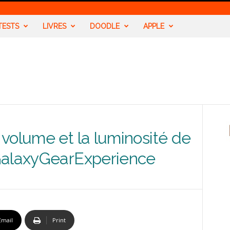
TESTS
LIVRES
DOODLE
APPLE
volume et la luminosité de
GalaxyGearExperience
Email
Print