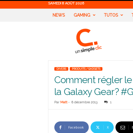
SAMEDI 8 AOÛT 2026
NEWS
GAMING
TUTOS
U
n
S
i
m
p
l
DIVERS
PRODUITS / GADGETS
e
Comment régler le 
C
l
la Galaxy Gear? #
i
c
Par
Matt
-
8 décembre 2013
1
Facebook
X