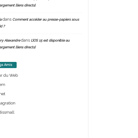
argement [liens directs]
dans
a
Comment accéder au presse-papiers sous
d ?
dans
ry Alexandre
L’iOS 15 est disponible au
argement [liens directs]
gs Amis
ur du Web
em
net
lagration
issmall