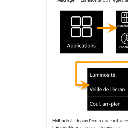
→
Affichage
→
Luminosité
, puis réglez l
Méthode 2
: depuis l’écran d’accueil, ac
Luminosité
, puis réglez la luminosité.