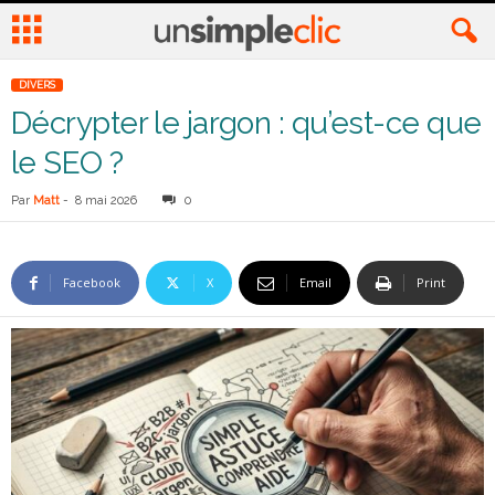
DIVERS
Décrypter le jargon : qu’est-ce que
le SEO ?
Par
Matt
-
8 mai 2026
0
Facebook
X
Email
Print