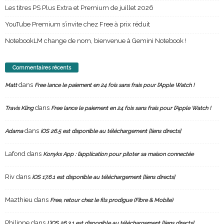
Les titres PS Plus Extra et Premium de juillet 2026
YouTube Premium s’invite chez Free à prix réduit
NotebookLM change de nom, bienvenue à Gemini Notebook !
Commentaires récents
dans
Matt
Free lance le paiement en 24 fois sans frais pour l’Apple Watch !
dans
Travis Kling
Free lance le paiement en 24 fois sans frais pour l’Apple Watch !
dans
Adama
iOS 26.5 est disponible au téléchargement [liens directs]
Lafond
dans
Konyks App : l’application pour piloter sa maison connectée
Riv
dans
iOS 17.6.1 est disponible au téléchargement [liens directs]
Ma2thieu
dans
Free, retour chez le fils prodigue (Fibre & Mobile)
Philippe
dans
L’iOS 26.3.1 est disponible au téléchargement [liens directs]