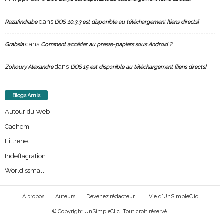
dans
Razafindrabe
L’iOS 10.3.3 est disponible au téléchargement [liens directs]
dans
Grabsia
Comment accéder au presse-papiers sous Android ?
dans
Zohoury Alexandre
L’iOS 15 est disponible au téléchargement [liens directs]
Blogs Amis
Autour du Web
Cachem
Filtrenet
Indeflagration
Worldissmall
À propos
Auteurs
Devenez rédacteur !
Vie d’UnSimpleClic
© Copyright UnSimpleClic. Tout droit réservé.