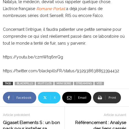
Natalya, le médecin, devrait vous rappeler quelque chose.
L’actrice française
Romane Portail
a déjà joué dans de
nombreuses séries dont Sense8, RIS ou encore Falco.
Concernant l’intrigue, il faudra patienter une petite semaine pour
comprendre ce qui s’est réellement passé dans ce laboratoire où
tout le monde a tenté de fuir, sans y parvenir.
https://youtu.be/czmWtq6nrQg
https://twitter.com/blackpillsFR/status/932938638853394432
TAGS
BLACKPILLS
HUIT CLOS
MINI SERIE
STREAMING
VOD
Facebook
X
Email
Print
Article précédent
Article suivant
Gigaset Elements S : un bon
Référencement : Analyse
pack pour installer sa
des liens cassés