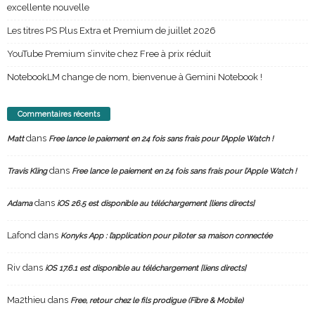
excellente nouvelle
Les titres PS Plus Extra et Premium de juillet 2026
YouTube Premium s’invite chez Free à prix réduit
NotebookLM change de nom, bienvenue à Gemini Notebook !
Commentaires récents
dans
Matt
Free lance le paiement en 24 fois sans frais pour l’Apple Watch !
dans
Travis Kling
Free lance le paiement en 24 fois sans frais pour l’Apple Watch !
dans
Adama
iOS 26.5 est disponible au téléchargement [liens directs]
Lafond
dans
Konyks App : l’application pour piloter sa maison connectée
Riv
dans
iOS 17.6.1 est disponible au téléchargement [liens directs]
Ma2thieu
dans
Free, retour chez le fils prodigue (Fibre & Mobile)