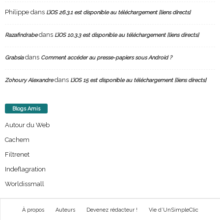
Philippe
dans
L’iOS 26.3.1 est disponible au téléchargement [liens directs]
dans
Razafindrabe
L’iOS 10.3.3 est disponible au téléchargement [liens directs]
dans
Grabsia
Comment accéder au presse-papiers sous Android ?
dans
Zohoury Alexandre
L’iOS 15 est disponible au téléchargement [liens directs]
Blogs Amis
Autour du Web
Cachem
Filtrenet
Indeflagration
Worldissmall
À propos
Auteurs
Devenez rédacteur !
Vie d’UnSimpleClic