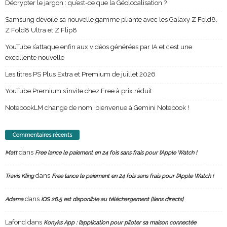
Décrypter le jargon : qu’est-ce que la Géolocalisation ?
Samsung dévoile sa nouvelle gamme pliante avec les Galaxy Z Fold8,
Z Fold8 Ultra et Z Flip8
YouTube s’attaque enfin aux vidéos générées par IA et c’est une
excellente nouvelle
Les titres PS Plus Extra et Premium de juillet 2026
YouTube Premium s’invite chez Free à prix réduit
NotebookLM change de nom, bienvenue à Gemini Notebook !
Commentaires récents
dans
Matt
Free lance le paiement en 24 fois sans frais pour l’Apple Watch !
dans
Travis Kling
Free lance le paiement en 24 fois sans frais pour l’Apple Watch !
dans
Adama
iOS 26.5 est disponible au téléchargement [liens directs]
Lafond
dans
Konyks App : l’application pour piloter sa maison connectée