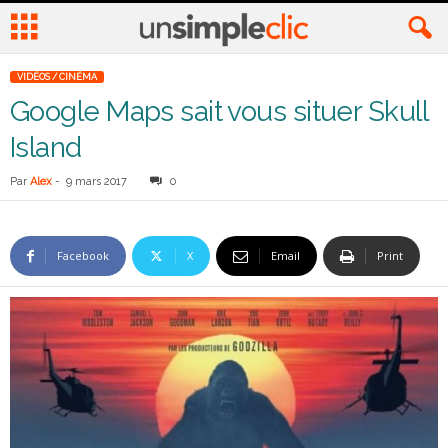
VIDÉOS / CINÉMA
Google Maps sait vous situer Skull
Island
Par
Alex
-
9 mars 2017
0
Facebook
X
Email
Print