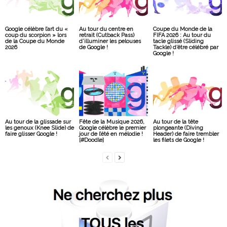
Google célèbre l’art du «
Au tour du centre en
Coupe du Monde de la
coup du scorpion » lors
retrait (Cutback Pass)
FIFA 2026 : Au tour du
de la Coupe du Monde
d’illuminer les pelouses
tacle glissé (Sliding
2026
de Google !
Tackle) d’être célébré par
Google !
Au tour de la glissade sur
Fête de la Musique 2026,
Au tour de la tête
les genoux (Knee Slide) de
Google célèbre le premier
plongeante (Diving
faire glisser Google !
jour de l’été en mélodie !
Header) de faire trembler
[#Doodle]
les filets de Google !