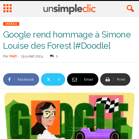
DOODLE
Google rend hommage à Simone
Louise des Forest [#Doodle]
Par
Matt
-
19 juillet 2024
0
Facebook
X
Email
Print