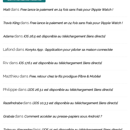
dans
Matt
Free lance le paiement en 24 fois sans frais pour l’Apple Watch !
dans
Travis Kling
Free lance le paiement en 24 fois sans frais pour l’Apple Watch !
dans
Adama
iOS 26.5 est disponible au téléchargement [liens directs]
Lafond
dans
Konyks App : l’application pour piloter sa maison connectée
Riv
dans
iOS 17.6.1 est disponible au téléchargement [liens directs]
Ma2thieu
dans
Free, retour chez le fils prodigue (Fibre & Mobile)
Philippe
dans
L’iOS 26.3.1 est disponible au téléchargement [liens directs]
dans
Razafindrabe
L’iOS 10.3.3 est disponible au téléchargement [liens directs]
dans
Grabsia
Comment accéder au presse-papiers sous Android ?
dans
Zohoury Alexandre
L’iOS 15 est disponible au téléchargement [liens directs]