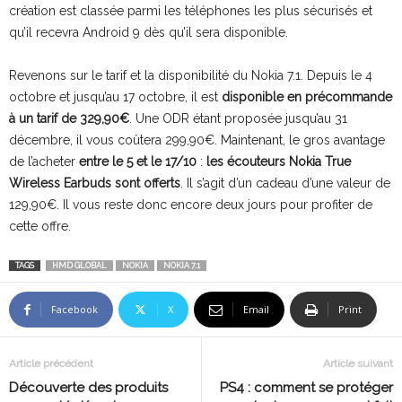
création est classée parmi les téléphones les plus sécurisés et
qu’il recevra Android 9 dès qu’il sera disponible.
Revenons sur le tarif et la disponibilité du Nokia 7.1. Depuis le 4
octobre et jusqu’au 17 octobre, il est
disponible en précommande
à un tarif de 329,90€
. Une ODR étant proposée jusqu’au 31
décembre, il vous coûtera 299,90€. Maintenant, le gros avantage
de l’acheter
entre le 5 et le 17/10
:
les écouteurs Nokia True
Wireless Earbuds sont offerts
. Il s’agit d’un cadeau d’une valeur de
129,90€. Il vous reste donc encore deux jours pour profiter de
cette offre.
TAGS
HMD GLOBAL
NOKIA
NOKIA 7.1
Facebook
X
Email
Print
Article précédent
Article suivant
Découverte des produits
PS4 : comment se protéger