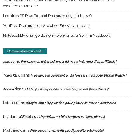
excellente nouvelle
Les titres PS Plus Extra et Premium de juillet 2026
YouTube Premium s’invite chez Free à prix réduit
NotebookLM change de nom, bienvenue à Gemini Notebook !
Commentaires récents
dans
Matt
Free lance le paiement en 24 fois sans frais pour l’Apple Watch !
dans
Travis Kling
Free lance le paiement en 24 fois sans frais pour l’Apple Watch !
dans
Adama
iOS 26.5 est disponible au téléchargement [liens directs]
Lafond
dans
Konyks App : l’application pour piloter sa maison connectée
Riv
dans
iOS 17.6.1 est disponible au téléchargement [liens directs]
Ma2thieu
dans
Free, retour chez le fils prodigue (Fibre & Mobile)