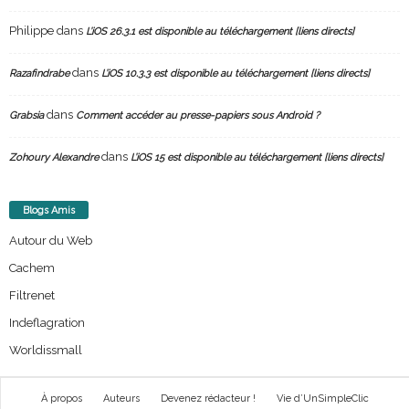
Philippe
dans
L’iOS 26.3.1 est disponible au téléchargement [liens directs]
dans
Razafindrabe
L’iOS 10.3.3 est disponible au téléchargement [liens directs]
dans
Grabsia
Comment accéder au presse-papiers sous Android ?
dans
Zohoury Alexandre
L’iOS 15 est disponible au téléchargement [liens directs]
Blogs Amis
Autour du Web
Cachem
Filtrenet
Indeflagration
Worldissmall
À propos
Auteurs
Devenez rédacteur !
Vie d’UnSimpleClic