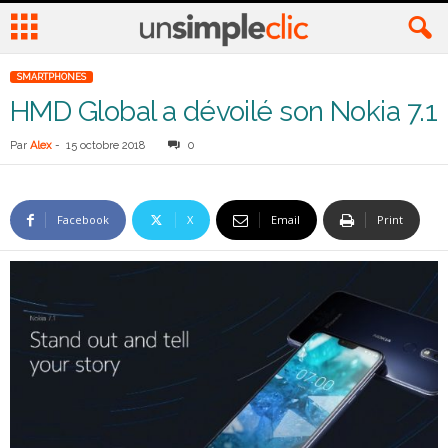
SMARTPHONES
HMD Global a dévoilé son Nokia 7.1
Par
Alex
-
15 octobre 2018
0
Facebook
X
Email
Print