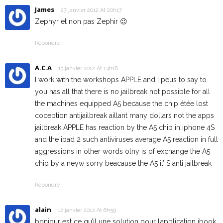
James
27 janvier 2012 At 20h17
Zephyr et non pas Zephir 😉
Répondre
A.C.A
13 janvier 2012 At 14h18
I work with the workshops APPLE and I peus to say to
you has all that there is no jailbreak not possible for all
the machines equipped A5 because the chip étée lost
coception antijailbreak aillant many dollars not the apps
jailbreak APPLE has reaction by the A5 chip in iphone 4S
and the ipad 2 such antiviruses average A5 reaction in full
aggressions in other words olny is of exchange the A5
chip by a neyw sorry beacause the A5 it’ S anti jailbreak
Répondre
alain
12 janvier 2012 At 6h59
bonjour est ce qu’il une solution pour l’application ibook