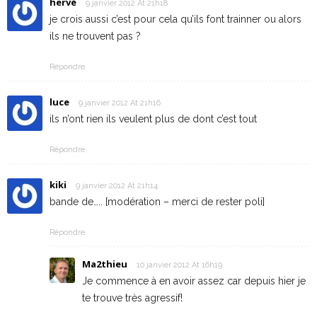
hervé
9 janvier 2012 At 21h18
je crois aussi c’est pour cela qu’ils font trainner ou alors
ils ne trouvent pas ?
Répondre
luce
9 janvier 2012 At 21h16
ils n’ont rien ils veulent plus de dont c’est tout
Répondre
kiki
9 janvier 2012 At 21h14
bande de….. [modération – merci de rester poli]
Répondre
Ma2thieu
10 janvier 2012 At 16h19
Je commence à en avoir assez car depuis hier je
te trouve très agressif!