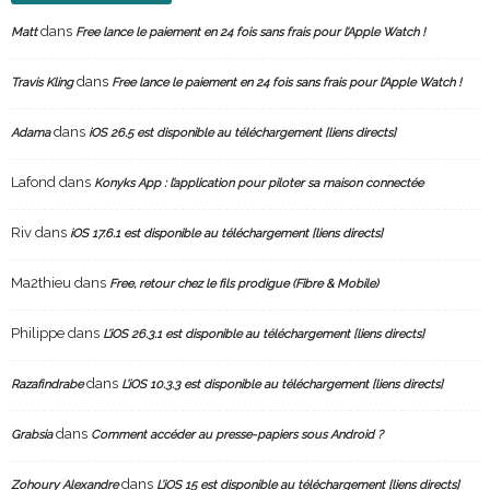
dans
Matt
Free lance le paiement en 24 fois sans frais pour l’Apple Watch !
dans
Travis Kling
Free lance le paiement en 24 fois sans frais pour l’Apple Watch !
dans
Adama
iOS 26.5 est disponible au téléchargement [liens directs]
Lafond
dans
Konyks App : l’application pour piloter sa maison connectée
Riv
dans
iOS 17.6.1 est disponible au téléchargement [liens directs]
Ma2thieu
dans
Free, retour chez le fils prodigue (Fibre & Mobile)
Philippe
dans
L’iOS 26.3.1 est disponible au téléchargement [liens directs]
dans
Razafindrabe
L’iOS 10.3.3 est disponible au téléchargement [liens directs]
dans
Grabsia
Comment accéder au presse-papiers sous Android ?
dans
Zohoury Alexandre
L’iOS 15 est disponible au téléchargement [liens directs]