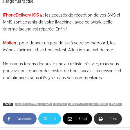
usage full tactile !
iPhoneDelivery iOS 5
: les accusés de réception de vos SMS et
MMS sont absents de votre iMachine ; avec ce tweak, cette
énorme lacune est réparée. Enfin !
Motion
: pour donner un peu de vie à votre springboard, les
icônes s’animent et se bousculent. Attention au mal de mer…
Nous vous ferons découvrir une autre liste très vite, mais vous
pouvez nous donner des pistes de bons tweaks intéressants et
opérationnels sous iOS 5.0.1 dans vos commentaires.
TAGS
APPLE
CYDIA
IPAD
IPHONE
IPOD TOUCH
JAILBREAK
TWEAK
Facebook
X
Email
Print