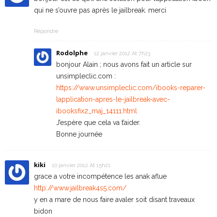
qui ne s’ouvre pas après le jailbreak. merci
Répondre
Rodolphe
12 janvier 2012 At 7h23
bonjour Alain ; nous avons fait un article sur
unsimpleclic.com :
https://www.unsimpleclic.com/ibooks-reparer-
lapplication-apres-le-jailbreak-avec-
ibooksfix2_maj_14111.html
J’espère que cela va t’aider.
Bonne journée
kiki
10 janvier 2012 At 15h21
grace a votre incompétence les anak aflue
http://www.jailbreak4s5.com/
y en a mare de nous faire avaler soit disant traveaux
bidon