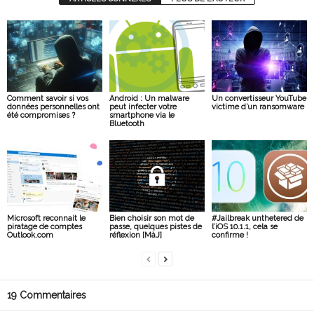
Comment savoir si vos
Android : Un malware
Un convertisseur YouTube
données personnelles ont
peut infecter votre
victime d’un ransomware
été compromises ?
smartphone via le
Bluetooth
Microsoft reconnait le
Bien choisir son mot de
#Jailbreak unthetered de
piratage de comptes
passe, quelques pistes de
l’iOS 10.1.1, cela se
Outlook.com
réflexion [MàJ]
confirme !
19 Commentaires