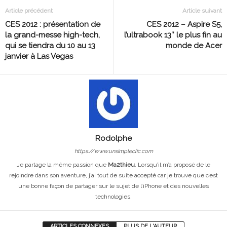
Article précédent
Article suivant
CES 2012 : présentation de
CES 2012 – Aspire S5,
la grand-messe high-tech,
l’ultrabook 13″ le plus fin au
qui se tiendra du 10 au 13
monde de Acer
janvier à Las Vegas
Rodolphe
https://www.unsimpleclic.com
Je partage la même passion que
Ma2thieu
. Lorsqu’il m’a proposé de le
rejoindre dans son aventure, j’ai tout de suite accepté car je trouve que c’est
une bonne façon de partager sur le sujet de l’iPhone et des nouvelles
technologies.
ARTICLES CONNEXES
PLUS DE L'AUTEUR