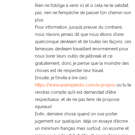
Rien ne t’oblige à venir ici et si cela ne te satisfait
pas, rien ne t’empêche de passer ton chemin non
plus.
Pour information, jusqu’à preuve du contraire,
nous n’avons jamais dit que nous étions d’une
quelconque devteam et de toutes les façons, ces
fameuses devteam travaillent énormément pour
nous livrer leurs outils de jailbreak et ce
gratuitement, donc je pense que la moindre des
choses est de respecter leur travail.
Ensuite, je t’invite à lire ceci
https://www.unsimpleclic.com/a-propos
où tu te
rendras compte qu’il est demandait d’être
respectueux, et de ne pas tenir de propose
injurieux!
Enfin, dernière chose quand on ose porter
jugement sur quelqu’un, déjà on essaye d’écrire
un minimum français mais surtout, on assume et