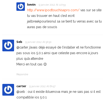
kevin
9 janvier 2012 At 11h53
http://www.ipodtouchisapro.com/
vas sur se site
tu vas trouver en haut c’est ecrit
jailbreakpourlesnul sa se tient tu verras avec sa tu
auras pas de soucis
Seb
9 janvier 2012 At 9h30
@carter j’avais déjà essayé de l’installer et ne fonctionne
pas sous ios 5.0.1 ainsi que celeste pas encore à jours
plus qu’à attendre
Merci en tout cas 😉
Répondre
carter
9 janvier 2012 At 6h57
@seb : oui il existe ibluenova mais je ne sais pas si il est
compatible ios 5.0.1