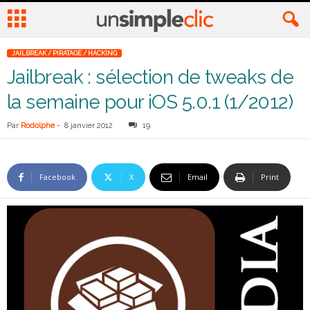
JAILBREAK / PIRATAGE / HACKING
Jailbreak : sélection de tweaks de
la semaine pour iOS 5.0.1 (1/2012)
Par
Rodolphe
-
8 janvier 2012
19
Facebook
X
Email
Print