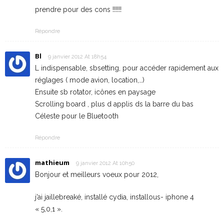
prendre pour des cons !!!!!!
Répondre
Bl
9 janvier 2012 At 18h54
L indispensable, sbsetting, pour accéder rapidement aux
réglages ( mode avion, location,…)
Ensuite sb rotator, icônes en paysage
Scrolling board , plus d applis ds la barre du bas
Céleste pour le Bluetooth
Répondre
mathieum
9 janvier 2012 At 10h50
Bonjour et meilleurs voeux pour 2012,
j’ai jaillebreaké, installé cydia, installous- iphone 4
« 5,0,1 ».